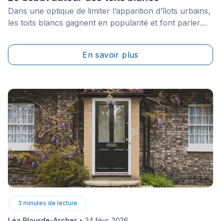
Dans une optique de limiter l’apparition d’îlots urbains,
les toits blancs gagnent en popularité et font parler
d’eux dans les médias. Louangé par certains et remis
en question par d’autres, le toit blanc suscite de
En savoir plus
nombreux débats concernant ses avantages réels.
Voici donc un bilan des informations rapportées par
les deux principaux&nbsp;acteurs impliqués dans ce
domaine.
3
minutes de lecture
Léa Plourde-Archer
•
24 févr. 2026