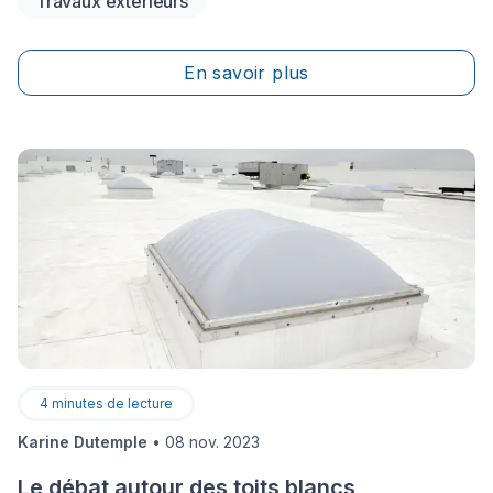
Travaux extérieurs
pourrez également avoir un potager duquel vous
pourrez cueillir des légumes frais tout l’été!
En savoir plus
4
minutes de lecture
Karine Dutemple
•
08 nov. 2023
Le débat autour des toits blancs