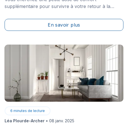
supplémentaire pour survivre à votre retour à la
maison après une longue et dure journée au travail?
&nbsp;Une salle de bain fonctionnelle et chaleureuse
En savoir plus
peut-être un réel atout pour vous accorder un
moment de détente.
6
minutes de lecture
Léa Plourde-Archer
•
08 janv. 2025