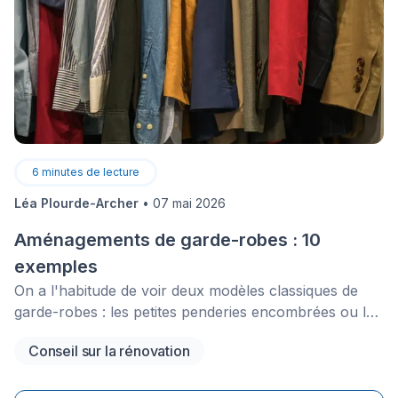
6
minutes de lecture
Léa Plourde-Archer
•
07 mai 2026
Aménagements de garde-robes : 10
exemples
On a l'habitude de voir deux modèles classiques de
garde-robes : les petites penderies encombrées ou les
immenses walk-in réservés aux maisons de prestige.
Conseil sur la rénovation
Pourtant, se limiter à ces deux options, c'est omettre
une multitude de formats d'aménagements de
placards pouvant être adaptés à vos besoins.&nbsp;