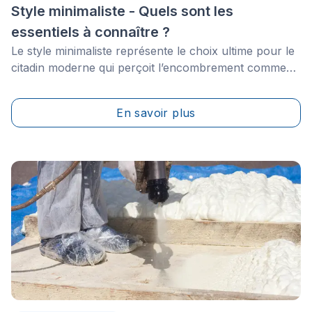
Style minimaliste - Quels sont les
essentiels à connaître ?
Le style minimaliste représente le choix ultime pour le
citadin moderne qui perçoit l’encombrement comme
étant avant tout une distraction. La philosophie de vie
du minimalisme adopte une esthétique de simplicité,
En savoir plus
avec des espaces bien pensés qui contiennent
seulement des items ayant un fort impact, avec une
quantité limitée de meubles.