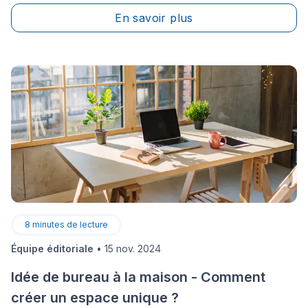
mauvaise insonorisation. Voici&nbsp;ce qu'il faut
En savoir plus
savoir à ce sujet, pour pouvoir profiter de la quiétude
de sa maison.&nbsp;
8
minutes de lecture
Équipe éditoriale
•
15 nov. 2024
Idée de bureau à la maison - Comment
créer un espace unique ?