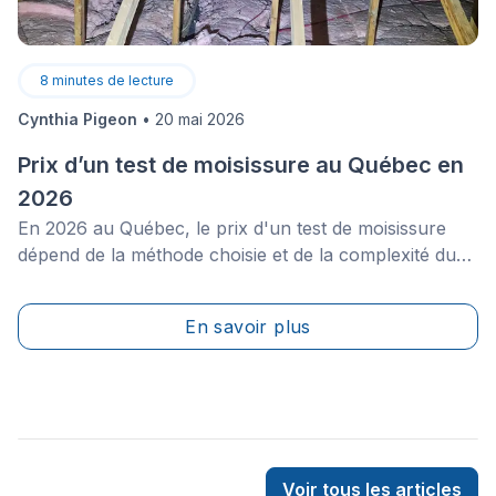
8
minutes de lecture
Cynthia Pigeon
•
20 mai 2026
Prix d’un test de moisissure au Québec en
2026
En 2026 au Québec, le prix d'un test de moisissure
dépend de la méthode choisie et de la complexité du
bâtiment. Une trousse de test « maison » achetée en
quincaillerie coûte initialement entre 40 $ et 100 $,
En savoir plus
mais requiert des frais de laboratoire cachés de 50 $ à
150 $ par échantillon, avec une utilité limitée pour
diagnostiquer la cause du problème ou documenter
officiellement l’état du bâtiment. Pour obtenir un
rapport mieux documenté, notamment dans un
contexte de transaction immobilière, de réclamation
Voir tous les articles
ou de litige, une inspection professionnelle de base à