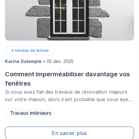
4
minutes de lecture
Karine Dutemple
•
05 déc. 2025
Comment imperméabiliser davantage vos
fenêtres
Si vous avez fait des travaux de rénovation majeurs
sur votre maison, alors il est probable que vous ayez
rencontré des signes d’infiltration d’eau sous une
Travaux intérieurs
forme quelconque&nbsp;: du bois pourri,&nbsp;de
l’isolant mouillé ainsi que la croissance de moisissures.
En savoir plus