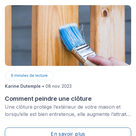
6
minutes de lecture
Karine Dutemple
•
08 nov. 2023
Comment peindre une clôture
Une clôture protège l’extérieur de votre maison et
lorsqu’elle est bien entretenue, elle augmente l’attrait
de n’importe quelle propriété. Comme cette structure
est laissée à l’extérieur jour et nuit, elle fait face à de
En savoir plus
dures conditions&nbsp;: neige, pluie, grésil, chaleur,