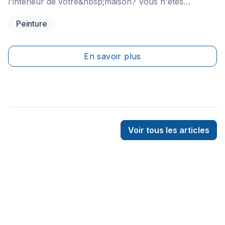
l'intérieur de votre&nbsp;maison? Vous n'êtes
probablement pas sans savoir que cette situation peut
Peinture
poser des risques pour votre santé et celle de votre
famille.
En savoir plus
Voir tous les articles