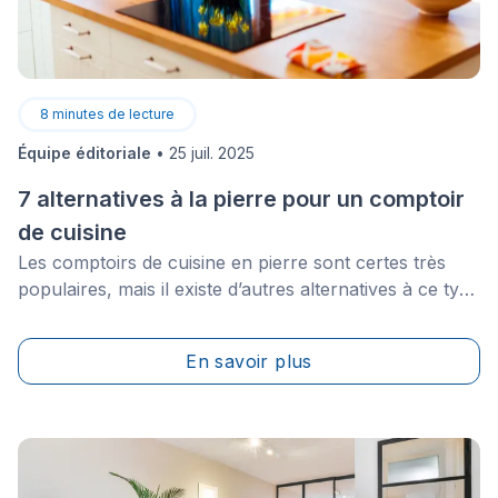
8
minutes de lecture
Équipe éditoriale
•
25 juil. 2025
7 alternatives à la pierre pour un comptoir
de cuisine
Les comptoirs de cuisine en pierre sont certes très
populaires, mais il existe d’autres alternatives à ce type
de matériau. Si vous êtes à la recherche du matériau
idéal pour votre comptoir de cuisine, il est normal que
En savoir plus
vous soyez perdus parmi tous les modèles proposés.