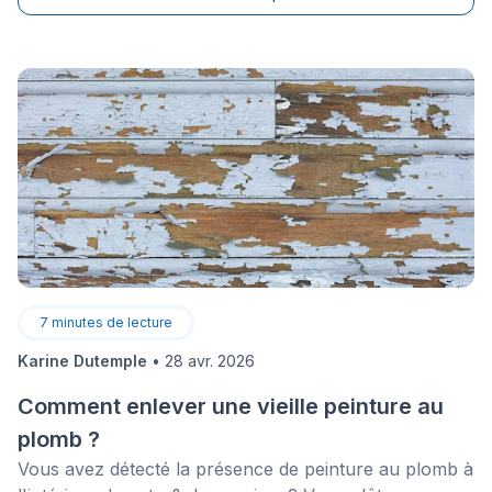
glace ou fonte des glaces. De ce fait, il est seulement
naturel qu’une peinture extérieure s’use&nbsp;et
pâlisse.&nbsp;
7
minutes de lecture
Karine Dutemple
•
28 avr. 2026
Comment enlever une vieille peinture au
plomb ?
Vous avez détecté la présence de peinture au plomb à