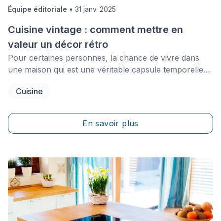
Équipe éditoriale
•
31 janv. 2025
Cuisine vintage : comment mettre en
valeur un décor rétro
Pour certaines personnes, la chance de vivre dans
une maison qui est une véritable capsule temporelle
est bien réelle. Peut-être faites-vous partie de la
Cuisine
masse ayant décidé de garder intact le design rétro de
ces maisons, pour qui l’histoire de celles-ci vous
passionne. Toutefois, il est possible qu’après un
En savoir plus
temps, votre chez-vous nécessite un peu de
changement.