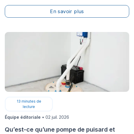
certain temps en planification, de même qu’une bonne
En savoir plus
dose d’énergie, raison pour laquelle nous aimerions
vous faciliter la tâche en vous initiant aux logiciels de
conception architecturale.
13
minutes de
lecture
Équipe éditoriale
•
02 juil. 2026
Qu’est-ce qu’une pompe de puisard et