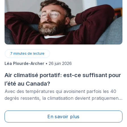
7
minutes de lecture
Léa Plourde-Archer
•
26 juin 2026
Air climatisé portatif: est-ce suffisant pour
l’été au Canada?
Avec des températures qui avoisinent parfois les 40
degrés ressentis, la climatisation devient pratiquement
nécessaire en été dans certaines régions du Canada.
Plusieurs systèmes de climatisation sont disponibles
En savoir plus
sur le marché, dont les climatiseurs portatifs. Ces
appareils sont parmi les plus abordables et les plus