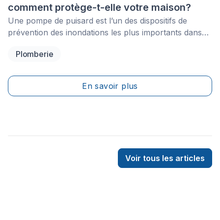
comment protège-t-elle votre maison?
Une pompe de puisard est l’un des dispositifs de
prévention des inondations les plus importants dans
une maison avec sous-sol, vide sanitaire, nappe
Plomberie
phréatique élevée ou antécédents d’infiltration d’eau.
Son rôle est simple: recueillir l’eau excédentaire dans
un bassin de puisard et l’évacuer loin des fondations
En savoir plus
avant qu’elle n’inonde le niveau inférieur de la maison.
Voir tous les articles