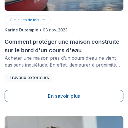
de 600 $ pour l’achat et l’installation d’une borne de
recharge résidentielle.
8
minutes de lecture
Karine Dutemple
•
08 nov. 2023
Comment protéger une maison construite
sur le bord d'un cours d'eau
Acheter une maison près d’un cours d’eau ne vient
pas sans inquiétude. En effet, demeurer à proximité
d’un lac ou d’une rivière nous rend vulnérable aux
Travaux extérieurs
inondations et à l’ensemble des graves conséquences
qui peuvent en résulter.
En savoir plus