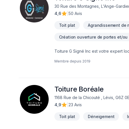
30 Rue des Montagnes, L'Ange-Gardie
4,6
|
50 Avis
Toit plat
Agrandissement de 
Création ouverture de portes et/ou
Toiture G Signé Inc est votre expert l
générale, Salle de bain, Sous-sol, Toit
Membre depuis
2019
combinant expérience, innovation et r
chaque client, pour garantir des résult
satisfaction. Notre engagement est simpl
Toiture Boréale
1168 Rue de la Chicouté , Lévis, G6Z 0
4,9
|
23 Avis
Toit plat
Déneigement
I