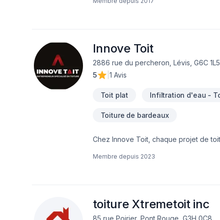
Membre depuis
2017
Innove Toit
2886 rue du percheron, Lévis, G6C 1L5
5
|
1 Avis
Toit plat
Infiltration d'eau - T
Toiture de bardeaux
Chez Innove Toit, chaque projet de toit
client. Nous croyons en l'importance d
Membre depuis
2023
delà de vos attentes. Confiez votre pro
un service d'exception, centré sur vos
bardeaux d'asphalte. Capitale-Nationa
toiture Xtremetoit inc
85 rue Poirier, Pont Rouge, G3H 0C8