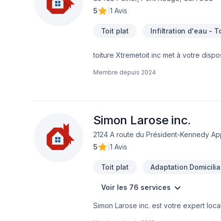
5
|
1 Avis
Toit plat
Infiltration d'eau - T
toiture Xtremetoit inc met à votre dispo
Nationale,Chaudière-Appalaches. Notre 
Membre depuis
2024
votre vision. Confiez votre projet à un
d'exception, centré sur vos besoins et 
Simon Larose inc.
2124 A route du Président-Kennedy App
5
|
1 Avis
Toit plat
Adaptation Domicilia
Voir les 76 services
Simon Larose inc. est votre expert loc
bois, Béton, Carrelage, Charpentier, Clô