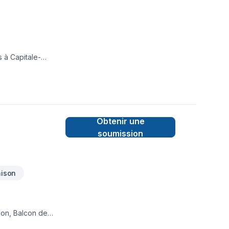
s à Capitale-
 vos délais et
 : offrir un service
Obtenir une
soumission
ison
con, Balcon de
ais, Escalier et