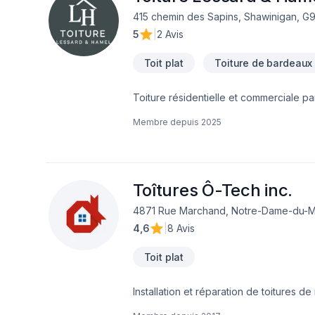
415 chemin des Sapins, Shawinigan, G9
5
|
2 Avis
Toit plat
Toiture de bardeaux
Toiture résidentielle et commerciale pa
fiabilité pour des travaux impeccables
Membre depuis
2025
Toîtures Ô-Tech inc.
4871 Rue Marchand, Notre-Dame-du-M
4,6
|
8 Avis
Toit plat
Installation et réparation de toitures