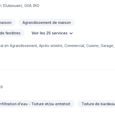
n (Outaouais), G0A 2K0
maison
Agrandissement de maison
 de fenêtres
Voir les 25 services
ocal en Agrandissement, Après-sinistre, Commercial, Cuisine, Garage
 plat, Toiture dans les secteurs de Capitale-Nationale,Chaudière-Ap
igueur. Nous croyons en l'importance d'une approche personnalisé
ats au-delà de vos attentes. Confiez votre projet à une équipe qui a
e : offrir un service d'exception, centré sur vos besoins et vos aspi
E6
nfiltration d'eau - Toiture et/ou entretoit
Toiture de bardea