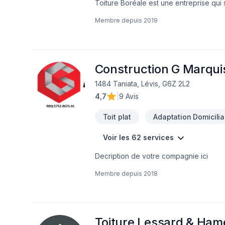
Toiture Boréale est une entreprise qui 
services sont disponibles dans la régio
Membre depuis
2019
d’œuvre ainsi qu’une garantie du manufa
le respect des échéanciers convenus et 
et sans frais pour la réfection de votre t
Construction G Marquis
1484 Taniata, Lévis, G6Z 2L2
4,7
|
9 Avis
Toit plat
Adaptation Domicilia
Voir les 62 services
Decription de votre compagnie ici
Membre depuis
2018
Toiture Lessard & Hame