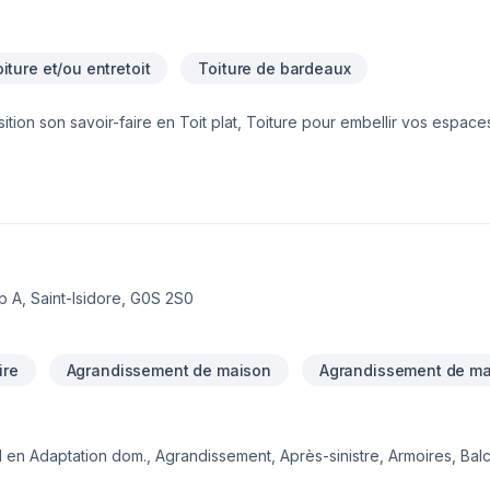
oiture et/ou entretoit
Toiture de bardeaux
sition son savoir-faire en Toit plat, Toiture pour embellir vos espace
mission : concrétiser vos projets tout en respectant vos exigences,
e équipe qui a à cœur votre satisfaction. Notre engagement est simple
vos aspirations.
 A, Saint-Isidore, G0S 2S0
ire
Agrandissement de maison
Agrandissement de ma
al en Adaptation dom., Agrandissement, Après-sinistre, Armoires, Bal
ture, Coffrage, Construction, Crépis, Cuisine, Démolition, Drain franç