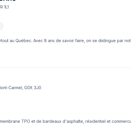
R 1L1
rtout au Québec. Avec 8 ans de savoir faire, on se distingue par not
, durables et garanties sans tracas. Licence RBQ n°5864-2174-01.
ont-Carmel, G0X 3J0
 de membrane TPO et de bardeaux d'asphalte, résidentiel et commerci