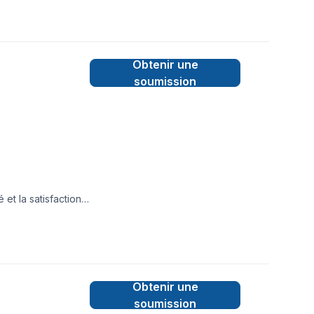
Obtenir une
soumission
et la satisfaction
 des résultats au-
t simple : offrir
 élastomère oui
Obtenir une
soumission