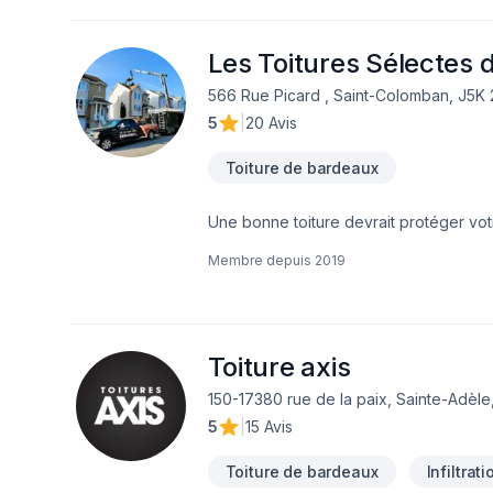
vos aspirations.
Les Toitures Sélectes 
566 Rue Picard , Saint-Colomban, J5K
5
|
20 Avis
Toiture de bardeaux
Une bonne toiture devrait protéger vot
météorologique, et ce, peu importe le
Membre depuis
2019
moisissure$Un affaiblissement de la s
Les Toitures Sélectes du Nord vous off
et sur la Rive-Nord de Montréal. En plu
les imprévus grâce au service d’urgenc
moment de l’année. Une mauvaise toitu
Toiture axis
du bâtiment$Une augmentation de votr
150-17380 rue de la paix, Sainte-Adèle
services complets pour tous les types d
5
|
15 Avis
services traditionnels pour votre toit
24h/24 et 7/7.
Toiture de bardeaux
Infiltrat