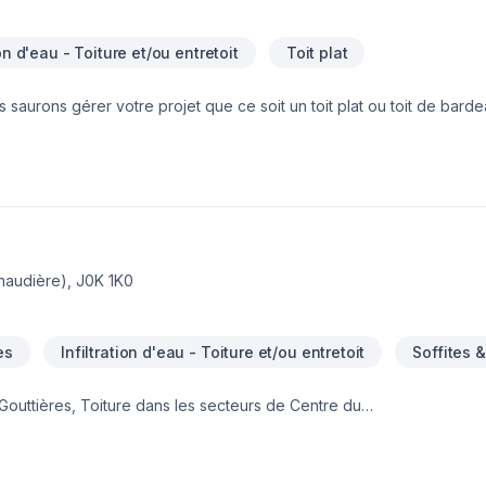
ion d'eau - Toiture et/ou entretoit
Toit plat
saurons gérer votre projet que ce soit un toit plat ou toit de barde
 compétitif.Nous sommes la référence!!
audière), J0K 1K0
es
Infiltration d'eau - Toiture et/ou entretoit
Soffites 
 Gouttières, Toiture dans les secteurs de Centre du
auricie, combinant expérience, innovation et rigueur. Grâce à not
tions adaptées à vos besoins spécifiques et à votre budget. Confiez
 Notre engagement est simple : offrir un service d'exception, centré