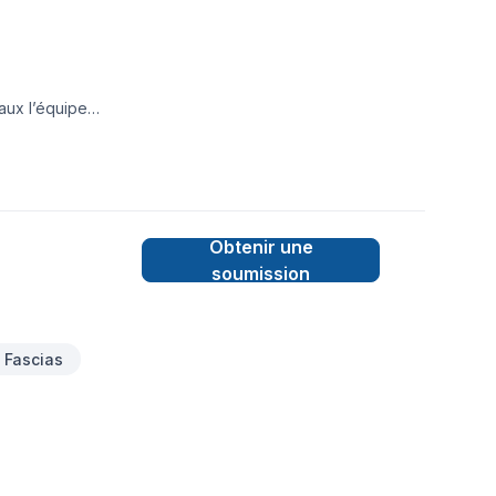
aux l’équipe
Obtenir une
soumission
& Fascias
re approche centrée
 votre projet à une
 sur vos besoins et