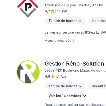
17560 rue de la paix, Mirabel, J7J 1M3
4,7
|
77 Avis
Toiture de bardeaux
Isolation
Le meilleur service qui soit!Chez LE G
une division de Les Toitures Président
Membre depuis
2019
service a la clientèle rapide et court
équipe de profssionelle qualifiée ayan
et nos compétence en terme de toiture
d'insonorisation ou même de décontamin
GROUPE PRESIDENT INC, c'est, d'abord e
Gestion Réno-Solution 
normes en vigueur concernant l'envel
2955B #101 Boulevard Matte, Howick, 
vous sentir en confiance et comptant pl
4,8
|
61 Avis
André Beaulieu, Président-Propriétaire
Toiture de bardeaux
Déconta
Voir les 14 services
Nous sommes spécialisés en décontamina