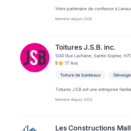
Votre partenaire de confiance à Lanaud
bardeux prêt à concrétiser vos projets 
Membre depuis
2025
exigences, vos délais et votre vision.
engagement est simple : offrir un servi
Toitures J.S.B. inc.
1240 Rue Lachaine, Sainte-Sophie, H7
5
|
17 Avis
Toiture de bardeaux
Déneige
Toitures J.S.B est une entreprise famil
toiture.Nous desservons fièrement les r
Membre depuis
2023
toitures de membrane élastomère.Notre 
approche humaine, la qualité irréproch
de nos clients.Qu’il s’agisse de projets
accompagner dans la réalisation de vos 
Les Constructions Malle