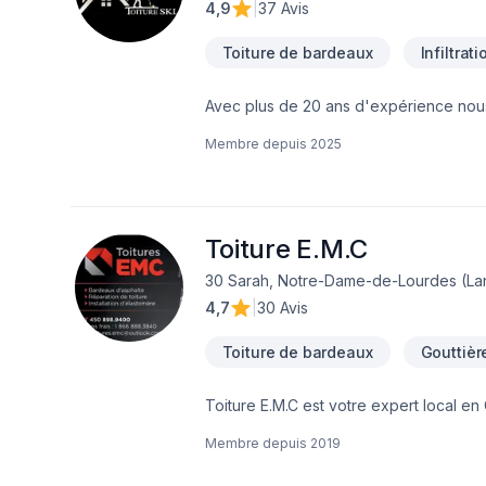
4,9
|
37 Avis
Toiture de bardeaux
Infiltrat
Avec plus de 20 ans d'expérience nous 
réaliserons un travail de qualité à prix
Membre depuis
2025
Toiture E.M.C
30 Sarah, Notre-Dame-de-Lourdes (Lan
4,7
|
30 Avis
Toiture de bardeaux
Gouttièr
Toiture E.M.C est votre expert local en
Québec,Lanaudière,Laurentides,Laval,M
Membre depuis
2019
sur le client, nous proposons des solu
équipe qui a à cœur votre satisfaction.