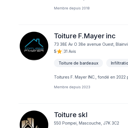
Nous couvrons principalement la Monté
Membre depuis
2018
sur demande, dans d'autres régions auss
transactions immobilières consistent en
déplaçons gratuitement pour évaluer s
meilleur service possible!
Toiture F.Mayer inc
73 38E Av O 38e avenue Ouest, Blainvi
5
|
31 Avis
Toiture de bardeaux
Infiltrat
Toitures F. Mayer INC., fondé en 2022 
rénovation, la réparation et la constru
Membre depuis
2023
chacune jouant un rôle essentiel au sein de l’entreprise. Pour notre équipe de 
consiste à surmonter de nouveaux défi
sommes fiers de pouvoir établir une ent
qualité.
Toiture skl
550 Pompei, Mascouche, J7K 3C2