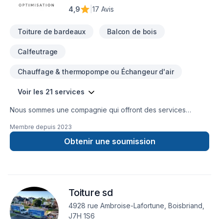
4,9
|
17 Avis
Toiture de bardeaux
Balcon de bois
Calfeutrage
Chauffage & thermopompe ou Échangeur d'air
Voir les 21 services
Nous sommes une compagnie qui offront des services
d'isolation, décontamination, systèmes d'alarmes, bref, tout le
Membre depuis
2023
comfort pour votre maison.
Obtenir une soumission
Toiture sd
4928 rue Ambroise-Lafortune, Boisbriand,
J7H 1S6