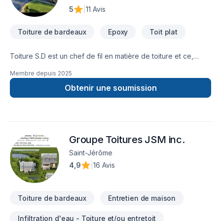
5
|
11 Avis
Toiture de bardeaux
Epoxy
Toit plat
Toiture S.D est un chef de fil en matière de toiture et ce,
depuis 2014! Nos spécialités sont les toits en pente en
Membre depuis
2025
bardeaux d'asphalte et les toits plats en membrane
élastomère. Notre équipe compte des employés minutieux
Obtenir une soumission
qui détiennent tous leurs cartes de compétence
de couvreur.Pour un service efficace et de qualité, faites
comme des milliers d'autres, choisissez Toiture S.D.
Groupe Toitures JSM inc.
Saint-Jérôme
4,9
|
16 Avis
Toiture de bardeaux
Entretien de maison
Infiltration d'eau - Toiture et/ou entretoit