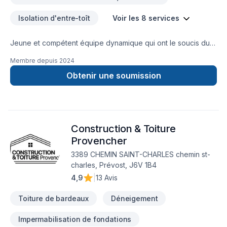
Isolation d'entre-toît
Voir les 8 services
Jeune et compétent équipe dynamique qui ont le soucis du
détail du début a la fin .votre confiance et votre satisfaction
Membre depuis
2024
sont une de nos première priorité avant chaque étape de
nos projets
Obtenir une soumission
Construction & Toiture
Provencher
3389 CHEMIN SAINT-CHARLES chemin st-
charles, Prévost, J6V 1B4
4,9
|
13 Avis
Toiture de bardeaux
Déneigement
Impermabilisation de fondations