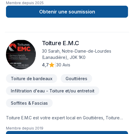
Membre depuis
2025
réaliserons un travail de qualité à prix compétitif.Nous
sommes la référence!!
Obtenir une soumission
Toiture E.M.C
30 Sarah, Notre-Dame-de-Lourdes
(Lanaudière), J0K 1K0
4,7
|
30 Avis
Toiture de bardeaux
Gouttières
Infiltration d'eau - Toiture et/ou entretoit
Soffites & Fascias
Toiture E.M.C est votre expert local en Gouttières, Toiture
dans les secteurs de Centre du
Membre depuis
2019
Québec,Lanaudière,Laurentides,Laval,Mauricie, combinant