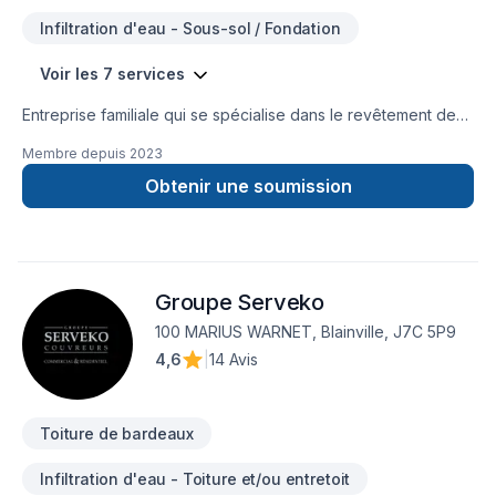
Infiltration d'eau - Sous-sol / Fondation
Voir les 7 services
Entreprise familiale qui se spécialise dans le revêtement de
toiture de toit plat et de bardeau depuis plus de 30 ans. Dans
Membre depuis
2023
Lanaudière, Lles aurentides,Laval,Montréal, Construction &
Toiture Provencher transforme vos idées en réalisations
Obtenir une soumission
durables grâce à une approche unique, professionnelle et
minutieuse dans le domaine de la toiture. Grâce à notre
approche notre expertise qui se transmet de père en fils,
nous proposons des solutions adaptées au climat du Québec
Groupe Serveko
et à vos besoins spécifiques selon votre budget. Confiez
votre projet à une équipe respectueuse et professionnelle
100 MARIUS WARNET, Blainville, J7C 5P9
qui a à cœur votre satisfaction. Notre engagement est simple
4,6
|
14 Avis
: offrir un service et des travaux d'exception. Vous êtes
assurés de dormir la tête tranquile.
Toiture de bardeaux
Infiltration d'eau - Toiture et/ou entretoit