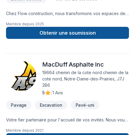
Chez Flow construction, nous transformons vos espaces de
vie intérieur et extérieur en lieux modernisés et fonctionnels.
Membre depuis
2025
Nous sommes spécialisés dans la rénovation résidentielle,
nous offrons des solutions sur mesure adaptés à vos besoins
Obtenir une soumission
MacDuff Asphalte Inc
19664 chemin de la cote nord chemin de la
cote nord, Notre-Dame-des-Prairies, J7J
2B6
5
|
1 Avis
Pavage
Excavation
Pavé-uni
Votre fier partenaire pour l'accueil de vos invités. Nous vous
garantissons satisfaction sur tout nos travaux. Pour une
Membre depuis
2021
entrée neuve ou une réparation, nous sommes là. Se