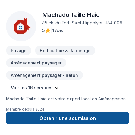
Victoriaville! groupericher.com/contactez-nous/
Machado Taille Haie
45 ch. du Fort, Saint-Hippolyte, J8A 0G8
5
|
1 Avis
Pavage
Horticulture & Jardinage
Aménagement paysager
Aménagement paysager - Béton
Voir les 16 services
Machado Taille Haie est votre expert local en Aménagement
paysager, Arbres et haies, Béton, Émondage, Entretien
Membre depuis
2024
paysager, Excavation, Horticulture, Irrigation, Muret, Pavage,
Pavé uni, Paysagement, Piscine, Tourbe, Transport dans les
Obtenir une soumission
secteurs de Lanaudière,Laurentides,Laval, combinant
expérience, innovation et rigueur. Nous croyons en