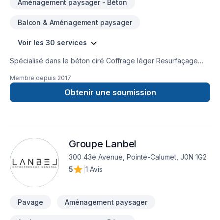
Aménagement paysager - Béton
au Québec, reconnue pour la qualité de ses réalisations, son
professionnalisme et sa capacité à créer des espaces
Balcon & Aménagement paysager
extérieurs durables qui améliorent le quotidien de nos clients.
Voir les 30 services
Spécialisé dans le béton ciré Coffrage léger Resurfaçage
Béton estampé Crépi Unité de cuisine Douche Plancher
Membre depuis
2017
intérieur Mur intérieur Manteau de foyer Balcon en bois et
plus...Rénovation
Obtenir une soumission
Groupe Lanbel
300 43e Avenue, Pointe-Calumet, J0N 1G2
5
|
1 Avis
Pavage
Aménagement paysager