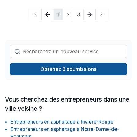
l'importance d'une approche personnalisée, adaptée à
chaque client, pour garantir des résultats au-delà de vos
1
2
3
attentes. Confiez votre projet à une équipe qui a à cœur
votre satisfaction.
Obtenez 3 soumissions
Vous cherchez des entrepreneurs dans une
ville voisine ?
Entrepreneurs en asphaltage
à
Rivière-Rouge
Entrepreneurs en asphaltage
à
Notre-Dame-de-
Pontmain