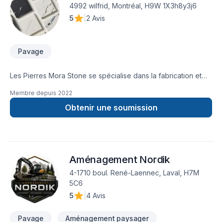
4992 wilfrid, Montréal, H9W 1X3h8y3j6
5
|
2 Avis
Pavage
Les Pierres Mora Stone se spécialise dans la fabrication et
l'installation de comptoirs en quartz et granite de haute
Membre depuis
2022
qualité. Grâce à notre savoir faire expert et à l'utilisation de
matériaux haut gamme, nous offrons des surfaces durable,
Obtenir une soumission
élégantes et sur mesure pour les espaces résidentiels et
commerciaux. Notre équipe s'engage a fournir un travail
précise, un service exceptionnel et une satisfaction client
optimale, de la conception a l'installation.
Aménagement Nordik
4-1710 boul. René-Laennec, Laval, H7M
5C6
5
|
4 Avis
Pavage
Aménagement paysager