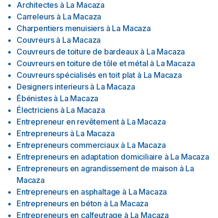
Architectes
à
La Macaza
Carreleurs
à
La Macaza
Charpentiers menuisiers
à
La Macaza
Couvreurs
à
La Macaza
Couvreurs de toiture de bardeaux
à
La Macaza
Couvreurs en toiture de tôle et métal
à
La Macaza
Couvreurs spécialisés en toit plat
à
La Macaza
Designers interieurs
à
La Macaza
Ébénistes
à
La Macaza
Électriciens
à
La Macaza
Entrepreneur en revêtement
à
La Macaza
Entrepreneurs
à
La Macaza
Entrepreneurs commerciaux
à
La Macaza
Entrepreneurs en adaptation domiciliaire
à
La Macaza
Entrepreneurs en agrandissement de maison
à
La
Macaza
Entrepreneurs en asphaltage
à
La Macaza
Entrepreneurs en béton
à
La Macaza
Entrepreneurs en calfeutrage
à
La Macaza