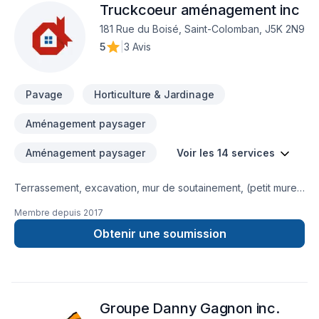
Truckcoeur aménagement inc
composée de spécialistes expérimentés affectés aux
diverses étapes de votre projet, s'active à réaliser votre
181 Rue du Boisé, Saint-Colomban, J5K 2N9
aménagement dans de très courts délais. Ainsi, vous profitez
5
|
3 Avis
plus rapidement de votre nouvel environnement.
Pavage
Horticulture & Jardinage
Aménagement paysager
Aménagement paysager
Voir les 14 services
Terrassement, excavation, mur de soutainement, (petit muret
et gros muret) toute les sortes de blocs, mur de gabions, mur
Membre depuis
2017
de redi-rock, mur de pierre placé avec pelle excavatrice,
pave-uni , épandage de terre tamisé, terre tamisé, tourbe,
Obtenir une soumission
ensemencement de gazon hydrolique
Groupe Danny Gagnon inc.