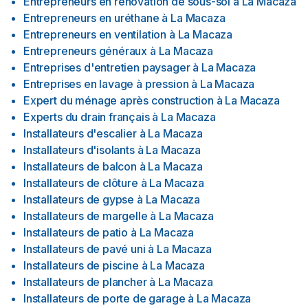
Entrepreneurs en rénovation de sous-sol
à
La Macaza
Entrepreneurs en uréthane
à
La Macaza
Entrepreneurs en ventilation
à
La Macaza
Entrepreneurs généraux
à
La Macaza
Entreprises d'entretien paysager
à
La Macaza
Entreprises en lavage à pression
à
La Macaza
Expert du ménage après construction
à
La Macaza
Experts du drain français
à
La Macaza
Installateurs d'escalier
à
La Macaza
Installateurs d'isolants
à
La Macaza
Installateurs de balcon
à
La Macaza
Installateurs de clôture
à
La Macaza
Installateurs de gypse
à
La Macaza
Installateurs de margelle
à
La Macaza
Installateurs de patio
à
La Macaza
Installateurs de pavé uni
à
La Macaza
Installateurs de piscine
à
La Macaza
Installateurs de plancher
à
La Macaza
Installateurs de porte de garage
à
La Macaza