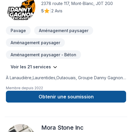
2378 route 117, Mont-Blanc, J0T 2G0
5
|
2 Avis
Pavage
Aménagement paysager
Aménagement paysager
Aménagement paysager - Béton
Voir les 21 services
À Lanaudière,Laurentides,Outaouais, Groupe Danny Gagnon
inc. transforme vos idées en réalisations durables grâce à
Membre depuis
2022
une approche unique dans le domaine de Béton, Coffrage,
Drain français, Entretien ménager, Excavation, Fissures,
Obtenir une soumission
Fondations, Fosse septique, Maçonnerie, Margelle, Muret,
Pavage, Paysagement. Grâce à notre approche centrée sur
le client, nous proposons des solutions adaptées à vos
besoins spécifiques et à votre budget. Confiez votre projet à
Mora Stone Inc
une équipe qui a à cœur votre satisfaction.