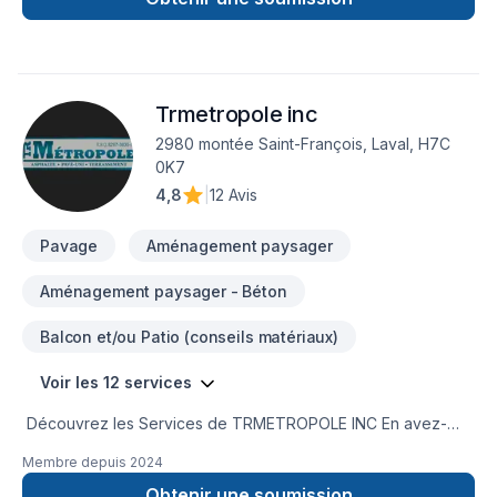
de confiance avec nos clients. Parlons de votre projet
aujourd'hui et voyons comment nous pouvons vous aider.
Notre engagement est simple : offrir un service d'exception,
centré sur vos besoins et vos aspirations.
Trmetropole inc
2980 montée Saint-François, Laval, H7C
0K7
4,8
|
12 Avis
Pavage
Aménagement paysager
Aménagement paysager - Béton
Balcon et/ou Patio (conseils matériaux)
Voir les 12 services
Découvrez les Services de TRMETROPOLE INC En avez-
vous assez des allées cahoteuses, des parkings fissurés et
Membre depuis
2024
des trottoirs inégaux ? Ne cherchez plus ! Les Services de
TRMETROPOLE INC sont votre partenaire de confiance pour
Obtenir une soumission