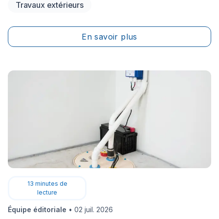
Travaux extérieurs
d’élastomère, idéale contre les cycles de gel-dégel. Si
l’accès extérieur est restreint, l’injection de
polyuréthane ou d'époxy par l’intérieur offre une
En savoir plus
solution rapide et étanche pour les fissures passives.
En cas de mouvement structurel, le renforcement par
fibre de carbone est désormais la norme
technologique pour stabiliser les fondations sans
excavation lourde.
13
minutes de
lecture
Équipe éditoriale
•
02 juil. 2026