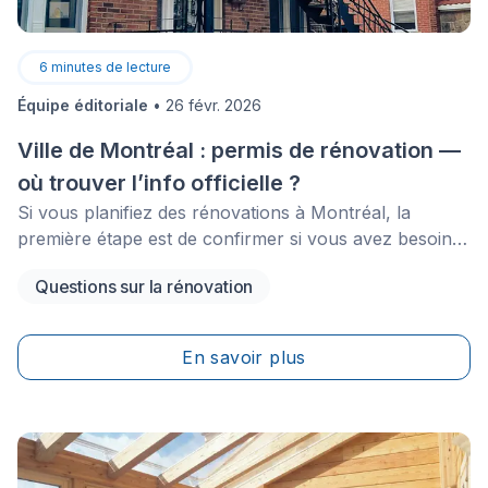
6
minutes de lecture
Équipe éditoriale
•
26 févr. 2026
Ville de Montréal : permis de rénovation —
où trouver l’info officielle ?
Si vous planifiez des rénovations à Montréal, la
première étape est de confirmer si vous avez besoin
d’un permis (et lequel), car les exigences peuvent
Questions sur la rénovation
varier selon l’arrondissement et selon le type de
travaux. Avant de commencer un projet, il est
important de vérifier la réglementation précise qui
En savoir plus
s’applique à votre adresse et à la nature de vos
rénovations.