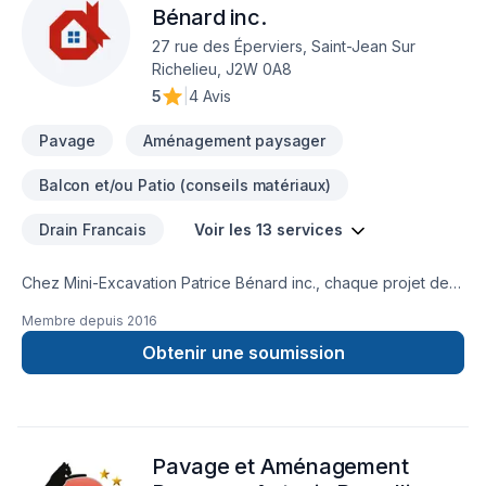
Powerstone is your trusted partner in landscaping and
Bénard inc.
hardscaping excellence.
27 rue des Éperviers, Saint-Jean Sur
Richelieu, J2W 0A8
5
|
4 Avis
Pavage
Aménagement paysager
Balcon et/ou Patio (conseils matériaux)
Drain Francais
Voir les 13 services
Chez Mini-Excavation Patrice Bénard inc., chaque projet de
Démolition, Drain français, Excavation, Excavation intérieur,
Membre depuis
2016
Muret, Pavage, Pavé uni, Paysagement, Tourbe, Transport
est l'occasion de démontrer notre engagement envers la
Obtenir une soumission
qualité et la satisfaction client à Eastern
Ontario,Estrie,Laval,Montérégie,Montréal. Notre équipe
expérimentée vous accompagne à chaque étape, avec des
conseils sur mesure et un service clé en main irréprochable.
Pavage et Aménagement
Transformons ensemble vos idées en réalité. Contactez-nous