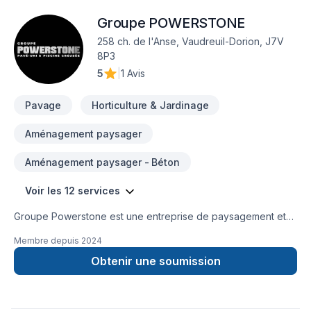
les règles de l'artClé en mainSoumission
Groupe POWERSTONE
gratuitePaysagement S.S 514-882-8125Merci au plaisir
258 ch. de l'Anse, Vaudreuil-Dorion, J7V
8P3
5
|
1 Avis
Pavage
Horticulture & Jardinage
Aménagement paysager
Aménagement paysager - Béton
Voir les 12 services
Groupe Powerstone est une entreprise de paysagement et
d'aménagement paysager de premier plan située dans la
Membre depuis
2024
grande région de Montréal, spécialisée dans les projets
extérieurs de haute qualité pour les propriétés résidentielles.
Obtenir une soumission
Grâce à notre expertise en maçonnerie, installation de pavé
uni et réparation de pavé, nous transformons les espaces
extérieurs en environnements beaux et fonctionnels. Nos