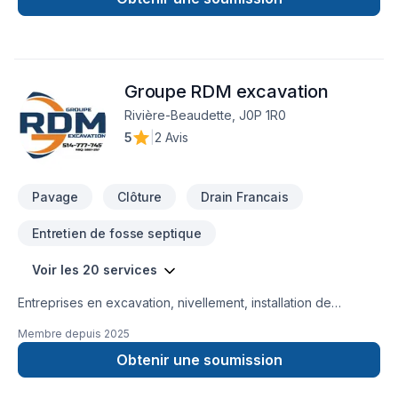
passionnée depuis 1962. Succursales : Sainte-Julie, Mercier,
Les Coteaux, Dorval, Terrebonne, Lacolle, Trois-Rivières et
Victoriaville! groupericher.com/contactez-nous/
Groupe RDM excavation
Rivière-Beaudette, J0P 1R0
5
|
2 Avis
Pavage
Clôture
Drain Francais
Entretien de fosse septique
Voir les 20 services
Entreprises en excavation, nivellement, installation de
canalisations, égout et aqueduc, drain français, réparation de
Membre depuis
2025
fissure, margelles, station de pompage et plus encore.
Obtenir une soumission