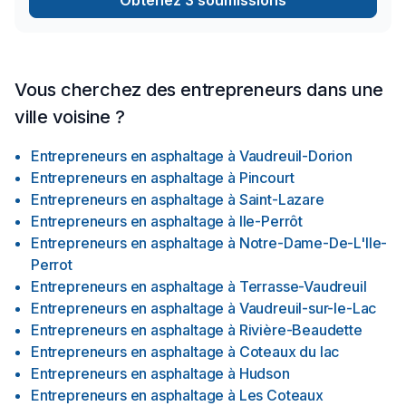
Obtenez 3 soumissions
professionnalisme et sa capacité à créer des espaces
extérieurs durables qui améliorent le quotidien de nos clients.
Vous cherchez des entrepreneurs dans une
ville voisine ?
Entrepreneurs en asphaltage
à
Vaudreuil-Dorion
Entrepreneurs en asphaltage
à
Pincourt
Entrepreneurs en asphaltage
à
Saint-Lazare
Entrepreneurs en asphaltage
à
Ile-Perrôt
Entrepreneurs en asphaltage
à
Notre-Dame-De-L'Ile-
Perrot
Entrepreneurs en asphaltage
à
Terrasse-Vaudreuil
Entrepreneurs en asphaltage
à
Vaudreuil-sur-le-Lac
Entrepreneurs en asphaltage
à
Rivière-Beaudette
Entrepreneurs en asphaltage
à
Coteaux du lac
Entrepreneurs en asphaltage
à
Hudson
Entrepreneurs en asphaltage
à
Les Coteaux