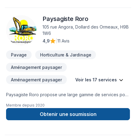
Paysagiste Roro
105 rue Angora, Dollard des Ormeaux, H9B
1W6
4,9
|
11 Avis
Pavage
Horticulture & Jardinage
Aménagement paysager
Aménagement paysager
Voir les 17 services
Paysagiste Roro propose une large gamme de services pour
améliorer l'apparence et la fonctionnalité des espaces
Membre depuis
2020
extérieurs. Nous sommes spécialisés dans l'encadrement de
nos clients pour les aider à atteindre leurs objectifs
Obtenir une soumission
spécifiques en matière de paysagement. Notre entreprise est
connue pour être à l'écoute de nos clients, ce qui nous
permet de comprendre leurs besoins et de leur fournir des