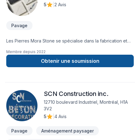
5
|
2 Avis
Pavage
Les Pierres Mora Stone se spécialise dans la fabrication et
l'installation de comptoirs en quartz et granite de haute
Membre depuis
2022
qualité. Grâce à notre savoir faire expert et à l'utilisation de
matériaux haut gamme, nous offrons des surfaces durable,
Obtenir une soumission
élégantes et sur mesure pour les espaces résidentiels et
commerciaux. Notre équipe s'engage a fournir un travail
précise, un service exceptionnel et une satisfaction client
optimale, de la conception a l'installation.
SCN Construction inc.
12710 boulevard Industriel, Montréal, H1A
3V2
5
|
4 Avis
Pavage
Aménagement paysager