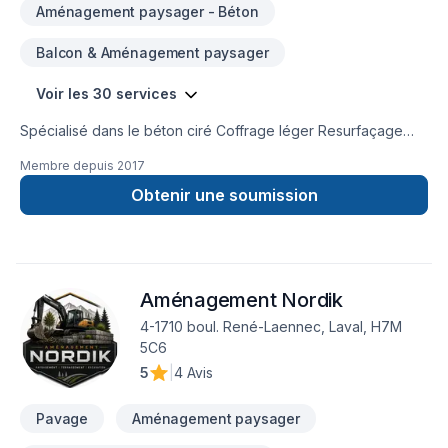
Aménagement paysager - Béton
Balcon & Aménagement paysager
Voir les 30 services
Spécialisé dans le béton ciré Coffrage léger Resurfaçage
Béton estampé Crépi Unité de cuisine Douche Plancher
Membre depuis
2017
intérieur Mur intérieur Manteau de foyer Balcon en bois et
plus...Rénovation
Obtenir une soumission
Aménagement Nordik
4-1710 boul. René-Laennec, Laval, H7M
5C6
5
|
4 Avis
Pavage
Aménagement paysager