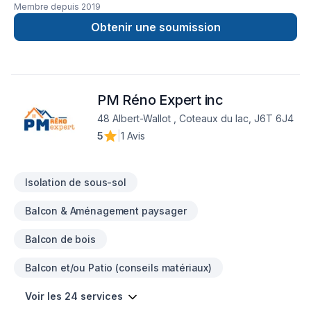
Membre depuis
2019
obtenir une soumission. Au plaisir de faire équipe avec
vous.
Obtenir une soumission
PM Réno Expert inc
48 Albert-Wallot , Coteaux du lac, J6T 6J4
5
|
1 Avis
Isolation de sous-sol
Balcon & Aménagement paysager
Balcon de bois
Balcon et/ou Patio (conseils matériaux)
Voir les 24 services