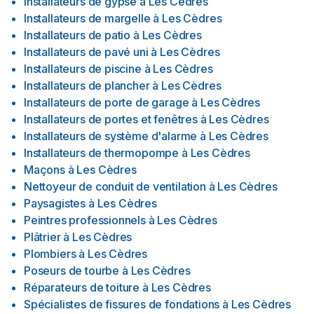
Installateurs de gypse
à
Les Cèdres
Installateurs de margelle
à
Les Cèdres
Installateurs de patio
à
Les Cèdres
Installateurs de pavé uni
à
Les Cèdres
Installateurs de piscine
à
Les Cèdres
Installateurs de plancher
à
Les Cèdres
Installateurs de porte de garage
à
Les Cèdres
Installateurs de portes et fenêtres
à
Les Cèdres
Installateurs de système d'alarme
à
Les Cèdres
Installateurs de thermopompe
à
Les Cèdres
Maçons
à
Les Cèdres
Nettoyeur de conduit de ventilation
à
Les Cèdres
Paysagistes
à
Les Cèdres
Peintres professionnels
à
Les Cèdres
Plâtrier
à
Les Cèdres
Plombiers
à
Les Cèdres
Poseurs de tourbe
à
Les Cèdres
Réparateurs de toiture
à
Les Cèdres
Spécialistes de fissures de fondations
à
Les Cèdres