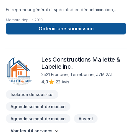
Entrepreneur général et spécialisé en décontamination,
désamiantage, extraction d'isolant, démolition, isolation de
Membre depuis
2019
grenier, calfeutrage des portes et fenêtres et réfections de
toiture de bardeau.
Obtenir une soumission
Les Constructions Mallette &
Labelle inc.
2521 Francine, Terrebonne, J7M 2A1
4,9
|
22 Avis
Isolation de sous-sol
Agrandissement de maison
Agrandissement de maison
Auvent
Voir les 44 services