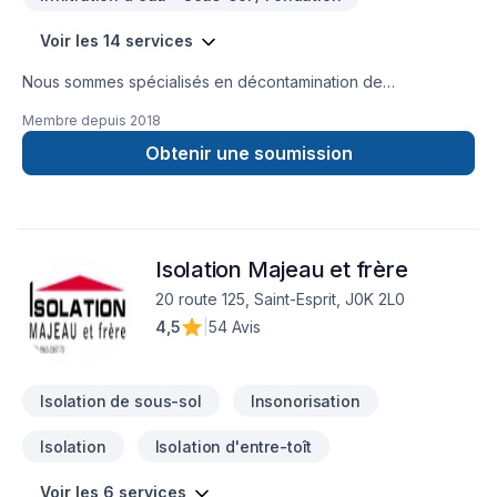
Voir les 14 services
Nous sommes spécialisés en décontamination de
moisissures, enlèvement d'amiante et de vermiculite ainsi que
Membre depuis
2018
l'isolation. Nous couvrons principalement la Montérégie,
Estrie, Centre du Québec, Grand Montréal, Rive-Nord et
Obtenir une soumission
Lanaudière mais aussi, sur demande, dans d'autres régions
aussi éloignées que l'Abitibi et le bas du fleuve d'un côté et
Gatineau de l'autre. Les transactions immobilières consistent
en une partie importante de notre clientèle, incluant les
Isolation Majeau et frère
agents immobiliers. Nous nous déplaçons gratuitement pour
évaluer sur place vos projets de travaux. N'hésitez pas à
20 route 125, Saint-Esprit, J0K 2L0
communiquer avec nous pour le meilleur service possible!
4,5
|
54 Avis
Isolation de sous-sol
Insonorisation
Isolation
Isolation d'entre-toît
Voir les 6 services