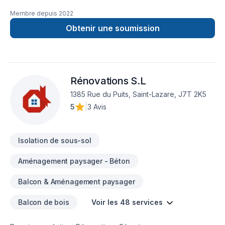
la climatisation et l’isolation. L’entreprise se distingue par son
Membre depuis
2022
expertise technique et son service de qualité, offrant des
solutions de confort thermique adaptées aux besoins
Obtenir une soumission
résidentiels et commerciaux.
Rénovations S.L
1385 Rue du Puits, Saint-Lazare, J7T 2K5
5
|
3 Avis
Isolation de sous-sol
Aménagement paysager - Béton
Balcon & Aménagement paysager
Balcon de bois
Voir les 48 services