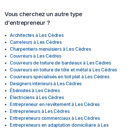
Vous cherchez un autre type
d'entrepreneur ?
Architectes
à
Les Cèdres
Carreleurs
à
Les Cèdres
Charpentiers menuisiers
à
Les Cèdres
Couvreurs
à
Les Cèdres
Couvreurs de toiture de bardeaux
à
Les Cèdres
Couvreurs en toiture de tôle et métal
à
Les Cèdres
Couvreurs spécialisés en toit plat
à
Les Cèdres
Designers interieurs
à
Les Cèdres
Ébénistes
à
Les Cèdres
Électriciens
à
Les Cèdres
Entrepreneur en revêtement
à
Les Cèdres
Entrepreneurs
à
Les Cèdres
Entrepreneurs commerciaux
à
Les Cèdres
Entrepreneurs en adaptation domiciliaire
à
Les