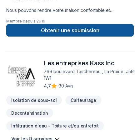
Nous pouvons rendre votre maison confortable et
économique à chauffer avec le polyuréthane giclé et la
Membre depuis
2016
cellulose. Nous sommes en affaires depuis 1992.
Obtenir une soumission
Les entreprises Kass Inc
769 boulevard Taschereau , La Prairie, J5R
1W1
4,7
|
30 Avis
Isolation de sous-sol
Calfeutrage
Décontamination
Infiltration d'eau - Toiture et/ou entretoit
Voir les 9 services