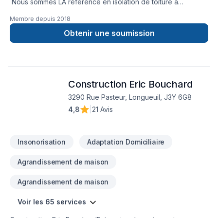
Nous sommes LA référence en isolation de toiture à
Montréal. Nos prix sont très compétitifs. Nous sommes les
Membre depuis
2018
spécialistes pour ce qui est de l’isolation de votre entre toit.
Notre travail est propre et effectué en quelques heures
Obtenir une soumission
seulement. Approuvés pour les
subventions gouvernemental.
Construction Eric Bouchard
3290 Rue Pasteur, Longueuil, J3Y 6G8
4,8
|
21 Avis
Insonorisation
Adaptation Domiciliaire
Agrandissement de maison
Agrandissement de maison
Voir les 65 services