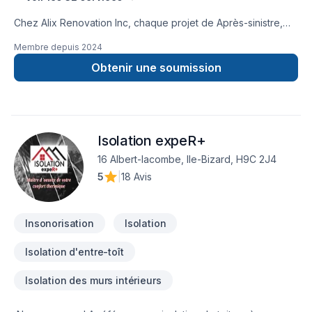
Chez Alix Renovation Inc, chaque projet de Après-sinistre,
Armoires, Carrelage, Cuisine, Démolition, Entretien
Membre depuis
2024
commercial, Escalier et rampe, Gypse, Peinture, Pierres
naturelles, Plancher, Rénovation générale, Salle de bain,
Obtenir une soumission
Sous-sol, Tapis, Teinture de plancher est l'occasion de
démontrer notre engagement envers la qualité et la
satisfaction client à Laval,Montérégie,Montréal. Nous
privilégions la transparence, l'écoute et l'efficacité pour bâtir
Isolation expeR+
des relations de confiance avec nos clients. Nous sommes
impatients de collaborer avec vous pour concrétiser votre
16 Albert-lacombe, Ile-Bizard, H9C 2J4
projet.
5
|
18 Avis
Insonorisation
Isolation
Isolation d'entre-toît
Isolation des murs intérieurs