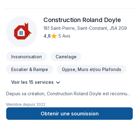
l'écoute et l'efficacité pour bâtir des relations de confiance
avec nos clients. Nous sommes impatients de collaborer avec
Construction Roland Doyle
vous pour concrétiser votre projet.
181 Saint-Pierre, Saint-Constant, J5A 2G9
4,8
|
5 Avis
Insonorisation
Carrelage
Escalier & Rampe
Gypse, Murs et/ou Plafonds
Voir les 15 services
Depuis sa création, Construction Roland Doyle est reconnu
pour son expertise en Armoires, Carrelage, Cuisine, Escalier
Membre depuis
2022
et rampe, Gypse, Insonorisation, Meubles, Plancher, Salle de
bain, Sous-sol, Tirage de joint. Nous desservons Montérégie
Obtenir une soumission
avec passion et professionnalisme. Nous privilégions la
transparence, l'écoute et l'efficacité pour bâtir des relations
de confiance avec nos clients. Confiez votre projet à une