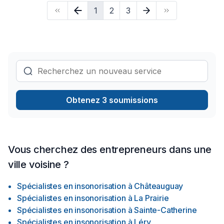
équipe qui a à cœur votre satisfaction. Notre engagement est
1
2
3
simple : offrir un service d'exception, centré sur vos besoins
et vos aspirations.
Obtenez 3 soumissions
Vous cherchez des entrepreneurs dans une
ville voisine ?
Spécialistes en insonorisation
à
Châteauguay
Spécialistes en insonorisation
à
La Prairie
Spécialistes en insonorisation
à
Sainte-Catherine
Spécialistes en insonorisation
à
Léry