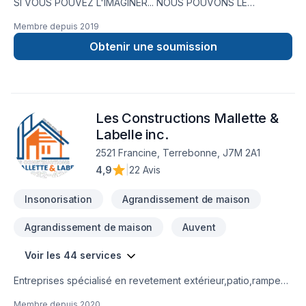
SI VOUS POUVEZ L'IMAGINER... NOUS POUVONS LE
RÉALISERNous réalisons des projets de rénovation depuis
Membre depuis
2019
plus de 30 ans. Forts de cette expérience nous pouvons
vous aider à mener à bien vos projets.Voyez certaines de
Obtenir une soumission
nos réalisations au www.leblond.pro .Au plaisir de vous
servir.André Leblond
Les Constructions Mallette &
Labelle inc.
2521 Francine, Terrebonne, J7M 2A1
4,9
|
22 Avis
Insonorisation
Agrandissement de maison
Agrandissement de maison
Auvent
Voir les 44 services
Entreprises spécialisé en revetement extérieur,patio,rampe
aluminium,toiture et finition intérieur.
Membre depuis
2020