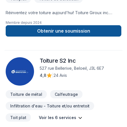
Réinventez votre toiture aujourd'hui! Toiture Giroux inc.
possède plus de 15 ans d'expérience dans le domaine de la
Membre depuis
2024
réfection de toiture. Son équipe, composée de
professionnels compétents et passionnés, effectue la
Obtenir une soumission
restauration de votre toiture avec la plus grande minutie et
dans les meilleurs délais. Chez Toiture Giroux, nous
répondons à vos demandes et à vos besoins et nous vous
suggérons les options les plus appropriées à votre
Toiture S2 Inc
habitation.
527 rue Bellerive, Beloeil, J3L 6E7
4,8
|
24 Avis
Toiture de métal
Calfeutrage
Infiltration d'eau - Toiture et/ou entretoit
Toit plat
Voir les 6 services