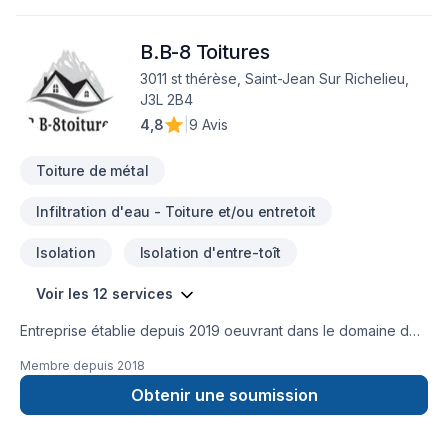
B.B-8 Toitures
3011 st thérèse, Saint-Jean Sur Richelieu,
J3L 2B4
4,8
|
9 Avis
Toiture de métal
Infiltration d'eau - Toiture et/ou entretoit
Isolation
Isolation d'entre-toît
Voir les 12 services
Entreprise établie depuis 2019 oeuvrant dans le domaine de
la toiure. Nous pratiquons les installations membrane
Membre depuis
2018
TPO/epdm pour type monocoucheMembrane élastomere en
pleine adhérance pour système bicouchePour toiture en
Obtenir une soumission
pente nous installons système métallique ou bardeaux
asphalt Nos installation respect les codes manufacturier et