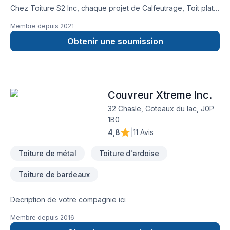
Chez Toiture S2 Inc, chaque projet de Calfeutrage, Toit plat,
Toiture, Toiture en acier est l'occasion de démontrer notre
Membre depuis
2021
engagement envers la qualité et la satisfaction client à
Montérégie. Notre mission : concrétiser vos projets tout en
Obtenir une soumission
respectant vos exigences, vos délais et votre vision. Nous
sommes impatients de collaborer avec vous pour concrétiser
votre projet. Notre engagement est simple : offrir un service
d'exception, centré sur vos besoins et vos aspirations.
Couvreur Xtreme Inc.
32 Chasle, Coteaux du lac, J0P
1B0
4,8
|
11 Avis
Toiture de métal
Toiture d'ardoise
Toiture de bardeaux
Decription de votre compagnie ici
Membre depuis
2016