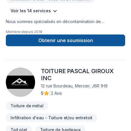
Voir les 14 services
Nous sommes spécialisés en décontamination de
moisissures, enlèvement d'amiante et de vermiculite ainsi que
Membre depuis
2018
l'isolation. Nous couvrons principalement la Montérégie,
Estrie, Centre du Québec, Grand Montréal, Rive-Nord et
Obtenir une soumission
Lanaudière mais aussi, sur demande, dans d'autres régions
aussi éloignées que l'Abitibi et le bas du fleuve d'un côté et
Gatineau de l'autre. Les transactions immobilières consistent
en une partie importante de notre clientèle, incluant les
TOITURE PASCAL GIROUX
agents immobiliers. Nous nous déplaçons gratuitement pour
évaluer sur place vos projets de travaux. N'hésitez pas à
INC
communiquer avec nous pour le meilleur service possible!
12 rue Bourdeau, Mercier, J6R 1H9
5
|
2 Avis
Toiture de métal
Infiltration d'eau - Toiture et/ou entretoit
Toit plat
Toiture de bardeaux