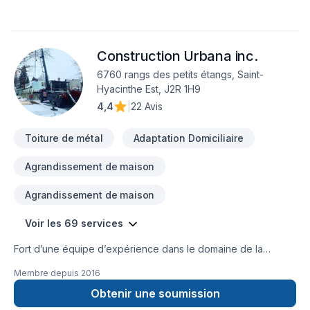
clé en main irréprochable. Demandez votre soumission
personnalisée et démarrez votre projet en toute confiance.
Notre engagement est simple : offrir un service d'exception,
Construction Urbana inc.
centré sur vos besoins et vos aspirations.
6760 rangs des petits étangs, Saint-
Hyacinthe Est, J2R 1H9
4,4
|
22 Avis
Toiture de métal
Adaptation Domiciliaire
Agrandissement de maison
Agrandissement de maison
Voir les 69 services
Fort d’une équipe d’expérience dans le domaine de la
Construction, nous sommes en mesure de répondre à vos
Membre depuis
2016
exigences. Notre équipe connaît l’importance de l’efficacité
en milieu de travail. C’est pourquoi nous savons aménager
Obtenir une soumission
votre espace résidentiel ou commercial de manière efficace.