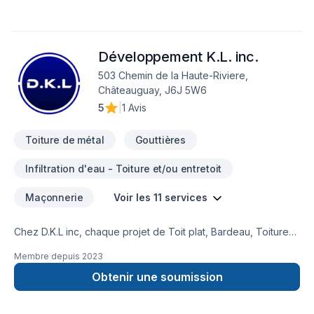
Développement K.L. inc.
503 Chemin de la Haute-Riviere,
Châteauguay, J6J 5W6
5
|
1 Avis
Toiture de métal
Gouttières
Infiltration d'eau - Toiture et/ou entretoit
Maçonnerie
Voir les 11 services
Chez D.K.L inc, chaque projet de Toit plat, Bardeau, Toiture
en acier est l'occasion de démontrer notre engagement
Membre depuis
2023
envers la qualité et la satisfaction client à Montérégie. Nous
privilégions la transparence, l'écoute et l'efficacité pour bâtir
Obtenir une soumission
des relations de confiance avec nos clients. Confiez votre
projet à une équipe qui a à cœur votre satisfaction. Notre