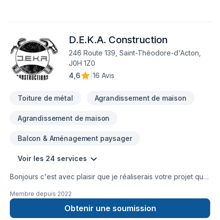
Nous ajusterons notre horaire de travail à la vôtre, afinqu’une
fois les heures d’opération arrivées, votre commerce soit
accessible et sécuritaire pour votre clientèle. Ne perdez
D.E.K.A. Construction
aucune productivité pendant votre projet.Afin de garantir
l’entière satisfaction de sa clientèle, Construction Urbana inc.
246 Route 139, Saint-Théodore-d'Acton,
développe des relations d’affaires efficaces, garantissant
J0H 1Z0
ainsi des réalisations de très haute qualité et complexité.
4,6
|
16 Avis
Nous nous engageons à satisfaire nos clients, afin de gagner
et garder la confiance de ceux-ci.
Toiture de métal
Agrandissement de maison
Agrandissement de maison
Balcon & Aménagement paysager
Voir les 24 services
Bonjours c'est avec plaisir que je réaliserais votre projet que
vous me confieriez avec le soucie du détail et du travail
Membre depuis
2022
soigné!
Obtenir une soumission