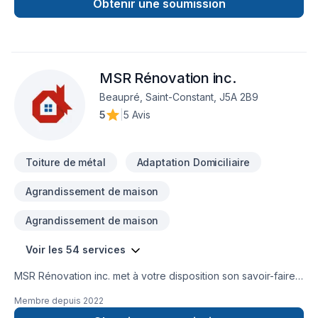
Obtenir une soumission
MSR Rénovation inc.
Beaupré, Saint-Constant, J5A 2B9
5
|
5 Avis
Toiture de métal
Adaptation Domiciliaire
Agrandissement de maison
Agrandissement de maison
Voir les 54 services
MSR Rénovation inc. met à votre disposition son savoir-faire
en Arbres et haies, Balcon, Balcon de bois, Béton,
Membre depuis
2022
Calfeutrage, Carrelage, Crépis, Cuisine, Démolition,