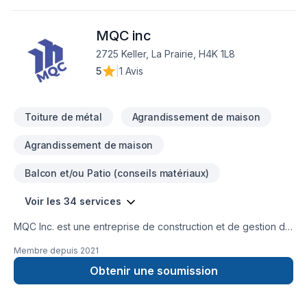
engagement est simple : offrir un service d'exception, centré
sur vos besoins et vos aspirations.
MQC inc
2725 Keller, La Prairie, H4K 1L8
5
|
1 Avis
Toiture de métal
Agrandissement de maison
Agrandissement de maison
Balcon et/ou Patio (conseils matériaux)
Voir les 34 services
MQC Inc. est une entreprise de construction et de gestion de
projets basée au Québec, spécialisée dans la réalisation de
Membre depuis
2021
projets résidentiels, commerciaux et institutionnels.
L’entreprise offre des services complets allant de la
Obtenir une soumission
planification et la préparation des plans jusqu’à la gestion du
chantier et la livraison finale du projet.Grâce à une solide