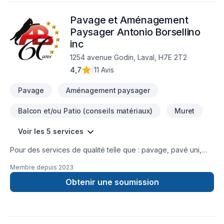
Pavage et Aménagement
Paysager Antonio Borsellino
inc
1254 avenue Godin, Laval, H7E 2T2
4,7
|
11 Avis
Pavage
Aménagement paysager
Balcon et/ou Patio (conseils matériaux)
Muret
Voir les 5 services
Pour des services de qualité telle que : pavage, pavé uni,
muret, aménagement paysager résidentiel, commercial ou
Membre depuis
2023
industriel. La compagnie Pavage et Aménagement paysager
Antonio Borsellino est là pour vous DEPUIS PLUS DE 60 ANS
Obtenir une soumission
DE GÉNÉRATION EN GÉNÉRATION, UNE VISION NOTRE
FORCE Nous exploitons notre entreprise sous le nom de
Pavage et Aménagement Paysager Antonio Borsellino depuis
1962. Notre nom est synonyme de constance et de