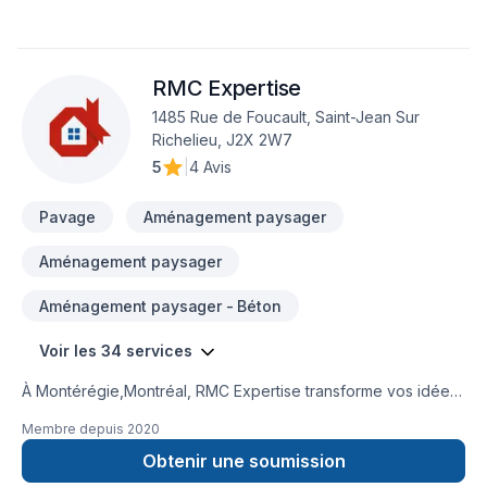
Ontario,Estrie,Laval,Montérégie,Montréal. Notre équipe
expérimentée vous accompagne à chaque étape, avec des
conseils sur mesure et un service clé en main irréprochable.
RMC Expertise
Transformons ensemble vos idées en réalité. Contactez-nous
dès maintenant.
1485 Rue de Foucault, Saint-Jean Sur
Richelieu, J2X 2W7
5
|
4 Avis
Pavage
Aménagement paysager
Aménagement paysager
Aménagement paysager - Béton
Voir les 34 services
À Montérégie,Montréal, RMC Expertise transforme vos idées
en réalisations durables grâce à une approche unique dans
Membre depuis
2020
le domaine de Béton, Clôture, Crépis, Cuisine, Démolition,
Drain français, Escalier et rampe, Excavation, Fissures,
Obtenir une soumission
Fondations, Margelle, Muret, Patio, Pavage, Pavé uni,