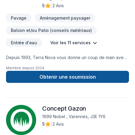
5
|
2 Avis
Pavage
Aménagement paysager
Balcon et/ou Patio (conseils matériaux)
Entrée d'eau
Voir les 11 services
Depuis 1993, Terra Nova vous donne un coup de main avec
vos petits, moyens et gros projets de pavage et
Membre depuis
2024
terrassement. Nous pouvons répondre à tous vos besoins en
paysagement : asphalte, pavé uni, excavation et plus ! Nous
Obtenir une soumission
avons aidé des clients situés à Longueuil, Brossard, Saint-
Hubert et partout sur la Rive Sud de Montréal.PARMI NOS
SERVICES Nous vous proposons une vaste gamme de
services allant de la conception de votre aménagement
Concept Gazon
paysager jusqu’à l’asphaltage de votre entrée, en passant
par la réalisation de votre patio, marches et paliers en pavé
1999 Nobel , Varennes, J3E 1Y6
uni.
5
|
2 Avis