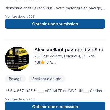
Bienvenue chez Pavage Plus - Votre partenaire en pavage,
gestion des eaux, paysagement, réparations de fissures de
Membre depuis
2021
fondation et démolition. Chez Pavage Plus, nous sommes
fiers d'offrir des solutions complètes pour vos besoins en
Obtenir une soumission
construction lourde, allant du pavage de haute qualité à la
gestion efficace des eaux pluviales, en passant par la
réparation des fissures et la démolition professionnelle. Forts
de nombreuses années d'expérience dans l'industrie, nous
Alex scellant pavage Rive Sud
nous engageons à fournir des services fiables, durables et
adaptés à vos besoins spécifiques.
2651 Rue Joliette, Longueuil, J4L 2N5
4,8
|
6 Avis
Pavage
Scellant d'entrée
** 514-867-1435 ** ____ ASPHALTE et PAVÉ UNI____ Scellant /
resurfacage / asphalte / excavation Estimation Gratuite sur la
Membre depuis
2018
RIVE SUD Longueuil, Brossard, Boucherville et plus
Obtenir une soumission
........................................................ ** 514-867-1435 **