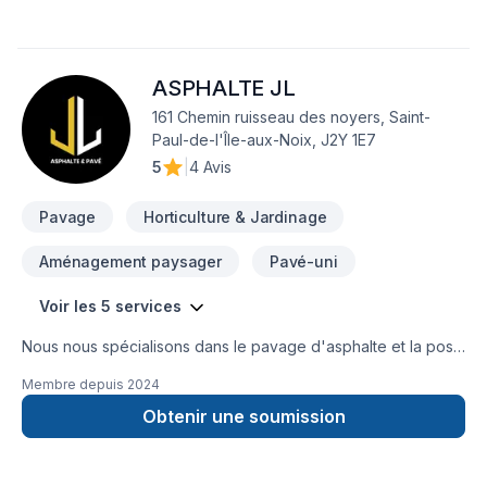
Paysagement, Piscine, Plancher, Salle de bain, Sous-sol,
Tourbe. Nous croyons en l'importance d'une approche
personnalisée, adaptée à chaque client, pour garantir des
ASPHALTE JL
résultats au-delà de vos attentes. Transformons ensemble
vos idées en réalité. Contactez-nous dès maintenant.
161 Chemin ruisseau des noyers, Saint-
Paul-de-l'Île-aux-Noix, J2Y 1E7
5
|
4 Avis
Pavage
Horticulture & Jardinage
Aménagement paysager
Pavé-uni
Voir les 5 services
Nous nous spécialisons dans le pavage d'asphalte et la pose
de pavés unis depuis 2016. Nous effectuons également des
Membre depuis
2024
travaux d'excavation et d'aménagement paysager. Nous
sommes fiers de servir nos clients et de les aider à réaliser
Obtenir une soumission
leurs projets d'aménagement.