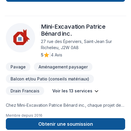
Mini-Excavation Patrice
Bénard inc.
27 rue des Éperviers, Saint-Jean Sur
Richelieu, J2W 0A8
5
|
4 Avis
Pavage
Aménagement paysager
Balcon et/ou Patio (conseils matériaux)
Drain Francais
Voir les 13 services
Chez Mini-Excavation Patrice Bénard inc., chaque projet de
Démolition, Drain français, Excavation, Excavation intérieur,
Membre depuis
2016
Muret, Pavage, Pavé uni, Paysagement, Tourbe, Transport
est l'occasion de démontrer notre engagement envers la
Obtenir une soumission
qualité et la satisfaction client à Eastern