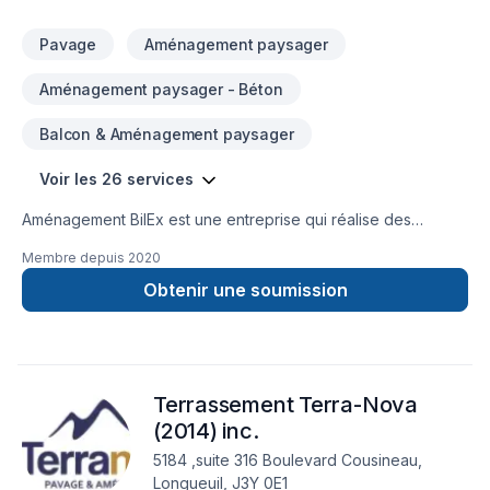
Pavage
Aménagement paysager
Aménagement paysager - Béton
Balcon & Aménagement paysager
Voir les 26 services
Aménagement BilEx est une entreprise qui réalise des
travaux de construction et d’aménagement paysager
Membre depuis
2020
résidentiel et commercial tel que l’excavation, pavé, muret,
tourbe, installation de piscine etc.
Obtenir une soumission
Terrassement Terra-Nova
(2014) inc.
5184 ,suite 316 Boulevard Cousineau,
Longueuil, J3Y 0E1