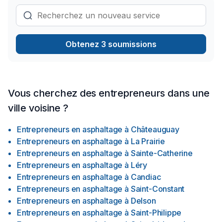
de crépi, de construction en pierre, de démolition, ou
d'autres services de maçonnerie spécialisés, nous sommes
là pour transformer votre vision en réalité.Faites confiance à
Étienne constriction INC. pour des solutions de maçonnerie
Obtenez 3 soumissions
fiables, durables, et adaptées à vos besoins uniques. Nos
maçons et briqueteurs d’expérience peuvent effectuer en
toute sécurité les travaux en hauteur, que ceux-ci soient à
l’intérieur ou à l’extérieur. Nous employons les équipements
de sécurité nécessaires ainsi que les méthodes
Vous cherchez des entrepreneurs dans une
recommandées par la CNESST. Notre entreprise est couverte
ville voisine ?
par une assurance accidents à jour. Pour vos travaux tels que
des cheminées, des murs de briques ou autres travaux
Entrepreneurs en asphaltage
à
Châteauguay
nécessitant des échelles ou des plateformes, nous sommes
Entrepreneurs en asphaltage
à
La Prairie
les professionnels à contacter.
Entrepreneurs en asphaltage
à
Sainte-Catherine
Entrepreneurs en asphaltage
à
Léry
Entrepreneurs en asphaltage
à
Candiac
Entrepreneurs en asphaltage
à
Saint-Constant
Entrepreneurs en asphaltage
à
Delson
Entrepreneurs en asphaltage
à
Saint-Philippe