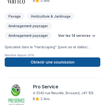
5
|
5 Avis
plus rapidement de votre nouvel environnement.
Pavage
Horticulture & Jardinage
Aménagement paysager
Aménagement paysager
Voir les 14 services
Spécialisé dans le "Hardscaping" (pavé uni et dalles)
Terrasse, trottoir, stationnement et tourbes
Membre depuis
2019
Obtenir une soumission
Pro Service
4-2540 rue Neuville, Brossard, J4Y 1E8
5
|
2 Avis