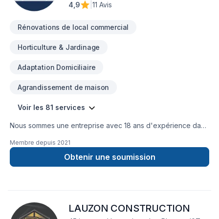
4,9
|
11 Avis
Rénovations de local commercial
Horticulture & Jardinage
Adaptation Domiciliaire
Agrandissement de maison
Voir les 81 services
Nous sommes une entreprise avec 18 ans d'expérience dans
la gestion de chantiers de construction. Nous sommes
Membre depuis
2021
spécialisés dans le domaine de la rénovation et de la
construction, ainsi que dans divers types de travaux de
Obtenir une soumission
réparation et de modification dans les secteurs résidentiel,
commercial et patrimonial.
LAUZON CONSTRUCTION