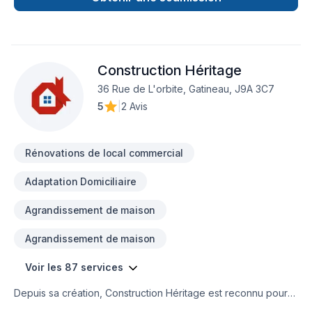
de démontrer notre engagement envers la qualité et la
satisfaction client à Outaouais. Nous privilégions la
transparence, l'écoute et l'efficacité pour bâtir des relations
de confiance avec nos clients. Transformons ensemble vos
Construction Héritage
idées en réalité. Contactez-nous dès maintenant.
36 Rue de L'orbite, Gatineau, J9A 3C7
5
|
2 Avis
Rénovations de local commercial
Adaptation Domiciliaire
Agrandissement de maison
Agrandissement de maison
Voir les 87 services
Depuis sa création, Construction Héritage est reconnu pour
son expertise en Adaptation dom., Agrandissement, Après-