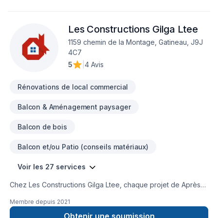
Les Constructions Gilga Ltee
1159 chemin de la Montage, Gatineau, J9J
4C7
5
|
4 Avis
Rénovations de local commercial
Balcon & Aménagement paysager
Balcon de bois
Balcon et/ou Patio (conseils matériaux)
Voir les 27 services
Chez Les Constructions Gilga Ltee, chaque projet de Après-
sinistre, Balcon de bois, Commercial, Démolition, Garage,
Membre depuis
2021
Isolation mur, Isolation sous-sol, Patio, Rénovation générale,
Revêtement extérieur, Salle de bain, Sous-sol est l'occasion
Obtenir une soumission