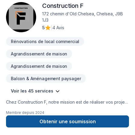
Construction F
172 chemin d'Old Chelsea, Chelsea, J9B
1J3
5
|
4 Avis
Rénovations de local commercial
Agrandissement de maison
Agrandissement de maison
Balcon & Aménagement paysager
Voir les 45 services
Chez Construction F, notre mission est de réaliser vos projets
de rénovation, de réparation et de construction de façon
Membre depuis
2024
durable selon vos besoins et vos aspirations.
Obtenir une soumission