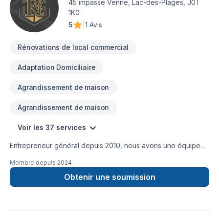
45 impasse Venne, Lac-des-Plages, J0T
1K0
5
|
1 Avis
Rénovations de local commercial
Adaptation Domiciliaire
Agrandissement de maison
Agrandissement de maison
Voir les 37 services
Entrepreneur général depuis 2010, nous avons une équipe
minutieuse pour tout sortent de travaux. Construction neuve,
Membre depuis
2024
agrandissement, rénovation de tous genres, toiture, peinture,
revêtement extérieur etc.
Obtenir une soumission