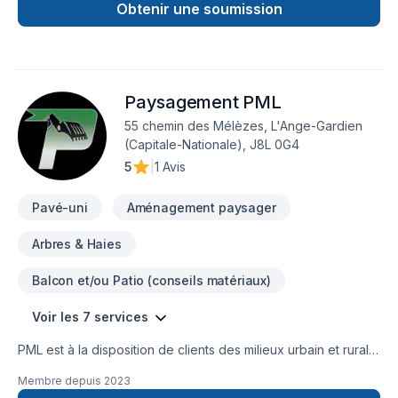
Obtenir une soumission
Paysagement PML
55 chemin des Mélèzes, L'Ange-Gardien
(Capitale-Nationale), J8L 0G4
5
|
1 Avis
Pavé-uni
Aménagement paysager
Arbres & Haies
Balcon et/ou Patio (conseils matériaux)
Voir les 7 services
PML est à la disposition de clients des milieux urbain et rural
pour des services d'entretien en lien au paysagement. Si
Membre depuis
2023
vous nécessitez notre expertise pour la mini-excavation à