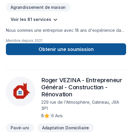
Agrandissement de maison
Voir les 81 services
Nous sommes une entreprise avec 18 ans d'expérience dans
la gestion de chantiers de construction. Nous sommes
Membre depuis
2021
spécialisés dans le domaine de la rénovation et de la
construction, ainsi que dans divers types de travaux de
Obtenir une soumission
réparation et de modification dans les secteurs résidentiel,
commercial et patrimonial.
Roger VEZINA - Entrepreneur
Général - Construction -
Rénovation
229 rue de l'Atmosphère, Gatineau, J9A
3P1
5
|
6 Avis
Pavé-uni
Adaptation Domiciliaire