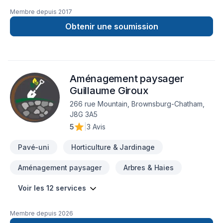
cultivé du Québec et offre également une vaste gamme de
Membre depuis
2017
produits d'aménagement paysager, combiné au meilleur
service de l'industrie. Une entreprise familiale dynamique et
Obtenir une soumission
passionnée depuis 1962. Succursales : Sainte-Julie, Mercier,
Les Coteaux, Dorval, Terrebonne, Lacolle, Trois-Rivières et
Victoriaville! groupericher.com/contactez-nous/
Aménagement paysager
Guillaume Giroux
266 rue Mountain, Brownsburg-Chatham,
J8G 3A5
5
|
3 Avis
Pavé-uni
Horticulture & Jardinage
Aménagement paysager
Arbres & Haies
Voir les 12 services
Membre depuis
2026