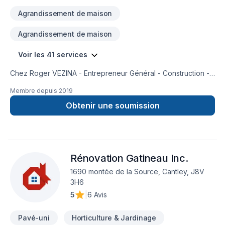
Agrandissement de maison
Agrandissement de maison
Voir les 41 services
Chez Roger VEZINA - Entrepreneur Général - Construction -
Rénovation, chaque projet de Adaptation dom.,
Membre depuis
2019
Agrandissement, Balcon, Balcon de bois, Béton, Clôture,
Cuisine, Entretien paysager, Escalier et rampe, Excavation,
Obtenir une soumission
Garage, Patio, Pavé uni, Piscine, Plancher, Rénovation
générale, Revêtement extérieur, Salle de bain, Soudeur,
Sous-sol est l'occasion de démontrer notre engagement
envers la qualité et la satisfaction client à Eastern
Rénovation Gatineau Inc.
Ontario,Outaouais. Nous privilégions la transparence, l'écoute
et l'efficacité pour bâtir des relations de confiance avec nos
1690 montée de la Source, Cantley, J8V
clients. Nous sommes impatients de collaborer avec vous
3H6
pour concrétiser votre projet.
5
|
6 Avis
Pavé-uni
Horticulture & Jardinage