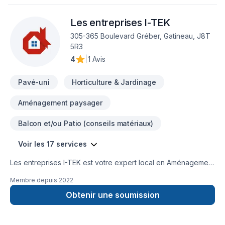
attentes. Confiez votre projet à une équipe qui a à cœur
votre satisfaction. Notre engagement est simple : offrir un
Les entreprises I-TEK
service d'exception, centré sur vos besoins et vos
aspirations.
305-365 Boulevard Gréber, Gatineau, J8T
5R3
4
|
1 Avis
Pavé-uni
Horticulture & Jardinage
Aménagement paysager
Balcon et/ou Patio (conseils matériaux)
Voir les 17 services
Les entreprises I-TEK est votre expert local en Aménagement
paysager, Entretien paysager, Excavation, Horticulture,
Membre depuis
2022
Irrigation, Muret, Pavage, Pavé uni, Paysagement, Piscine,
Tourbe, Transport dans les secteurs de Outaouais,
Obtenir une soumission
combinant expérience, innovation et rigueur. Nous croyons
en l'importance d'une approche personnalisée, adaptée à