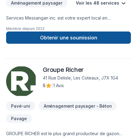
Aménagement paysager
Voir les 48 services
Services Messangan inc. est votre expert local en
Agrandissement, Après-sinistre, Arbres et haies, Armoires,
Membre depuis
2022
Calfeutrage, Commercial, Cuisine, Émondage, Entretien
paysager, Excavation intérieur, Garage, Patio, Pavage, Pavé
Obtenir une soumission
uni, Paysagement, Peinture, Peinture extérieur, Plancher,
Rénovation générale, Salle de bain, Sous-sol, Teinture de
plancher, Toit plat, Toiture, Toiture en acier, Tourbe dans les
secteurs de Outaouais, combinant expérience, innovation et
Groupe Richer
rigueur. Nous croyons en l'importance d'une approche
personnalisée, adaptée à chaque client, pour garantir des
41 Rue Delisle, Les Coteaux, J7X 1G4
résultats au-delà de vos attentes. Confiez votre projet à une
5
|
1 Avis
équipe qui a à cœur votre satisfaction.
Pavé-uni
Aménagement paysager - Béton
Pavage
GROUPE RICHER est le plus grand producteur de gazon