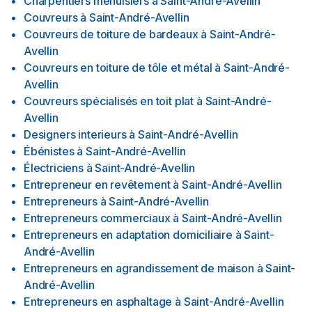
Charpentiers menuisiers
à
Saint-André-Avellin
Couvreurs
à
Saint-André-Avellin
Couvreurs de toiture de bardeaux
à
Saint-André-
Avellin
Couvreurs en toiture de tôle et métal
à
Saint-André-
Avellin
Couvreurs spécialisés en toit plat
à
Saint-André-
Avellin
Designers interieurs
à
Saint-André-Avellin
Ébénistes
à
Saint-André-Avellin
Électriciens
à
Saint-André-Avellin
Entrepreneur en revêtement
à
Saint-André-Avellin
Entrepreneurs
à
Saint-André-Avellin
Entrepreneurs commerciaux
à
Saint-André-Avellin
Entrepreneurs en adaptation domiciliaire
à
Saint-
André-Avellin
Entrepreneurs en agrandissement de maison
à
Saint-
André-Avellin
Entrepreneurs en asphaltage
à
Saint-André-Avellin