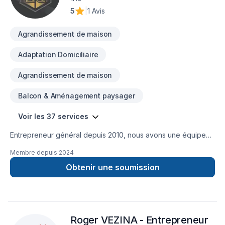
5
|
1 Avis
Agrandissement de maison
Adaptation Domiciliaire
Agrandissement de maison
Balcon & Aménagement paysager
Voir les 37 services
Entrepreneur général depuis 2010, nous avons une équipe
minutieuse pour tout sortent de travaux. Construction neuve,
Membre depuis
2024
agrandissement, rénovation de tous genres, toiture, peinture,
revêtement extérieur etc.
Obtenir une soumission
Roger VEZINA - Entrepreneur