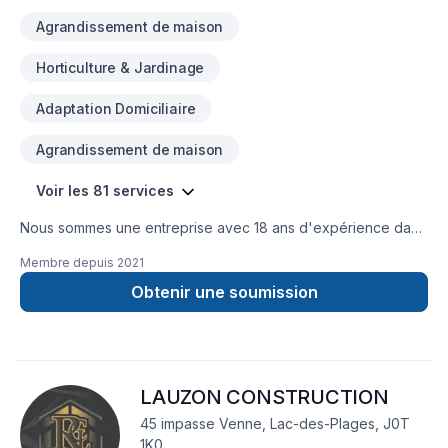
Agrandissement de maison
Horticulture & Jardinage
Adaptation Domiciliaire
Agrandissement de maison
Voir les 81 services
Nous sommes une entreprise avec 18 ans d'expérience dans
la gestion de chantiers de construction. Nous sommes
Membre depuis
2021
spécialisés dans le domaine de la rénovation et de la
construction, ainsi que dans divers types de travaux de
Obtenir une soumission
réparation et de modification dans les secteurs résidentiel,
commercial et patrimonial.
LAUZON CONSTRUCTION
45 impasse Venne, Lac-des-Plages, J0T
1K0