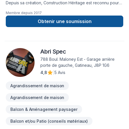
Depuis sa création, Construction Héritage est reconnu pour
son expertise en Adaptation dom., Agrandissement, Après-
Membre depuis
2017
sinistre, Armoires, Balcon, Balcon de bois, Béton,
Calfeutrage, Carrelage, Charpentier, Clôture, Coffrage,
Obtenir une soumission
Commercial, Crépis, Cuisine, Décontamination, Démolition,
Drain français, Escalier et rampe, Excavation, Fissures,
Fondation, Fondations, Fosse septique, Foyer et poêle,
Garage, Gouttières, Gypse, Insonorisation, Isolation, Isolation
Abri Spec
entre-toît, Isolation mur, Isolation sous-sol, Levage de maison,
Maçonnerie, Margelle, Meubles, Patio, Peinture, Plancher,
788 Boul. Maloney Est - Garage arrière
Porte de garage, Portes et fenêtres, Puit de lumière,
porte de gauche, Gatineau, J8P 1G6
Rénovation générale, Revêtement extérieur, Salle de bain,
4,8
|
5 Avis
Solarium, Soudeur, Sous-sol, Tapis, Tirage de joint, Toiture.
Nous desservons Eastern Ontario,Outaouais avec
Agrandissement de maison
Agrandissement de maison
Balcon & Aménagement paysager
Balcon et/ou Patio (conseils matériaux)