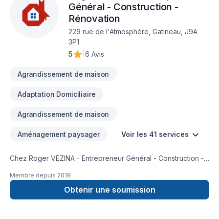
Général - Construction -
Rénovation
229 rue de l'Atmosphère, Gatineau, J9A
3P1
5
|
6 Avis
Agrandissement de maison
Adaptation Domiciliaire
Agrandissement de maison
Aménagement paysager
Voir les 41 services
Chez Roger VEZINA - Entrepreneur Général - Construction -
Rénovation, chaque projet de Adaptation dom.,
Membre depuis
2019
Agrandissement, Balcon, Balcon de bois, Béton, Clôture,
Cuisine, Entretien paysager, Escalier et rampe, Excavation,
Obtenir une soumission
Garage, Patio, Pavé uni, Piscine, Plancher, Rénovation
générale, Revêtement extérieur, Salle de bain, Soudeur,