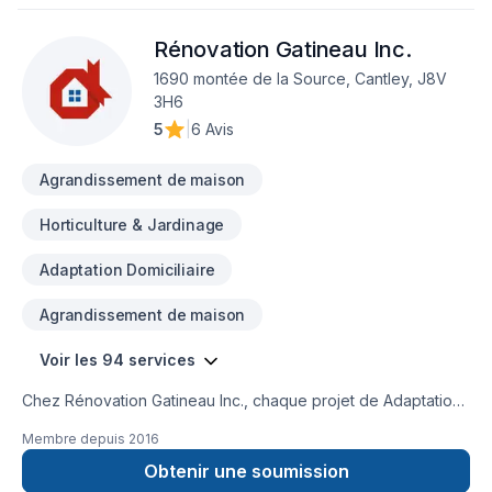
Sous-sol est l'occasion de démontrer notre engagement
envers la qualité et la satisfaction client à Eastern
Rénovation Gatineau Inc.
Ontario,Outaouais. Nous privilégions la transparence, l'écoute
et l'efficacité pour bâtir des relations de confiance avec nos
1690 montée de la Source, Cantley, J8V
clients. Nous sommes impatients de collaborer avec vous
3H6
pour concrétiser votre projet.
5
|
6 Avis
Agrandissement de maison
Horticulture & Jardinage
Adaptation Domiciliaire
Agrandissement de maison
Voir les 94 services
Chez Rénovation Gatineau Inc., chaque projet de Adaptation
dom., Agrandissement, Après-sinistre, Arbres et haies,
Membre depuis
2016
Armoires, Balcon, Balcon de bois, Béton, Calfeutrage,
Carrelage, Charpentier, Clôture, Coffrage, Crépis, Cuisine,
Obtenir une soumission