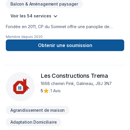
Balcon & Aménagement paysager
Voir les 54 services
Fondée en 2011, CP du Sommet offre une panoplie de
services en agrandissement de maison, en rénovation majeur
Membre depuis
2020
ainsi qu’en construction de maison neuve. Notre équipe
agis en tant qu’experts-conseils et peut vous aider à réaliser
Obtenir une soumission
l’ensemble de vos projets intérieurs et extérieurs allant de la
soumission à l’exécution.
Les Constructions Trema
1668 chemin Pink, Gatineau, J9J 3N7
5
|
1 Avis
Agrandissement de maison
Adaptation Domiciliaire