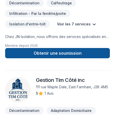
Décontamination
Calfeutrage
Infiltration - Par la fenêtre/porte
Isolation d'entre-toît
Voir les 7 services
Chez JN Isolation, nous offrons des services spécialisés en
isolation, insonorisation et installation de pare-vapeur pour
Membre depuis
2026
les projets résidentiels et commerciaux au Québec. Notre
équipe expérimentée s'engage à livrer un travail de qualité,
Obtenir une soumission
dans les délais convenus et selon les plus hautes normes de
l'industrie. Notre objectif est d'atteindre le vôtre !
Gestion Tim Côté inc
111 rue Maple Dale, East Farnham, J2K 4M5
5
|
1 Avis
Décontamination
Adaptation Domiciliaire