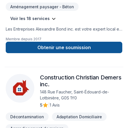
Aménagement paysager - Béton
Voir les 18 services
Les Entreprises Alexandre Bond inc. est votre expert local en
Béton, Décontamination, Démolition, Drain français,
Membre depuis
2017
Excavation, Muret, Pavage, Pavé uni, Paysagement, Tourbe,
Transport, Travaux routiers dans les secteurs de Centre du
Obtenir une soumission
Québec,Estrie,Montérégie, combinant expérience, innovation
et rigueur. Grâce à notre approche centrée sur le client, nous
proposons des solutions adaptées à vos besoins spécifiques
et à votre budget. Transformons ensemble vos idées en
Construction Christian Demers
réalité. Contactez-nous dès maintenant.
inc.
148 Rue Faucher, Saint-Édouard-de-
Lotbinière, G0S 1Y0
5
|
1 Avis
Décontamination
Adaptation Domiciliaire