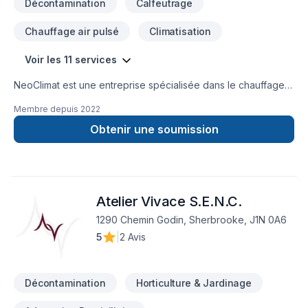
Décontamination
Calfeutrage
Chauffage air pulsé
Climatisation
Voir les 11 services
NeoClimat est une entreprise spécialisée dans le chauffage,
la climatisation et l’isolation. L’entreprise se distingue par son
Membre depuis
2022
expertise technique et son service de qualité, offrant des
solutions de confort thermique adaptées aux besoins
Obtenir une soumission
résidentiels et commerciaux.
Atelier Vivace S.E.N.C.
1290 Chemin Godin, Sherbrooke, J1N 0A6
5
|
2 Avis
Décontamination
Horticulture & Jardinage