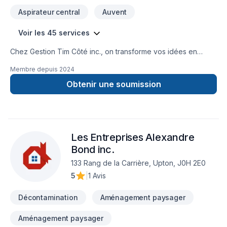
Aspirateur central
Auvent
Voir les 45 services
Chez Gestion Tim Côté inc., on transforme vos idées en
projets solides et durables. Rénovations, agrandissements ou
Membre depuis
2024
modernisations — on s’occupe de tout, du début à la fin.
Notre équipe mise sur la confiance, la communication et la
Obtenir une soumission
qualité du travail pour livrer des résultats qui dépassent vos
attentes.
Les Entreprises Alexandre
Bond inc.
133 Rang de la Carrière, Upton, J0H 2E0
5
|
1 Avis
Décontamination
Aménagement paysager
Aménagement paysager