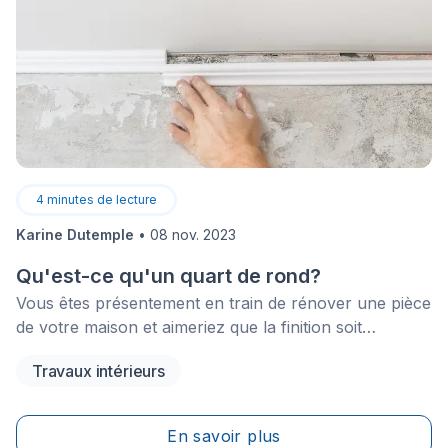
4
minutes de lecture
Karine Dutemple
•
08 nov. 2023
Qu'est-ce qu'un quart de rond?
Vous êtes présentement en train de rénover une pièce
de votre maison et aimeriez que la finition soit
impeccable? La pose de moulures, dont celle&nbsp;de
Travaux intérieurs
quarts de rond,&nbsp;est indispensable à cet égard et
aura certainement un impact majeur sur le plan
esthétique. Vous aimeriez avoir de plus amples
En savoir plus
informations concernant ce type de moulure à la