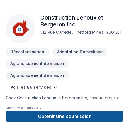
Construction Lehoux et
Bergeron Inc
512 Rue Carrette, Thetford Mines, G6G 3E1
Décontamination
Adaptation Domiciliaire
Agrandissement de maison
Agrandissement de maison
Voir les 89 services
Chez Construction Lehoux et Bergeron Inc, chaque projet de
Adaptation dom., Agrandissement, Après-sinistre, Armoires,
Membre depuis
2017
Balcon, Balcon de bois, Béton, Calfeutrage, Carrelage,
Charpentier, Clôture, Coffrage, Commercial, Construction,
Obtenir une soumission
Crépis, Cuisine, Décontamination, Démolition, Drain français,
Escalier et rampe, Excavation, Excavation intérieur, Fissures,