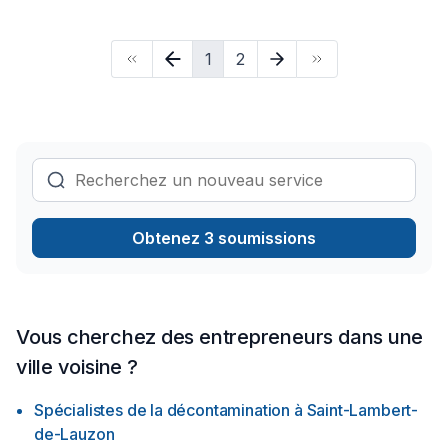
Fondation, Fondations, Fosse septique, Foyer et poêle,
Garage, Gouttières, Gypse, Insonorisation, Isolation, Isolation
1
2
entre-toît, Isolation mur, Isolation sous-sol, Levage de maison,
Maçonnerie, Margelle, Meubles, Patio, Peinture, Plancher,
Porte de garage, Portes et fenêtres, Puit de lumière,
Rénovation générale, Revêtement extérieur, Salle de bain,
Solarium, Soudeur, Sous-sol, Tapis, Tirage de joint, Toiture
est l'occasion de démontrer n
Obtenez 3 soumissions
Vous cherchez des entrepreneurs dans une
ville voisine ?
Spécialistes de la décontamination
à
Saint-Lambert-
de-Lauzon