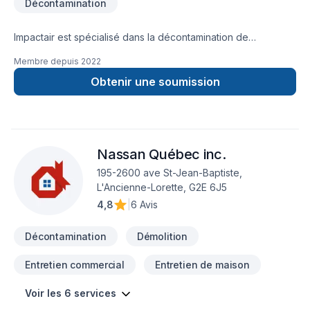
Décontamination
sécuritaire.N'hésitez pas à nous contacter, il nous fera plaisir
de répondre à vos questions ou estimer vos
travaux. Services offerts presque partout au Québec Nous
Impactair est spécialisé dans la décontamination de
détenons toutes les certifications, accréditations, assurance
moisissures (grenier, salle de bain, sous-sol, etc.) ainsi que
Membre depuis
2022
responsabilité et environnementale pour que vous puissiez
dans l'enlèvement d'amiante (désamiantage : tuiles, plâtre,
avoir la tête tranquille pendant l'exécution de vos travaux.
revêtement extérieur, vermiculite, etc. ) Formation et
Obtenir une soumission
accréditions : Environ Compétences, Restoration Sciences
Academy (RSA), IICRC
Nassan Québec inc.
195-2600 ave St-Jean-Baptiste,
L'Ancienne-Lorette, G2E 6J5
4,8
|
6 Avis
Décontamination
Démolition
Entretien commercial
Entretien de maison
Voir les 6 services