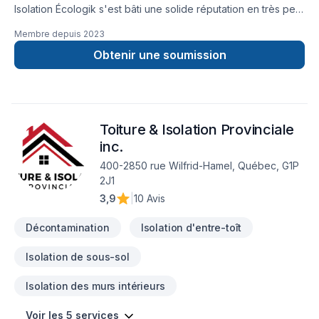
Isolation Écologik s'est bâti une solide réputation en très peu
d'années au sein du marché québécois de l'isolation. Sa
Membre depuis
2023
clentèle est constituée autant d'entrepreneurs en
construction que de particuliers. L'entreprise offre une
Obtenir une soumission
variété de services incluant la pose de la mousse de
polyuréthane giclée et le soufflage de la cellulose. Qu'il
s'agisse d'isolation, d'insonorisation ou d'ignifugation,
Isolation Écologik offre à sa clientèle une gamme complète
Toiture & Isolation Provinciale
de solution tout aussi perfomantes qu'abordable. Isolation
Écologik est en mesure de répondre rapidement à toute
inc.
demande et de couvrir efficacement le territoire du grand
400-2850 rue Wilfrid-Hamel, Québec, G1P
Québec.
2J1
3,9
|
10 Avis
Décontamination
Isolation d'entre-toît
Isolation de sous-sol
Isolation des murs intérieurs
Voir les 5 services