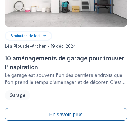
6
minutes de lecture
Léa Plourde-Archer
•
19 déc. 2024
10 aménagements de garage pour trouver
l'inspiration
Le garage est souvent l'un des derniers endroits que
l'on prend le temps d'aménager et de décorer. C'est
d'abord et avant tout un espace qui occupe des
Garage
fonctions utilitaires, même s'il arrive que l'on y installe
aussi un atelier de travail, un espace de jeu ou une
pièce de rangement.&nbsp;
En savoir plus