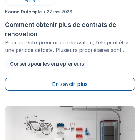
lecture
Karine Dutemple
•
27 mai 2026
Comment obtenir plus de contrats de
rénovation
Pour un entrepreneur en rénovation, l’été peut être
une période délicate. Plusieurs propriétaires sont
absents, les décideurs prennent des vacances, et
Conseils pour les entrepreneurs
certains projets ralentissent avant de reprendre à
l’automne. C’est pourquoi il est important de sécuriser
des projets de rénovation pour l’automne avant le
En savoir plus
début des vacances d’été.