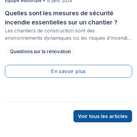
Équipe éditoriale
•
15 janv. 2024
Quelles sont les mesures de sécurité
incendie essentielles sur un chantier ?
Les chantiers de construction sont des
environnements dynamiques où les risques d'incendie
peuvent être particulièrement élevés, en raison de la
Questions sur la rénovation
présence de matériaux inflammables, de machines
lourdes, et d'activités à risque telles que la soudure.
Cet article se propose d'explorer les mesures de
En savoir plus
sécurité incendie essentielles à mettre en place sur un
chantier pour prévenir les risques d'incendie et
assurer la sécurité des travailleurs et des structures
environnantes.&nbsp;
Voir tous les articles