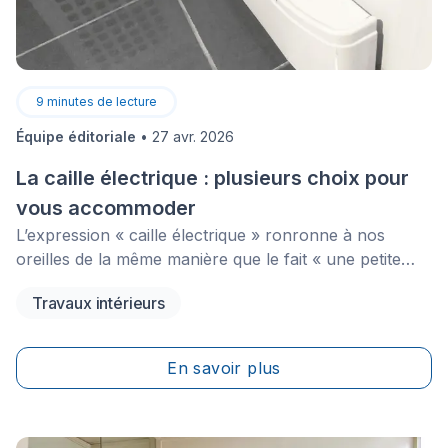
9
minutes de lecture
Équipe éditoriale
•
27 avr. 2026
La caille électrique : plusieurs choix pour
vous accommoder
L’expression « caille électrique » ronronne à nos
oreilles de la même manière que le fait « une petite
laine ». C’est chaud, c’est confortable et c’est
Travaux intérieurs
réconfortant dès que les premiers frissons de l'hiver
se font sentir.
En savoir plus