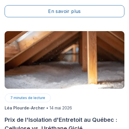
ou à la conception de meubles sur mesure, qui sont
des projets dont les montants peuvent rapidement
En savoir plus
atteindre des sommets.
7
minutes de lecture
Léa Plourde-Archer
•
14 mai 2026
Prix de l'Isolation d'Entretoit au Québec :
Cellulose vs. Uréthane Giclé