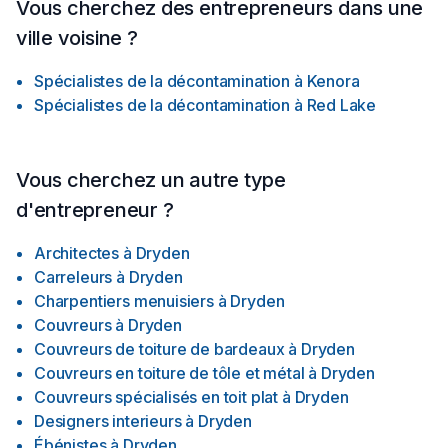
Vous cherchez des entrepreneurs dans une
first consultation to the final inspection, we deliver results that
ville voisine ?
are truly rock solid.Contact us today at (613) 581-9894 or visit
rocksolidrenos.com to book your free estimate!
Spécialistes de la décontamination
à
Kenora
Spécialistes de la décontamination
à
Red Lake
Vous cherchez un autre type
d'entrepreneur ?
Architectes
à
Dryden
Carreleurs
à
Dryden
Charpentiers menuisiers
à
Dryden
Couvreurs
à
Dryden
Couvreurs de toiture de bardeaux
à
Dryden
Couvreurs en toiture de tôle et métal
à
Dryden
Couvreurs spécialisés en toit plat
à
Dryden
Designers interieurs
à
Dryden
Ébénistes
à
Dryden