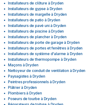
Installateurs de clôture
à
Dryden
Installateurs de gypse
à
Dryden
Installateurs de margelle
à
Dryden
Installateurs de patio
à
Dryden
Installateurs de pavé uni
à
Dryden
Installateurs de piscine
à
Dryden
Installateurs de plancher
à
Dryden
Installateurs de porte de garage
à
Dryden
Installateurs de portes et fenêtres
à
Dryden
Installateurs de système d'alarme
à
Dryden
Installateurs de thermopompe
à
Dryden
Maçons
à
Dryden
Nettoyeur de conduit de ventilation
à
Dryden
Paysagistes
à
Dryden
Peintres professionnels
à
Dryden
Plâtrier
à
Dryden
Plombiers
à
Dryden
Poseurs de tourbe
à
Dryden
Réparateurs de toiture
à
Dryden