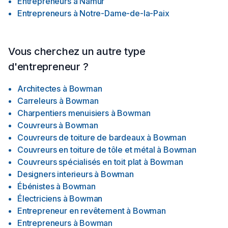
Entrepreneurs
à
Namur
Entrepreneurs
à
Notre-Dame-de-la-Paix
Vous cherchez un autre type
d'entrepreneur ?
Architectes
à
Bowman
Carreleurs
à
Bowman
Charpentiers menuisiers
à
Bowman
Couvreurs
à
Bowman
Couvreurs de toiture de bardeaux
à
Bowman
Couvreurs en toiture de tôle et métal
à
Bowman
Couvreurs spécialisés en toit plat
à
Bowman
Designers interieurs
à
Bowman
Ébénistes
à
Bowman
Électriciens
à
Bowman
Entrepreneur en revêtement
à
Bowman
Entrepreneurs
à
Bowman