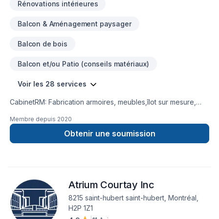
Rénovations intérieures
Balcon & Aménagement paysager
Balcon de bois
Balcon et/ou Patio (conseils matériaux)
Voir les 28 services
CabinetRM: Fabrication armoires, meubles,îlot sur mesure,
pour animaux des petit meubles le tout en bois Armoire de
Membre depuis
2020
cuisine et salle de bain, douche en céramique , installation
moulure , porte , fenêtre , plancher bois franc et autre ,
Obtenir une soumission
céramique, cellier sous escalier, douche vapeur, ect..... tout
projet est un plaisir à faire, dites nous le votre et rien ne nous
arrête.Rénovation sous-sol et toute finition intérieur,
insonorisation, deck, finition de garage, meuble pour garage,
Atrium Courtay Inc
Venez voir notre page FB sous cabinetrm.
8215 saint-hubert saint-hubert, Montréal,
H2P 1Z1