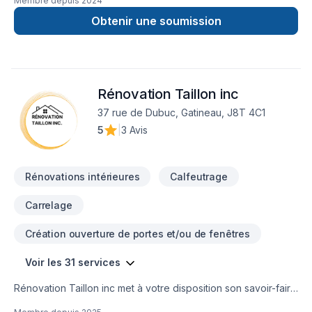
Membre depuis
2024
offerts :Peinture résidentielle – intérieur & extérieur Québec /
OntarioPeinture commerciale/Ontario seulement - intérieur
Obtenir une soumission
&extérieurRemplacement de portes et moulures, moulures de
plafondRemplacement de portes et fenêtresRénovation
générale : Transformez votre espace de vie en un endroit
chaleureux, fonctionnel et à votre image, nous avons les
Rénovation Taillon inc
solutions adaptées à vos besoins.Construction garage,
remise, balcon Finition maison neuve/Ontario seulement
37 rue de Dubuc, Gatineau, J8T 4C1
Pourquoi nous choisir?✅ Expertise et qualité
5
|
3 Avis
professionnelle✅ Respect des délais et de votre budget✅
Service personnalisé adapté à vos besoins
Rénovations intérieures
Calfeutrage
Carrelage
Création ouverture de portes et/ou de fenêtres
Voir les 31 services
Rénovation Taillon inc met à votre disposition son savoir-faire
en Après-sinistre, Calfeutrage, Carrelage, Cuisine,