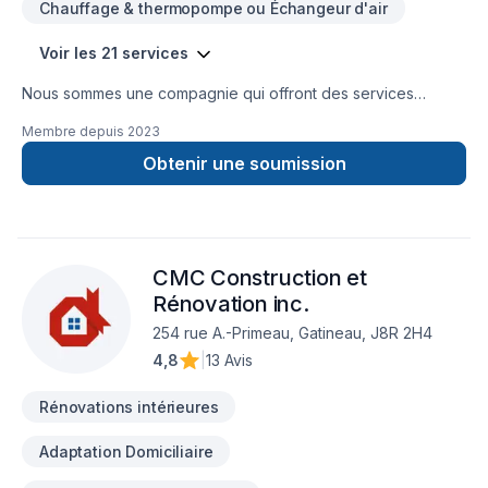
Chauffage & thermopompe ou Échangeur d'air
résultat au dessus de vos attentes! C'est notre but à chaque
projet! Appelez-Nous !!!
Voir les 21 services
Nous sommes une compagnie qui offront des services
d'isolation, décontamination, systèmes d'alarmes, bref, tout le
Membre depuis
2023
comfort pour votre maison.
Obtenir une soumission
CMC Construction et
Rénovation inc.
254 rue A.-Primeau, Gatineau, J8R 2H4
4,8
|
13 Avis
Rénovations intérieures
Adaptation Domiciliaire