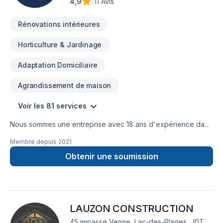
4,9
|
11 Avis
Rénovations intérieures
Horticulture & Jardinage
Adaptation Domiciliaire
Agrandissement de maison
Voir les 81 services
Nous sommes une entreprise avec 18 ans d'expérience dans
la gestion de chantiers de construction. Nous sommes
Membre depuis
2021
spécialisés dans le domaine de la rénovation et de la
construction, ainsi que dans divers types de travaux de
Obtenir une soumission
réparation et de modification dans les secteurs résidentiel,
commercial et patrimonial.
LAUZON CONSTRUCTION
45 impasse Venne, Lac-des-Plages, J0T