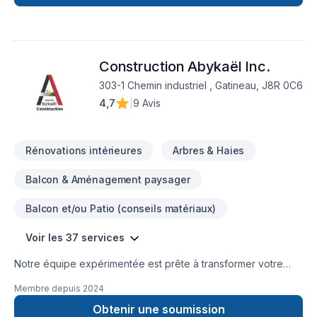
Construction Abykaël Inc.
303-1 Chemin industriel , Gatineau, J8R 0C6
4,7
|
9 Avis
Rénovations intérieures
Arbres & Haies
Balcon & Aménagement paysager
Balcon et/ou Patio (conseils matériaux)
Voir les 37 services
Notre équipe expérimentée est prête à transformer votre
projet en réalité. Obtenez une soumission gratuite en nous
Membre depuis
2024
contactant dès aujourd’hui. Nous sommes fiers d’offrir des
services de haute qualité, utilisant les meilleurs matériaux et
Obtenir une soumission