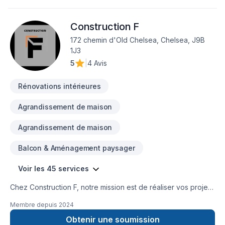
Garage, Gouttières, Gypse, Horticulture, Insonorisation,
Irrigation, Isolation, Isolation entre-toît, Isolation mur, Isolation
Construction F
sous-sol, Levage de maison, Margelle, Meubles, Muret, Patio,
Pavé uni, Paysagement, Peinture, Peinture extérieur,
172 chemin d'Old Chelsea, Chelsea, J9B
Plancher, Porte de garage, Portes et fenêtres, Puit de
1J3
lumière, Rénovation générale, Revêtement extérieur, Salle de
5
|
4 Avis
bain, Soudeur, Sous-sol, Tapis, Teinture de plancher, Tirage
de joint, Toiture, Tourbe, Transport
Rénovations intérieures
Agrandissement de maison
Agrandissement de maison
Balcon & Aménagement paysager
Voir les 45 services
Chez Construction F, notre mission est de réaliser vos projets
de rénovation, de réparation et de construction de façon
Membre depuis
2024
durable selon vos besoins et vos aspirations.
Obtenir une soumission