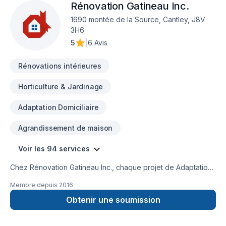
Rénovation Gatineau Inc.
1690 montée de la Source, Cantley, J8V
3H6
5
|
6 Avis
Rénovations intérieures
Horticulture & Jardinage
Adaptation Domiciliaire
Agrandissement de maison
Voir les 94 services
Chez Rénovation Gatineau Inc., chaque projet de Adaptation
dom., Agrandissement, Après-sinistre, Arbres et haies,
Membre depuis
2016
Armoires, Balcon, Balcon de bois, Béton, Calfeutrage,
Carrelage, Charpentier, Clôture, Coffrage, Crépis, Cuisine,
Obtenir une soumission
Démolition, Drain français, Émondage, Escalier et rampe,
Excavation, Fissures, Fondation, Fondations, Foyer et poêle,