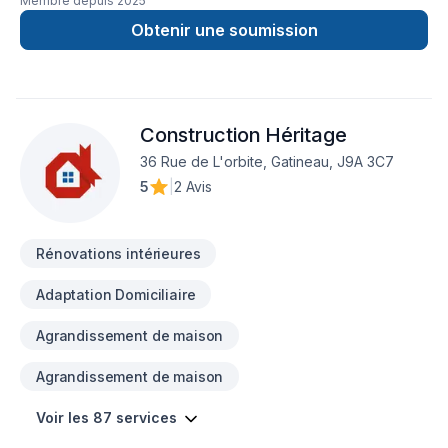
Membre depuis
2025
Démolition, Garage, Gypse, Isolation mur, Isolation sous-sol,
Peinture, Plancher, Rénovation générale, Salle de bain, Sous-
Obtenir une soumission
sol, Tirage de joint pour embellir vos espaces à Outaouais.
Notre équipe expérimentée vous accompagne à chaque
étape, avec des conseils sur mesure et un service clé en
main irréprochable. Transformons ensemble vos idées en
Construction Héritage
réalité. Contactez-nous dès maintenant.
36 Rue de L'orbite, Gatineau, J9A 3C7
5
|
2 Avis
Rénovations intérieures
Adaptation Domiciliaire
Agrandissement de maison
Agrandissement de maison
Voir les 87 services