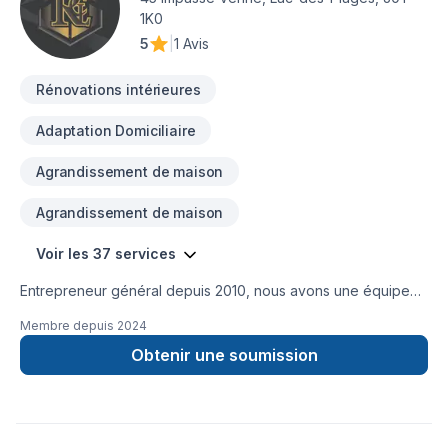
1K0
5
|
1 Avis
Rénovations intérieures
Adaptation Domiciliaire
Agrandissement de maison
Agrandissement de maison
Voir les 37 services
Entrepreneur général depuis 2010, nous avons une équipe
minutieuse pour tout sortent de travaux. Construction neuve,
Membre depuis
2024
agrandissement, rénovation de tous genres, toiture, peinture,
revêtement extérieur etc.
Obtenir une soumission