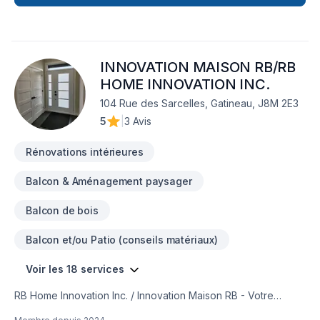
techniques, pour garantir votre satisfaction. Profitez de notre
expertise et de notre engagement envers l’excellence.
Faites le premier pas vers l’amélioration de votre
maison.Nous sommes impatients de travailler avec vous
INNOVATION MAISON RB/RB
!Google ⭐️⭐️⭐️⭐️⭐️ (63) reviews
HOME INNOVATION INC.
104 Rue des Sarcelles, Gatineau, J8M 2E3
5
|
3 Avis
Rénovations intérieures
Balcon & Aménagement paysager
Balcon de bois
Balcon et/ou Patio (conseils matériaux)
Voir les 18 services
RB Home Innovation Inc. / Innovation Maison RB - Votre
expert en peinture intérieur, extérieur et rénovation!Services