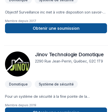
Objectif Surveillance inc met à votre disposition son savoir-
faire en Domotique, Système de sécurité pour embellir vos
Membre depuis
2017
espaces à Abitibi-Témiscamingue,Capitale-Nationale,Centre
du Québec,Chaudière-Appalaches,Eastern
Obtenir une soumission
Ontario,Estrie,Lanaudière,Laurentides,Laval,Mauricie,Montérégie
Notre équipe expérimentée vous accompagne à chaque
étape, avec des conseils sur mesure et un service clé en
main irréprochable. Transformons ensemble vos idées en
Jinov Technologie Domotique
réalité. Contactez-nous dès maintenant.
2290 Rue Jean-Perrin, Québec, G2C 1T9
Domotique
Système de sécurité
Pour un système de sécurité à la fine pointe de la
technologie! Gérez votre maison avec votre téléphone
Membre depuis
2019
intelligent! La technologie est à votre portée! Pour un service