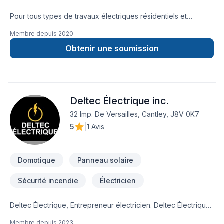
Pour tous types de travaux électriques résidentiels et
commercials. Estimation gratuite. Membre de la corporation
Membre depuis
2020
des maîtres électriciens du Québec. Borne de recharge
level2 pour voiture électrique.Air climatiséÉclairage
Obtenir une soumission
DELChangement de panneau électrique Service
d'entréeGénératriceRaccordement SPA et
PiscineConstruction neuveSmart
home RénovationsChauffage Etc..... Pour tous vos travaux
Deltec Électrique inc.
électriques, pensez VOLTMAX.Visiter notre site internet ici au
www.voltmax.ca
32 Imp. De Versailles, Cantley, J8V 0K7
5
|
1 Avis
Domotique
Panneau solaire
Sécurité incendie
Électricien
Deltec Électrique, Entrepreneur électricien. Deltec Électrique
est une entreprise dynamique qui offre tous types de travaux
Membre depuis
2023