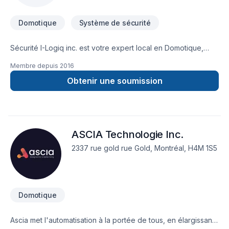
Domotique
Système de sécurité
Sécurité I-Logiq inc. est votre expert local en Domotique,
Système de sécurité dans les secteurs de Capitale-
Membre depuis
2016
Nationale,Centre du Québec,Chaudière-Appalaches,Eastern
Ontario,Estrie,Lanaudière,Laurentides,Laval,Mauricie,Montérégie
Obtenir une soumission
combinant expérience, innovation et rigueur. Grâce à notre
approche centrée sur le client, nous proposons des solutions
adaptées à vos besoins spécifiques et à votre budget.
Confiez votre projet à une équipe qui a à cœur votre
ASCIA Technologie Inc.
satisfaction. Notre engagement est simple : offrir un service
d'exception, centré sur vos besoins et vos aspirations.
2337 rue gold rue Gold, Montréal, H4M 1S5
Domotique
Ascia met l'automatisation à la portée de tous, en élargissant