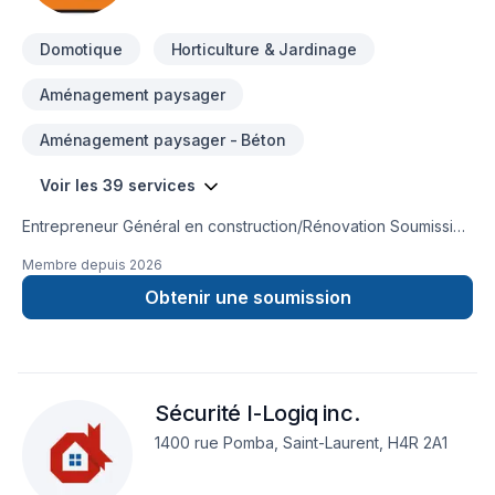
professionnalisme, le respect des normes en vigueur et une
approche axée sur la qualité du travail, la sécurité et la
Domotique
Horticulture & Jardinage
satisfaction du client. Chaque projet est réalisé avec rigueur,
transparence et souci du détail, du premier contact jusqu’à la
Aménagement paysager
mise en service finale.
Aménagement paysager - Béton
Voir les 39 services
Entrepreneur Général en construction/Rénovation Soumission
gratuite8196652652nickbd1@hotmail.com
Membre depuis
2026
Obtenir une soumission
Sécurité I-Logiq inc.
1400 rue Pomba, Saint-Laurent, H4R 2A1