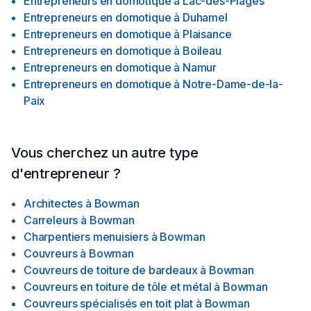
Entrepreneurs en domotique
à
Lac-des-Plages
Entrepreneurs en domotique
à
Duhamel
Entrepreneurs en domotique
à
Plaisance
Entrepreneurs en domotique
à
Boileau
Entrepreneurs en domotique
à
Namur
Entrepreneurs en domotique
à
Notre-Dame-de-la-
Paix
Vous cherchez un autre type
d'entrepreneur ?
Architectes
à
Bowman
Carreleurs
à
Bowman
Charpentiers menuisiers
à
Bowman
Couvreurs
à
Bowman
Couvreurs de toiture de bardeaux
à
Bowman
Couvreurs en toiture de tôle et métal
à
Bowman
Couvreurs spécialisés en toit plat
à
Bowman