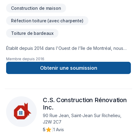
Construction de maison
Réfection toiture (avec charpente)
Toiture de bardeaux
Établit depuis 2014 dans l'Ouest de l'île de Montréal, nous
effectuons tout genre de travaux de rénovation incluant la
Membre depuis
2016
réfection de votre toiture. Contactez moi pour une
soumission gratuite pour la réfection de votre toiture en
Obtenir une soumission
bardeaux d'asphalte !!!
C.S. Construction Rénovation
Inc.
90 Rue Jean, Saint-Jean Sur Richelieu,
J2W 2C7
5
|
1 Avis