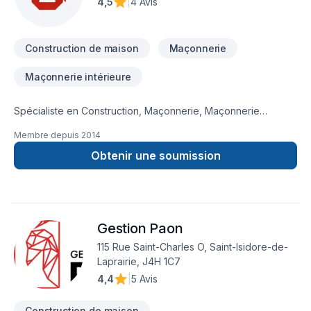
4,5
|
4 Avis
Construction de maison
Maçonnerie
Maçonnerie intérieure
Spécialiste en Construction, Maçonnerie, Maçonnerie
BriquExpert Inc vous invite à visiter http://www.brique-
Membre depuis
2014
expert.com/ pour découvrir ses réalisations. Nous proposons
des solutions adaptées à vos besoins dans les régions de
Obtenir une soumission
Eastern
Ontario,Lanaudière,Laurentides,Laval,Montérégie,Montréal.
Demandez une soumission dès aujourd'hui! Notre équipe
expérimentée est prête à vous accompagner à chaque
Gestion Paon
étape de votre projet.
115 Rue Saint-Charles O, Saint-Isidore-de-
Laprairie, J4H 1C7
4,4
|
5 Avis
Construction de maison