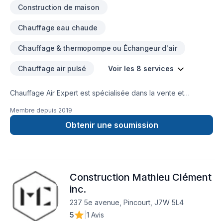
Construction de maison
Chauffage eau chaude
Chauffage & thermopompe ou Échangeur d'air
Chauffage air pulsé
Voir les 8 services
Chauffage Air Expert est spécialisée dans la vente et
l’installation de climatisations, de thermopompes et de
Membre depuis
2019
systèmes de chauffage résidentiels et commerciales. Nous
sommes l'un des plus importants concessionnaire Carrier
Obtenir une soumission
dans l'Ouest de Montreal.
Construction Mathieu Clément
inc.
237 5e avenue, Pincourt, J7W 5L4
5
|
1 Avis