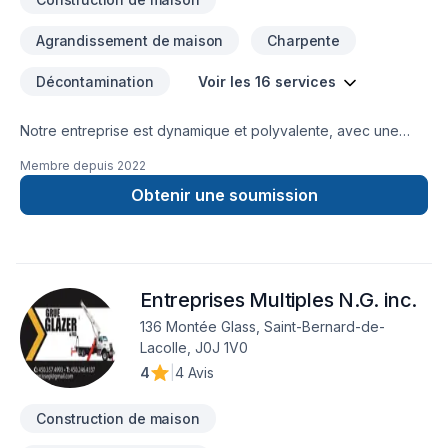
Agrandissement de maison
Charpente
Décontamination
Voir les 16 services
Notre entreprise est dynamique et polyvalente, avec une
expertise diversifiée dans le domaine de la
Membre depuis
2022
construction.Grâce à nos formations spécialisées en
menuiserie, en ingénierie et en gestion de projet, nous
Obtenir une soumission
possédons une compréhension approfondie de l’ensemble
des travaux de construction. Cette combinaison de savoir-
faire technique et de rigueur en gestion nous permet d’offrir
un encadrement digne des plus grandes firmes
Entreprises Multiples N.G. inc.
d’entrepreneurs généraux.
136 Montée Glass, Saint-Bernard-de-
Lacolle, J0J 1V0
4
|
4 Avis
Construction de maison