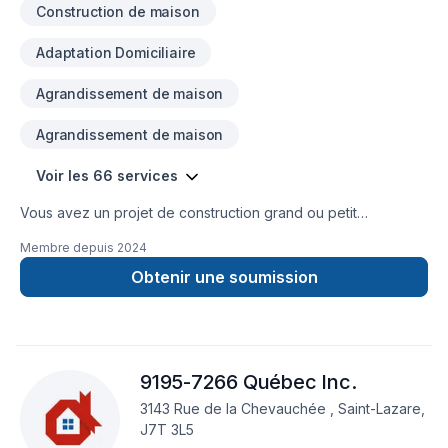
Construction de maison
as well thx
Adaptation Domiciliaire
Agrandissement de maison
Agrandissement de maison
Voir les 66 services
Vous avez un projet de construction grand ou petit
envergure, arretez de chercher ! En affaire depuis 1986
Membre depuis
2024
Entreprise familliale Expertise élevé dans la gestion de
projets Qualifications supérieurs Respect des délais Pas de
Obtenir une soumission
mauvaise surprise sur le coût des projets , transparence sur
les budgets Notre expertise seras un atout pour vous ! La
satisfaction de nos clients reste toujours notre prioriété.
9195-7266 Québec Inc.
3143 Rue de la Chevauchée , Saint-Lazare,
J7T 3L5