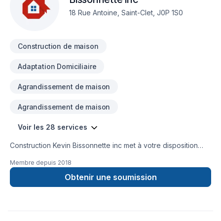
18 Rue Antoine, Saint-Clet, J0P 1S0
Construction de maison
Adaptation Domiciliaire
Agrandissement de maison
Agrandissement de maison
Voir les 28 services
Construction Kevin Bissonnette inc met à votre disposition
son savoir-faire en Adaptation dom., Agrandissement, Après-
Membre depuis
2018
sinistre, Commercial, Construction, Cuisine, Garage,
Rénovation générale, Salle de bain, Sous-sol pour embellir
Obtenir une soumission
vos espaces à Eastern Ontario,Montérégie,Montréal. Nous
privilégions la transparence, l'écoute et l'efficacité pour bâtir
des relations de confiance avec nos clients. Confiez votre
projet à une équipe qui a à cœur votre satisfaction. Notre