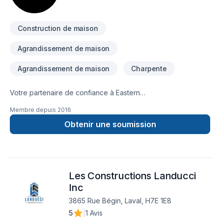
Construction de maison
Agrandissement de maison
Agrandissement de maison
Charpente
Votre partenaire de confiance à Eastern
Ontario,Lanaudière,Laurentides,Laval,Montérégie,Montréal :
Membre depuis
2016
Gestion Or-Concept inc., spécialiste de Agrandissement,
Charpentier, Construction, prêt à concrétiser vos projets les
Obtenir une soumission
plus ambitieux. Notre équipe expérimentée vous
accompagne à chaque étape, avec des conseils sur mesure
et un service clé en main irréprochable. Parlons de votre
projet aujourd'hui et voyons comment nous pouvons vous
Les Constructions Landucci
aider. Notre engagement est simple : offrir un service
d'exception, centré sur vos besoins et vos aspirations.
Inc
3865 Rue Bégin, Laval, H7E 1E8
5
|
1 Avis