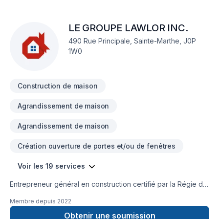
Garage, Gypse, Insonorisation, Isolation, Isolation entre-toît,
Isolation mur, Isolation sous-sol, Levage de maison, Margelle,
LE GROUPE LAWLOR INC.
Meubles, Patio, Peinture, Plancher, Portes et fenêtres, Puit de
lumière, Rénovation générale, Revêtement extérieur, Salle de
490 Rue Principale, Sainte-Marthe, J0P
bain, Soudeur, Sous-sol, Tapis, Tirage de joint, Toiture pour
1W0
embellir vos espaces à Eastern
Ontario,Laurentides,Montérégie,Montréal. Notre mission :
concrétiser vos projets tout en respectant
Construction de maison
Agrandissement de maison
Agrandissement de maison
Création ouverture de portes et/ou de fenêtres
Voir les 19 services
Entrepreneur général en construction certifié par la Régie du
bâtiment du Québec (RBQ) et membre de l'Association
Membre depuis
2022
provinciale des constructeurs d'habitations du Québec
(APCHQ); notre service est d'offrir avec un seul intervenant
Obtenir une soumission