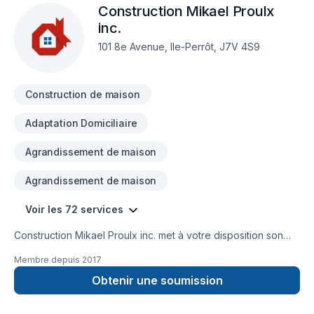
Construction Mikael Proulx
engagement est simple : offrir un service d'exception, centré
sur vos besoins et vos aspirations.
inc.
101 8e Avenue, Ile-Perrôt, J7V 4S9
Construction de maison
Adaptation Domiciliaire
Agrandissement de maison
Agrandissement de maison
Voir les 72 services
Construction Mikael Proulx inc. met à votre disposition son
savoir-faire en Adaptation dom., Agrandissement, Après-
Membre depuis
2017
sinistre, Armoires, Balcon, Balcon de bois, Calfeutrage,
Carrelage, Charpentier, Coffrage, Commercial, Construction,
Obtenir une soumission
Cuisine, Décontamination, Démolition, Drain français, Escalier
et rampe, Excavation, Fondation, Fondations, Foyer et poêle,