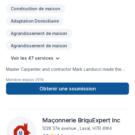
Construction de maison
Adaptation Domiciliaire
Agrandissement de maison
Agrandissement de maison
Voir les 47 services
Master Carpenter and contractor Mark Landucci made the
decision to start his own construction company in 2014. His
Membre depuis
2019
promise to himself was that the foundation of his company
would be built on quality work and building a great
Obtenir une soumission
relationship with his clients always at the best price possible.
His passion for his work allowed him to do so and build a
team of professionals as passionate and qualified as he is.
Landucci construction has always exceded clients
Maçonnerie BriquExpert Inc
expectations and will continue to do so moving forward.
1228 37e avenue , Laval, H7R 4W4