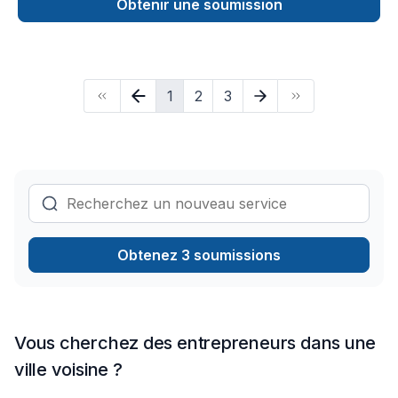
Rénovation générale, Salle de bain, Sous-sol pour embellir
Obtenir une soumission
vos espaces à Eastern Ontario,Montérégie,Montréal. Nous
privilégions la transparence, l'écoute et l'efficacité pour bâtir
des relations de confiance avec nos clients. Confiez votre
projet à une équipe qui a à cœur votre satisfaction. Notre
1
2
3
engagement est simple : offrir un service d'exception, centré
sur vos besoins et vos aspirations.
Obtenez 3 soumissions
Vous cherchez des entrepreneurs dans une
ville voisine ?