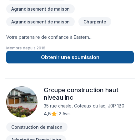
Agrandissement de maison
Agrandissement de maison
Charpente
Votre partenaire de confiance à Eastern
Ontario,Lanaudière,Laurentides,Laval,Montérégie,Montréal :
Membre depuis
2016
Gestion Or-Concept inc., spécialiste de Agrandissement,
Charpentier, Construction, prêt à concrétiser vos projets les
Obtenir une soumission
plus ambitieux. Notre équipe expérimentée vous
accompagne à chaque étape, avec des conseils sur mesure
et un service clé en main irréprochable. Parlons de votre
projet aujourd'hui et voyons comment nous pouvons vous
Groupe construction haut
aider. Notre engagement est simple : offrir un service
d'exception, centré sur vos besoins et vos aspirations.
niveau inc
35 rue chasle, Coteaux du lac, J0P 1B0
4,5
|
2 Avis
Construction de maison
Adaptation Domiciliaire