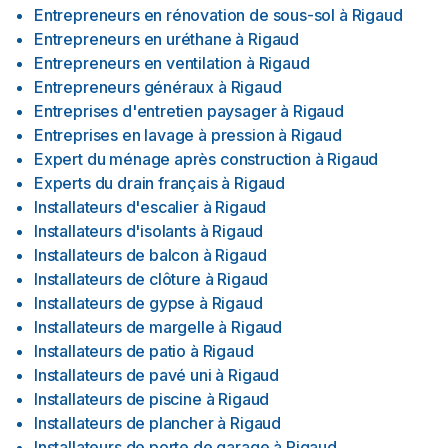
Entrepreneurs en rénovation de sous-sol
à
Rigaud
Entrepreneurs en uréthane
à
Rigaud
Entrepreneurs en ventilation
à
Rigaud
Entrepreneurs généraux
à
Rigaud
Entreprises d'entretien paysager
à
Rigaud
Entreprises en lavage à pression
à
Rigaud
Expert du ménage après construction
à
Rigaud
Experts du drain français
à
Rigaud
Installateurs d'escalier
à
Rigaud
Installateurs d'isolants
à
Rigaud
Installateurs de balcon
à
Rigaud
Installateurs de clôture
à
Rigaud
Installateurs de gypse
à
Rigaud
Installateurs de margelle
à
Rigaud
Installateurs de patio
à
Rigaud
Installateurs de pavé uni
à
Rigaud
Installateurs de piscine
à
Rigaud
Installateurs de plancher
à
Rigaud
Installateurs de porte de garage
à
Rigaud