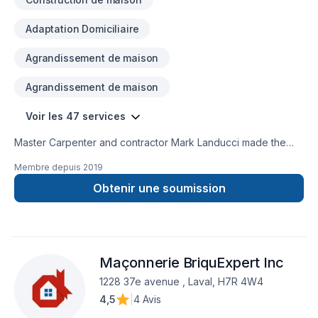
Adaptation Domiciliaire
Agrandissement de maison
Agrandissement de maison
Voir les 47 services
Master Carpenter and contractor Mark Landucci made the
decision to start his own construction company in 2014. His
Membre depuis
2019
promise to himself was that the foundation of his company
would be built on quality work and building a great
Obtenir une soumission
relationship with his clients always at the best price possible.
His passion for his work allowed him to do so and build a
team of professionals as passionate and qualified as he is.
Landucci construction has always exceded clients
Maçonnerie BriquExpert Inc
expectations and will continue to do so moving forward.
1228 37e avenue , Laval, H7R 4W4
4,5
|
4 Avis