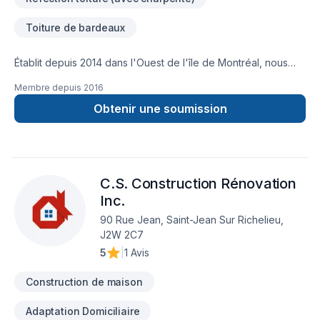
Toiture de bardeaux
Établit depuis 2014 dans l'Ouest de l'île de Montréal, nous
effectuons tout genre de travaux de rénovation incluant la
Membre depuis
2016
réfection de votre toiture. Contactez moi pour une
soumission gratuite pour la réfection de votre toiture en
Obtenir une soumission
bardeaux d'asphalte !!!
C.S. Construction Rénovation
Inc.
90 Rue Jean, Saint-Jean Sur Richelieu,
J2W 2C7
5
|
1 Avis
Construction de maison
Adaptation Domiciliaire