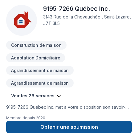
9195-7266 Québec Inc.
3143 Rue de la Chevauchée , Saint-Lazare,
J7T 3L5
Construction de maison
Adaptation Domiciliaire
Agrandissement de maison
Agrandissement de maison
Voir les 26 services
9195-7266 Québec Inc. met à votre disposition son savoir-
faire en Adaptation dom., Agrandissement, Après-sinistre,
Membre depuis
2020
Carrelage, Commercial, Construction, Cuisine, Excavation
intérieur, Garage, Rénovation générale, Salle de bain, Sous-
Obtenir une soumission
sol pour embellir vos espaces à Montérégie,Montréal. Grâce