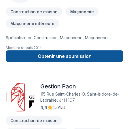
Construction de maison
Maçonnerie
Maçonnerie intérieure
Spécialiste en Construction, Maçonnerie, Maçonnerie
BriquExpert Inc vous invite à visiter http://www.brique-
Membre depuis
2014
expert.com/ pour découvrir ses réalisations. Nous proposons
des solutions adaptées à vos besoins dans les régions de
Obtenir une soumission
Eastern
Ontario,Lanaudière,Laurentides,Laval,Montérégie,Montréal.
Demandez une soumission dès aujourd'hui! Notre équipe
expérimentée est prête à vous accompagner à chaque
Gestion Paon
étape de votre projet.
115 Rue Saint-Charles O, Saint-Isidore-de-
Laprairie, J4H 1C7
4,4
|
5 Avis
Construction de maison