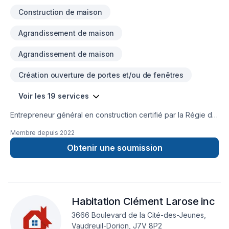
concrétiser vos projets tout en respectant
Construction de maison
Agrandissement de maison
Agrandissement de maison
Création ouverture de portes et/ou de fenêtres
Voir les 19 services
Entrepreneur général en construction certifié par la Régie du
bâtiment du Québec (RBQ) et membre de l'Association
Membre depuis
2022
provinciale des constructeurs d'habitations du Québec
(APCHQ); notre service est d'offrir avec un seul intervenant
Obtenir une soumission
la planification et la réalisation de vos projets personnalisés.
Le Groupe Lawlor est là pour vous aider à réaliser votre rêve!
Habitation Clément Larose inc
3666 Boulevard de la Cité-des-Jeunes,
Vaudreuil-Dorion, J7V 8P2