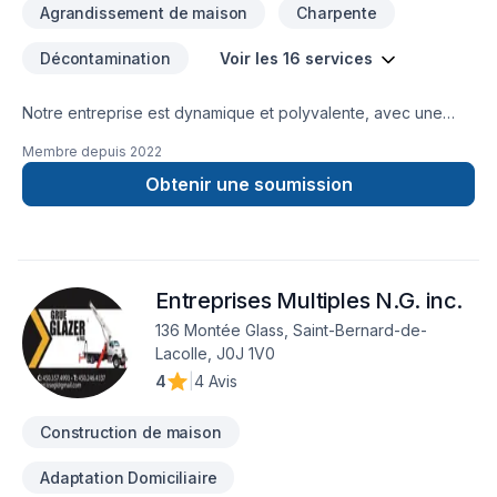
Agrandissement de maison
Charpente
Décontamination
Voir les 16 services
Notre entreprise est dynamique et polyvalente, avec une
expertise diversifiée dans le domaine de la
Membre depuis
2022
construction.Grâce à nos formations spécialisées en
menuiserie, en ingénierie et en gestion de projet, nous
Obtenir une soumission
possédons une compréhension approfondie de l’ensemble
des travaux de construction. Cette combinaison de savoir-
faire technique et de rigueur en gestion nous permet d’offrir
un encadrement digne des plus grandes firmes
Entreprises Multiples N.G. inc.
d’entrepreneurs généraux.
136 Montée Glass, Saint-Bernard-de-
Lacolle, J0J 1V0
4
|
4 Avis
Construction de maison
Adaptation Domiciliaire