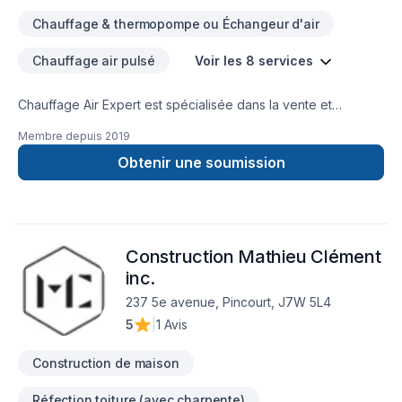
Chauffage & thermopompe ou Échangeur d'air
Chauffage air pulsé
Voir les 8 services
Chauffage Air Expert est spécialisée dans la vente et
l’installation de climatisations, de thermopompes et de
Membre depuis
2019
systèmes de chauffage résidentiels et commerciales. Nous
sommes l'un des plus importants concessionnaire Carrier
Obtenir une soumission
dans l'Ouest de Montreal.
Construction Mathieu Clément
inc.
237 5e avenue, Pincourt, J7W 5L4
5
|
1 Avis
Construction de maison
Réfection toiture (avec charpente)