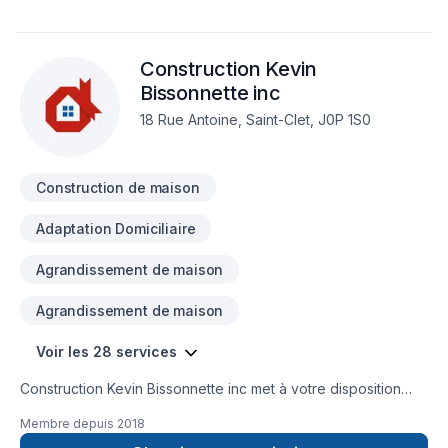
à notre approche centrée sur le client, nous proposons des
solutions adaptées à vos besoins spécifiques et à votre
budget. Confiez votre projet à une équipe qui a à cœur votre
Construction Kevin
satisfaction. Notre engagement est simple : offrir un service
d'exception, centré sur vos besoins et vos aspirations.
Bissonnette inc
18 Rue Antoine, Saint-Clet, J0P 1S0
Construction de maison
Adaptation Domiciliaire
Agrandissement de maison
Agrandissement de maison
Voir les 28 services
Construction Kevin Bissonnette inc met à votre disposition
son savoir-faire en Adaptation dom., Agrandissement, Après-
Membre depuis
2018
sinistre, Commercial, Construction, Cuisine, Garage,