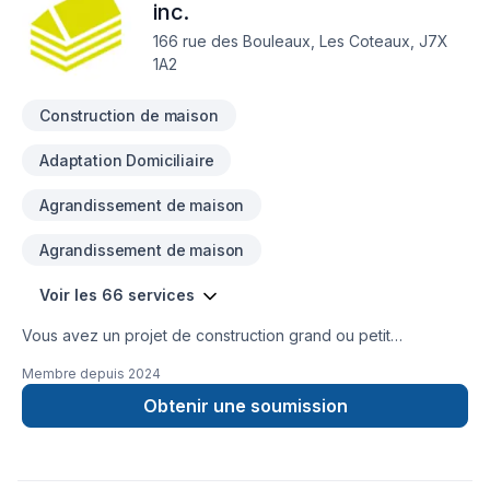
inc.
166 rue des Bouleaux, Les Coteaux, J7X
1A2
Construction de maison
Adaptation Domiciliaire
Agrandissement de maison
Agrandissement de maison
Voir les 66 services
Vous avez un projet de construction grand ou petit
envergure, arretez de chercher ! En affaire depuis 1986
Membre depuis
2024
Entreprise familliale Expertise élevé dans la gestion de
projets Qualifications supérieurs Respect des délais Pas de
Obtenir une soumission
mauvaise surprise sur le coût des projets , transparence sur
les budgets Notre expertise seras un atout pour vous ! La
satisfaction de nos clients reste toujours notre prioriété.