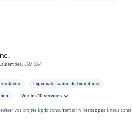
nc.
-Laurentides, J5M 0A4
 fondation
Impermabilisation de fondations
ation
Voir les 10 services
éaliser vos projets à prix concurrentiel ! N'hésitez pas à nous conta
une soumission. Au plaisir de faire équipe avec vous.