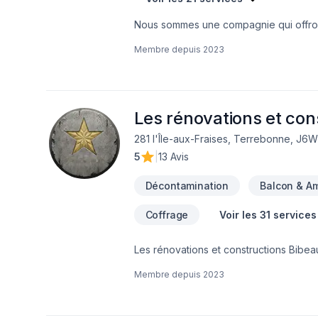
Nous sommes une compagnie qui offront 
pour votre maison.
Membre depuis
2023
Les rénovations et con
281 l'Île-aux-Fraises, Terrebonne, J6
5
|
13 Avis
Décontamination
Balcon & A
Coffrage
Voir les 31 services
Les rénovations et constructions Bibeau
Drain français, Entretien commercial, E
Membre depuis
2023
Salle de bain, Sous-sol dans les sect
combinant expérience, innovation et rigu
de confiance avec nos clients. Transf