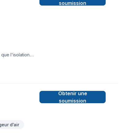
soumission
ue l'isolation.
udière mais aussi,
de l'autre. Les
liers. Nous nous
 nous pour le
Obtenir une
soumission
eur d'air