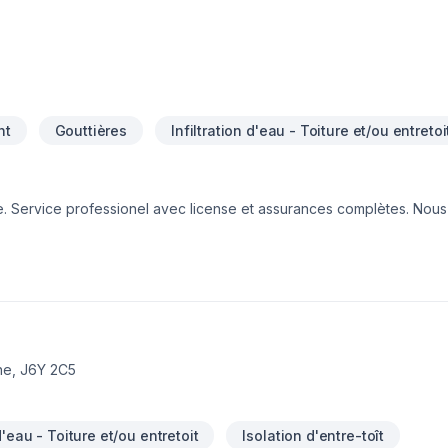
nt
Gouttières
Infiltration d'eau - Toiture et/ou entretoi
re. Service professionel avec license et assurances complètes. Nou
. Nous offrons 10ans de garranties complète et 25 ans sur le barde
on!www.toitures2m.com www.facebook.com/toitures2m email: toi
ne, J6Y 2C5
 d'eau - Toiture et/ou entretoit
Isolation d'entre-toît