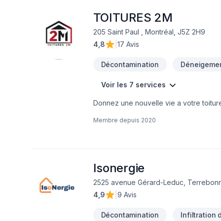
TOITURES 2M
205 Saint Paul , Montréal, J5Z 2H9
4,8
|
17 Avis
Décontamination
Déneigeme
Voir les 7 services
Donnez une nouvelle vie a votre toitu
nombreux références et projets en main
Membre depuis
2020
art, une passion... Notre professi
Isonergie
2525 avenue Gérard-Leduc, Terrebon
4,9
|
9 Avis
Décontamination
Infiltration