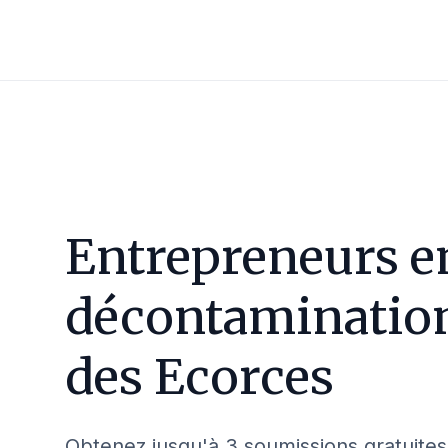
Entrepreneurs e
décontaminatio
des Ecorces
Obtenez jusqu'à 3 soumissions gratuites