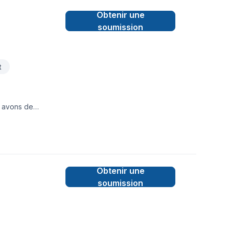
Obtenir une
soumission
t
s avons de
aux.Un métier, un
tures2m@gmail.com
Obtenir une
soumission