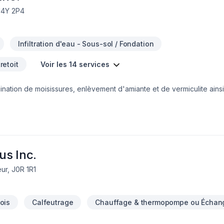
J4Y 2P4
Infiltration d'eau - Sous-sol / Fondation
retoit
Voir les 14 services
tion de moisissures, enlèvement d'amiante et de vermiculite ainsi q
régie, Estrie, Centre du Québec, Grand Montréal, Rive-Nord et Lana
i éloignées que l'Abitibi et le bas du fleuve d'un côté et Gatineau 
 une partie importante de notre clientèle, incluant les agents immobi
ur place vos projets de travaux. N'hésitez pas à communiquer avec
us Inc.
ur, J0R 1R1
ois
Calfeutrage
Chauffage & thermopompe ou Échang