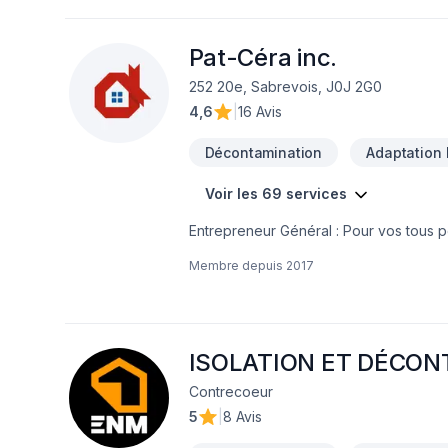
Pat-Céra inc.
252 20e, Sabrevois, J0J 2G0
4,6
|
16 Avis
Décontamination
Adaptation 
Voir les 69 services
Entrepreneur Général : Pour vos tous p
réalisez vos travaux tout en restant à 
Membre depuis
2017
ISOLATION ET DÉCO
Contrecoeur
5
|
8 Avis