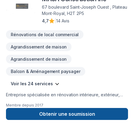
67 boulevard Saint-Joseph Ouest , Plateau
Mont-Royal, H2T 2P5
4,7
|
14 Avis
Rénovations de local commercial
Agrandissement de maison
Agrandissement de maison
Balcon & Aménagement paysager
Voir les 24 services
Entreprise spécialisée en rénovation intérieure, extérieur,
extension de maison, balcon , finition de sous-sol, salle de
Membre depuis
2017
bain,cuisine,portes et fenêtres,murs porteurs , structure
charpente,
Obtenir une soumission