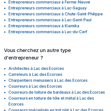
Entrepreneurs commerciaux
à
Ferme-Neuve
Entrepreneurs commerciaux
à
Lac-Saguay
Entrepreneurs commerciaux
à
Chute-Saint-Philippe
Entrepreneurs commerciaux
à
Lac-Saint-Paul
Entrepreneurs commerciaux
à
Kiamika
Entrepreneurs commerciaux
à
Lac-du-Cerf
Vous cherchez un autre type
d'entrepreneur ?
Architectes
à
Lac des Ecorces
Carreleurs
à
Lac des Ecorces
Charpentiers menuisiers
à
Lac des Ecorces
Couvreurs
à
Lac des Ecorces
Couvreurs de toiture de bardeaux
à
Lac des Ecorces
Couvreurs en toiture de tôle et métal
à
Lac des
Ecorces
Couvreurs spécialisés en toit plat
à
Lac des Ecorces