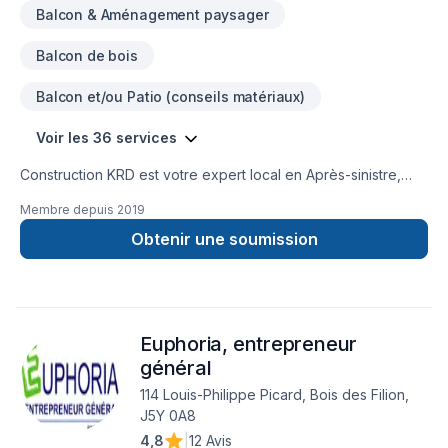
Balcon & Aménagement paysager
Balcon de bois
Balcon et/ou Patio (conseils matériaux)
Voir les 36 services
Construction KRD est votre expert local en Après-sinistre,
Balcon de bois, Carrelage, Charpentier, Commercial, Cuisine,
Membre depuis
2019
Garage, Gouttières, Gypse, Insonorisation, Isolation mur,
Patio, Plancher, Rénovation générale, Revêtement extérieur,
Obtenir une soumission
Salle de bain, Sous-sol dans les secteurs de
Lanaudière,Laurentides,Laval, combinant expérience,
innovation et rigueur. Notre équipe expérimentée vous
accompagne à chaque étape, avec des conseils sur mesure
Euphoria, entrepreneur
et un service clé en main irréprochable. Confiez votre projet
à une équipe qui a à cœur votre satisfaction.
général
114 Louis-Philippe Picard, Bois des Filion,
J5Y 0A8
4,8
|
12 Avis