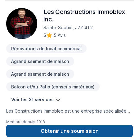
Les Constructions Immoblex
inc.
Sainte-Sophie, J7Z 4T2
5
|
5 Avis
Rénovations de local commercial
Agrandissement de maison
Agrandissement de maison
Balcon et/ou Patio (conseils matériaux)
Voir les 31 services
Les Constructions Immoblex est une entreprise spécialisée
dans le domaine de la construction, offrant une gamme
Membre depuis
2018
complète de services pour les projets d'agrandissement, de
coffrage isolant et de constructions neuves et commerciales.
Obtenir une soumission
Forte d'une expertise solide et d'un engagement envers