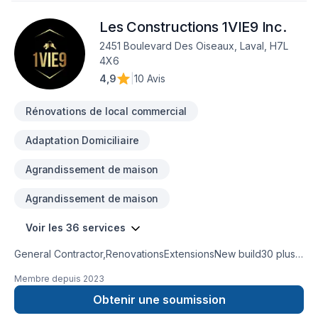
Les Constructions 1VIE9 Inc.
2451 Boulevard Des Oiseaux, Laval, H7L
4X6
4,9
|
10 Avis
Rénovations de local commercial
Adaptation Domiciliaire
Agrandissement de maison
Agrandissement de maison
Voir les 36 services
General Contractor,RenovationsExtensionsNew build30 plus
years experienceKitchen and bathroom
Membre depuis
2023
remodeling basement remodel
Obtenir une soumission