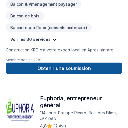
Balcon & Aménagement paysager
Balcon de bois
Balcon et/ou Patio (conseils matériaux)
Voir les 36 services
Construction KRD est votre expert local en Après-sinistre,
Balcon de bois, Carrelage, Charpentier, Commercial, Cuisine,
Membre depuis
2019
Garage, Gouttières, Gypse, Insonorisation, Isolation mur,
Patio, Plancher, Rénovation générale, Revêtement extérieur,
Obtenir une soumission
Salle de bain, Sous-sol dans les secteurs de
Lanaudière,Laurentides,Laval, combinant expérience,
innovation et rigueur. Notre équipe expérimentée vous
accompagne à chaque étape, avec des conseils sur mesure
Euphoria, entrepreneur
et un service clé en main irréprochable. Confiez votre projet
à une équipe qui a à cœur votre satisfaction.
général
114 Louis-Philippe Picard, Bois des Filion,
J5Y 0A8
4,8
|
12 Avis