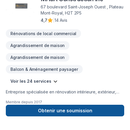
67 boulevard Saint-Joseph Ouest , Plateau
Mont-Royal, H2T 2P5
4,7
|
14 Avis
Rénovations de local commercial
Agrandissement de maison
Agrandissement de maison
Balcon & Aménagement paysager
Voir les 24 services
Entreprise spécialisée en rénovation intérieure, extérieur,
extension de maison, balcon , finition de sous-sol, salle de
Membre depuis
2017
bain,cuisine,portes et fenêtres,murs porteurs , structure
charpente,
Obtenir une soumission