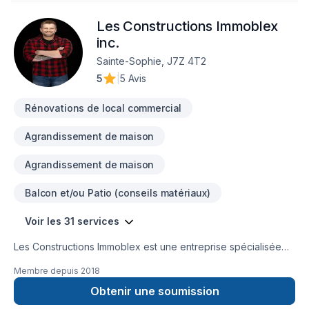
Les Constructions Immoblex
inc.
Sainte-Sophie, J7Z 4T2
5
|
5 Avis
Rénovations de local commercial
Agrandissement de maison
Agrandissement de maison
Balcon et/ou Patio (conseils matériaux)
Voir les 31 services
Les Constructions Immoblex est une entreprise spécialisée
dans le domaine de la construction, offrant une gamme
Membre depuis
2018
complète de services pour les projets d'agrandissement, de
coffrage isolant et de constructions neuves et commerciales.
Obtenir une soumission
Forte d'une expertise solide et d'un engagement envers