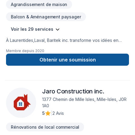
Agrandissement de maison
Balcon & Aménagement paysager
Voir les 29 services
À Laurentides,Laval, Baritek inc. transforme vos idées en
réalisations durables grâce à une approche unique dans le
Membre depuis
2020
domaine de Agrandissement, Balcon de bois, Commercial,
Garage, Patio, Rénovation générale, Revêtement extérieur.
Obtenir une soumission
Notre équipe expérimentée vous accompagne à chaque
étape, avec des conseils sur mesure et un service clé en
main irréprochable. Nous sommes impatients de collaborer
avec vous pour concrétiser votre projet. Notre engagement
Jaro Construction inc.
est simple : offrir un service d'exception, centré sur vos
besoins et vos aspirations.
1377 Chemin de Mille Isles, Mille-Isles, J0R
1A0
5
|
2 Avis
Rénovations de local commercial