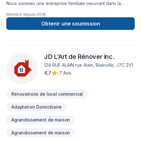
Nous sommes une entreprise familiale oeuvrant dans la
construction et la rénovation résidentielle et commerciale
Membre depuis
2018
depuis plus de 30 ans. La qualité de notre travail, le respect
de votre budget et des échéanciers nous distinguent et font
Obtenir une soumission
de nous un partenaire en qui vous pouvez avoir confiance
pour vos projets, petits et grands. Par dessus-tout, nous
avons à cœur la satisfaction de nos clients.
JD L'Art de Rénover inc.
124 RUE ALAIN rue Alain, Blainville, J7C 2V1
4,7
|
7 Avis
Rénovations de local commercial
Adaptation Domiciliaire
Agrandissement de maison
Agrandissement de maison