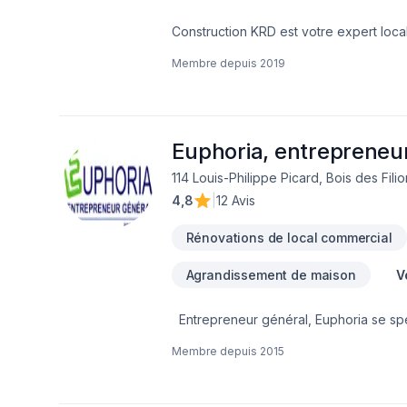
Construction KRD est votre expert local
Garage, Gouttières, Gypse, Insonorisati
Membre depuis
2019
bain, Sous-sol dans les secteurs de La
expérimentée vous accompagne à chaqu
Confiez votre projet à une équipe qui a
Euphoria, entrepreneu
114 Louis-Philippe Picard, Bois des Fili
4,8
|
12 Avis
Rénovations de local commercial
Agrandissement de maison
V
Entrepreneur général, Euphoria se spéc
non exhaustive des services offerts :- P
Membre depuis
2015
conception (plan de construction)- Tra
(charpente)- Portes et fenêtres- Toitur
bain- Déplacement de mur, fenêtre, port