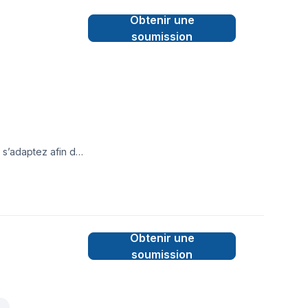
s vous épauler dans
Obtenir une
i que de nos rabais
agement!
soumission
 s’adaptez afin de
Obtenir une
soumission