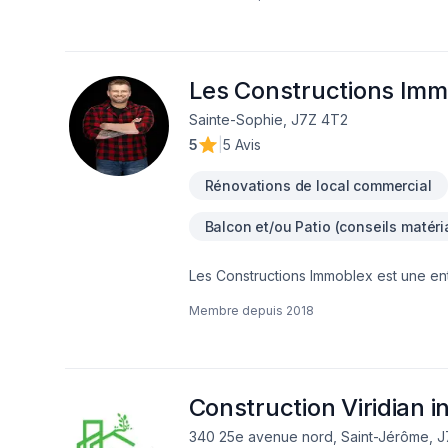
Les Constructions Imm
Sainte-Sophie, J7Z 4T2
5
|
5 Avis
Rénovations de local commercial
Balcon et/ou Patio (conseils matéri
Les Constructions Immoblex est une en
de services pour les projets d'agrandi
Membre depuis
2018
expertise solide et d'un engagement en
la construction, offrant des solutions innovantes e
l'entreprise : Les Constructions Immobl
neuves et commerciales Année de fondatio
Agrandissement de tout genre : Les C
Construction Viridian i
aux besoins résidentiels et commerciau
340 25e avenue nord, Saint-Jérôme, 
industriel, nous offrons des solutions p