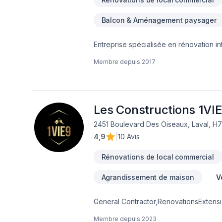
Balcon & Aménagement paysager
Entreprise spécialisée en rénovation int
bain,cuisine,portes et fenêtres,murs po
Membre depuis
2017
Les Constructions 1VIE
2451 Boulevard Des Oiseaux, Laval, H
4,9
|
10 Avis
Rénovations de local commercial
Agrandissement de maison
V
General Contractor,RenovationsExtens
remodel
Membre depuis
2023