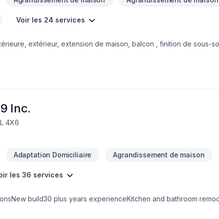
Voir les 24 services
érieure, extérieur, extension de maison, balcon , finition de sous-sol
rteurs , structure charpente,
9 Inc.
7L 4X6
Adaptation Domiciliaire
Agrandissement de maison
oir les 36 services
ionsNew build30 plus years experienceKitchen and bathroom remo