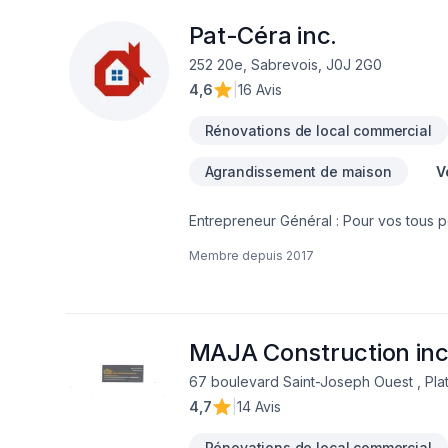
et conseil. Vous désirez vous impliquer
les différentes étapes de la réalisatio
Pat-Céra inc.
entrepreneur auprès des différents fo
252 20e, Sabrevois, J0J 2G0
4,6
|
16 Avis
Rénovations de local commercial
Agrandissement de maison
V
Entrepreneur Général : Pour vos tous p
réalisez vos travaux tout en restant à 
Membre depuis
2017
MAJA Construction in
67 boulevard Saint-Joseph Ouest , Pl
4,7
|
14 Avis
Rénovations de local commercial