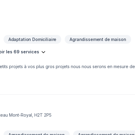
 mais n’êtes pas à l’aise avec le fait de le faire seul? Nous pouvon
n. Vous profiterez ainsi de notre expertise, de notre expérience ains
urnisseurs. Contactez-nous pour une soumission rapide et sans eng
Adaptation Domiciliaire
Agrandissement de maison
oir les 69 services
etits projets à vos plus gros projets nous nous serons en mesure de
votre écoute. Service personnalisé !
c
ateau Mont-Royal, H2T 2P5
Agrandissement de maison
Agrandissement de maison