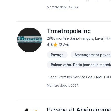
dans le domaine de Pavage. Nous privilé
Membre depuis
2024
avec nos clients. Parlons de votre pr
simple : offrir un service d'exception, 
Trmetropole inc
2980 montée Saint-François, Laval, H
4,8
|
12 Avis
Pavage
Aménagement paysa
Balcon et/ou Patio (conseils matéri
Découvrez les Services de TRMETROPOL
trottoirs inégaux ? Ne cherchez plus 
Membre depuis
2024
besoins en pavage.Pourquoi choisir T
d’expérience à chaque projet. Des all
vous.Matériaux de qualité : Nous utiliso
Nos surfaces résistent aux conditions mé
minutieux : Les paveurs posent chaque c
Pavage et Aménagement