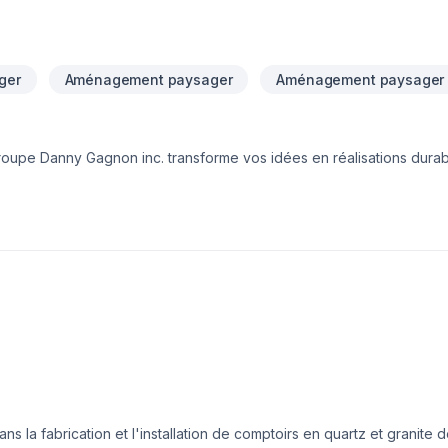
ger
Aménagement paysager
Aménagement paysager 
roupe Danny Gagnon inc. transforme vos idées en réalisations dura
on, Coffrage, Drain français, Entretien ménager, Excavation, Fissu
 Muret, Pavage, Paysagement. Grâce à notre approche centrée sur l
 besoins spécifiques et à votre budget. Confiez votre projet à une
s la fabrication et l'installation de comptoirs en quartz et granite d