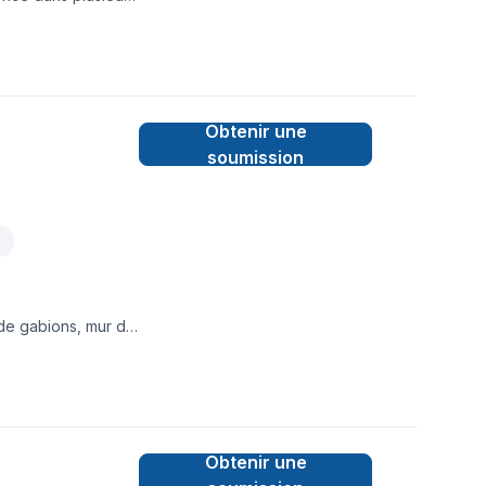
alisons uniquement
vaux effectués ont
Obtenir une
soumission
 de gabions, mur de
tourbe,
Obtenir une