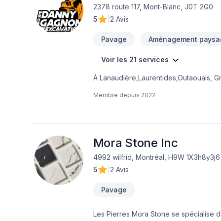
2378 route 117, Mont-Blanc, J0T 2G0
5
|
2 Avis
Pavage
Aménagement paysa
Voir les 21 services
À Lanaudière,Laurentides,Outaouais, G
approche unique dans le domaine de Bét
Membre depuis
2022
Fosse septique, Maçonnerie, Margelle,
proposons des solutions adaptées à vos
cœur votre satisfaction.
Mora Stone Inc
4992 wilfrid, Montréal, H9W 1X3h8y3j6
5
|
2 Avis
Pavage
Les Pierres Mora Stone se spécialise dan