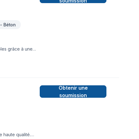
soumission
- Béton
bles grâce à une
res, Fondations,
e client, nous
 équipe qui a à
Obtenir une
soumission
e haute qualité.