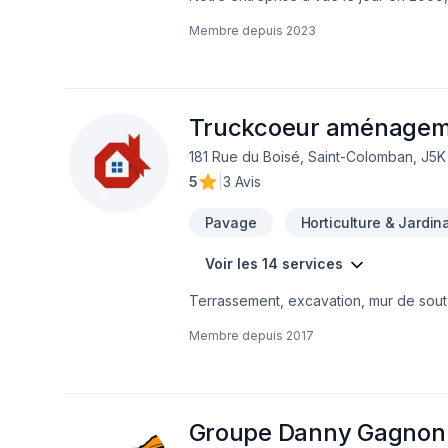
de votre nouvel environnement.
domaines dont la préparation d'asphal
Membre depuis
2023
dans tout ce qui attrait a l'asphalte q
droit à 2 ans de guaranties .(certaines
Truckcoeur aménagem
181 Rue du Boisé, Saint-Colomban, J5
5
|
3 Avis
Pavage
Horticulture & Jardin
Voir les 14 services
Terrassement, excavation, mur de souta
redi-rock, mur de pierre placé avec pel
Membre depuis
2017
ensemencement de gazon hydrolique
Groupe Danny Gagnon 