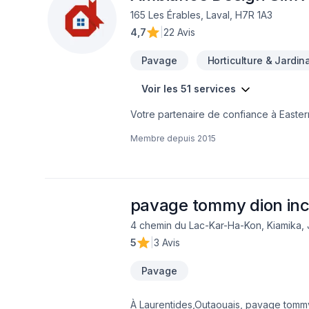
165 Les Érables, Laval, H7R 1A3
4,7
|
22 Avis
Pavage
Horticulture & Jardin
Voir les 51 services
Votre partenaire de confiance à Easte
Art, spécialiste de Arbres et haies, Bét
Membre depuis
2015
Excavation intérieur, Fissures, Fondatio
uni, Paysagement, Peinture, Plancher, S
projets les plus ambitieux. Nous privilé
nos clients. Parlons de votre projet a
pavage tommy dion in
4 chemin du Lac-Kar-Ha-Kon, Kiamika,
5
|
3 Avis
Pavage
À Laurentides,Outaouais, pavage tommy