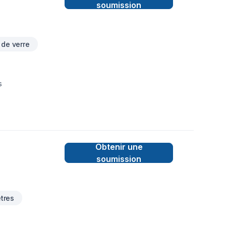
soumission
 de verre
s
Obtenir une
soumission
êtres