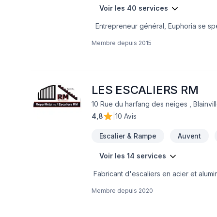
Voir les 40 services
Entrepreneur général, Euphoria se spéc
non exhaustive des services offerts :- P
Membre depuis
2015
conception (plan de construction)- Tra
(charpente)- Portes et fenêtres- Toitur
bain- Déplacement de mur, fenêtre, port
et conseil. Vous désirez vous impliquer
les différentes étapes de la réalisatio
LES ESCALIERS RM
entrepreneur auprès des différents fo
10 Rue du harfang des neiges , Blainvil
4,8
|
10 Avis
Escalier & Rampe
Auvent
Voir les 14 services
Fabricant d'escaliers en acier et alum
verre , en composite, en bois , en alum
Membre depuis
2020