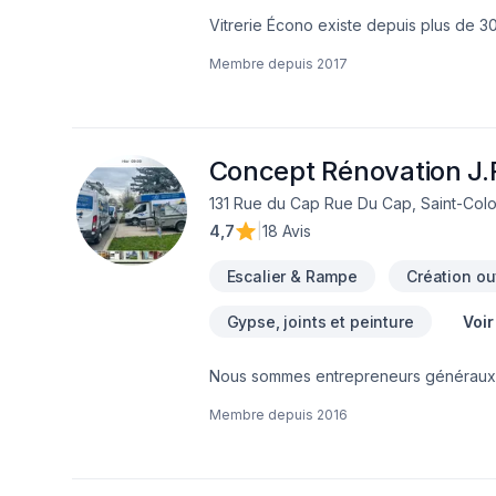
Vitrerie Écono existe depuis plus de 30
vendons et installons tout ce qui touch
Membre depuis
2017
services autant résidentiel que comme
verres, Celliers, Coupe de verre et mir
tout de la prise de mesures jusqu'à la f
besoins. Au plaisir de faire affaire avec
Concept Rénovation J.R
131 Rue du Cap Rue Du Cap, Saint-Col
4,7
|
18 Avis
Escalier & Rampe
Création ou
Gypse, joints et peinture
Voir
Nous sommes entrepreneurs généraux de
solide dans le domaine de la rénovatio
Membre depuis
2016
et nous nous spécialisons particulièrem
mission est simple : offrir à chacun de n
moderniser une salle de bain, aménag
chaque projet avec sérieux et professi