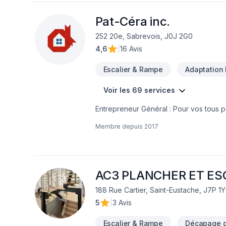
Pat-Céra inc.
252 20e, Sabrevois, J0J 2G0
4,6
|
16 Avis
Escalier & Rampe
Adaptation 
Voir les 69 services
Entrepreneur Général : Pour vos tous p
réalisez vos travaux tout en restant à 
Membre depuis
2017
AC3 PLANCHER ET ES
188 Rue Cartier, Saint-Eustache, J7P 1
5
|
3 Avis
Escalier & Rampe
Décapage d