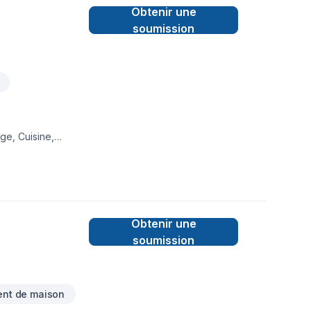
Obtenir une
idences
onseils avisés pour
soumission
d’esprit de confier
n mérite mieux que
mente la valeur et
ge, Cuisine,
lle de bain,
en l'importance
tes. Nous sommes
Obtenir une
soumission
nt de maison