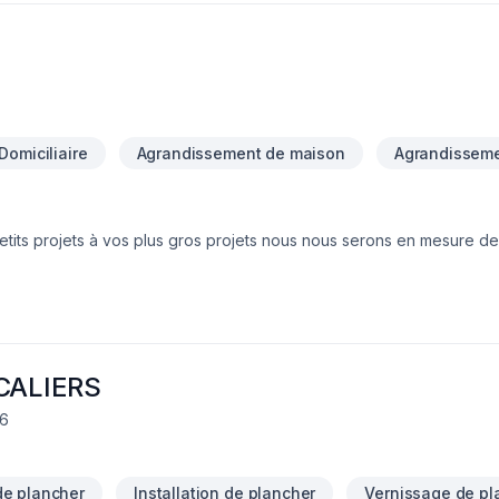
Domiciliaire
Agrandissement de maison
Agrandisseme
etits projets à vos plus gros projets nous nous serons en mesure de
votre écoute. Service personnalisé !
CALIERS
Y6
e plancher
Installation de plancher
Vernissage de pl