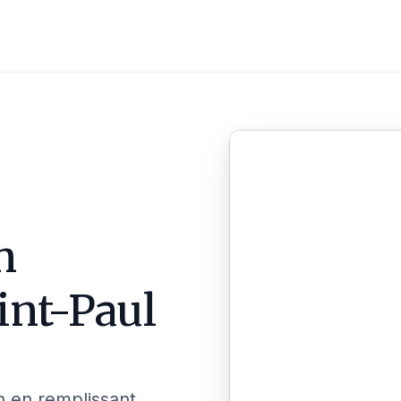
n
int-Paul
n en remplissant