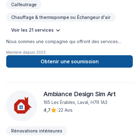
Calfeutrage
Chauffage & thermopompe ou Échangeur d'air
Voir les 21 services
Nous sommes une compagnie qui offront des services
d'isolation, décontamination, systèmes d'alarmes, bref, tout le
Membre depuis
2023
comfort pour votre maison.
Obtenir une soumission
Ambiance Design Sim Art
165 Les Érables, Laval, H7R 1A3
4,7
|
22 Avis
Rénovations intérieures