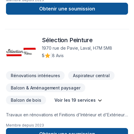
remodeling basement remodel
Obtenir une soumission
Sélection Peinture
1970 rue de Pavie, Laval, H7M 5M8
5
|
8 Avis
Rénovations intérieures
Aspirateur central
Balcon & Aménagement paysager
Balcon de bois
Voir les 19 services
Travaux en rénovations et Finitions d'Intérieur et d'Extérieur.
Résidentiel et Commercial.
Membre depuis
2023