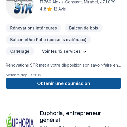
17760 Alexis-Constant, Mirabel, J7J 0P9
ensemble vos idées en réalité. Contactez-nous dès
4,8
|
12 Avis
maintenant.
Rénovations intérieures
Balcon de bois
Balcon et/ou Patio (conseils matériaux)
Carrelage
Voir les 15 services
Rénovations STR met à votre disposition son savoir-faire en
Armoires, Balcon de bois, Calfeutrage, Carrelage, Cuisine,
Membre depuis
2016
Démolition, Escalier et rampe, Foyer et poêle, Gypse,
Insonorisation, Meubles, Patio, Peinture, Plancher, Salle de
Obtenir une soumission
bain, Solarium, Soudeur, Sous-sol, Tirage de joint pour
embellir vos espaces à Laurentides,Laval. Nous croyons en
l'importance d'une approche personnalisée, adaptée à
chaque client, pour garantir des résultats au-delà de vos
Euphoria, entrepreneur
attentes. Nous sommes impatients de collaborer avec vous
pour concrétiser votre projet.
général