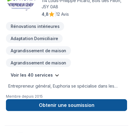
114 Louis-Philippe Picard, Bois des Filion,
J5Y 0A8
4,8
|
12 Avis
Rénovations intérieures
Adaptation Domiciliaire
Agrandissement de maison
Agrandissement de maison
Voir les 40 services
Entrepreneur général, Euphoria se spécialise dans les
agrandissements, ajout d'étage, rénovations majeures. Voici
Membre depuis
2015
une liste non exhaustive des services offerts :- Prise en
charge de projet du plan à la finition - projet clé en main-
Obtenir une soumission
Service de conception (plan de construction)- Travail en
collaboration avec votre architecte/ingénieur/technologue-
Structure (charpente)- Portes et fenêtres- Toiture-
Revêtement de plancher (céramique/bois franc, d'ingénierie,