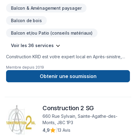
Balcon & Aménagement paysager
Balcon de bois
Balcon et/ou Patio (conseils matériaux)
Voir les 36 services
Construction KRD est votre expert local en Après-sinistre,
Balcon de bois, Carrelage, Charpentier, Commercial, Cuisine,
Membre depuis
2019
Garage, Gouttières, Gypse, Insonorisation, Isolation mur,
Patio, Plancher, Rénovation générale, Revêtement extérieur,
Obtenir une soumission
Salle de bain, Sous-sol dans les secteurs de
Lanaudière,Laurentides,Laval, combinant expérience,
innovation et rigueur. Notre équipe expérimentée vous
accompagne à chaque étape, avec des conseils sur mesure
Construction 2 SG
et un service clé en main irréprochable. Confiez votre projet
à une équipe qui a à cœur votre satisfaction.
660 Rue Sylvain, Sainte-Agathe-des-
Monts, J8C 1P3
4,9
|
13 Avis