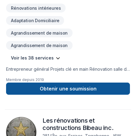
Rénovations intérieures
Adaptation Domiciliaire
Agrandissement de maison
Agrandissement de maison
Voir les 38 services
Entrepreneur général Projets clé en main Rénovation salle de
bain après sinistre Une équipe sur la Rive-Nors de Montréal
Membre depuis
2019
et une en Estrie pour mieux vous servir
Obtenir une soumission
Les rénovations et
constructions Bibeau inc.
281 l'Île-aux-Fraises, Terrebonne, J6W