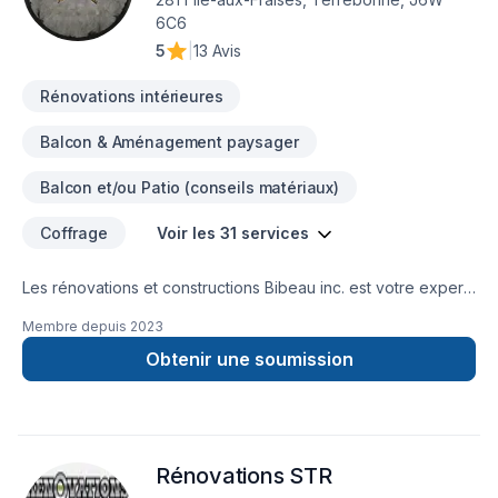
6C6
5
|
13 Avis
Rénovations intérieures
Balcon & Aménagement paysager
Balcon et/ou Patio (conseils matériaux)
Coffrage
Voir les 31 services
Les rénovations et constructions Bibeau inc. est votre expert
local en Béton, Coffrage, Crépis, Epoxy, Cuisine, Démolition,
Membre depuis
2023
Drain français, Entretien commercial, Entretien ménager,
Excavation, Fissures, Fondations, Maçonnerie, Margelle,
Obtenir une soumission
Plancher, Salle de bain, Sous-sol dans les secteurs de Centre
du
Québec,Lanaudière,Laurentides,Laval,Mauricie,Montérégie,Mont
combinant expérience, innovation et rigueur. Nous
Rénovations STR
privilégions la transparence, l'écoute et l'efficacité pour bâtir
des relations de confiance avec nos clients. Transformons