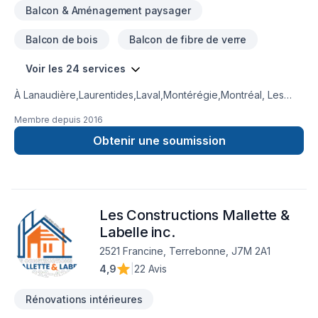
Balcon & Aménagement paysager
Balcon de bois
Balcon de fibre de verre
Voir les 24 services
À Lanaudière,Laurentides,Laval,Montérégie,Montréal, Les
Entreprises A.D.L transforme vos idées en réalisations
Membre depuis
2016
durables grâce à une approche unique dans le domaine de
Après-sinistre, Balcon, Balcon de bois, Carrelage, Cuisine,
Obtenir une soumission
Démolition, Garage, Gypse, Insonorisation, Patio, Peinture,
Plancher, Revêtement extérieur, Salle de bain, Sous-sol, Toit
plat. Grâce à notre approche centrée sur le client, nous
proposons des solutions adaptées à vos besoins spécifiques
Les Constructions Mallette &
et à votre budget. Confiez votre projet à une équipe qui a à
cœur votre satisfaction.
Labelle inc.
2521 Francine, Terrebonne, J7M 2A1
4,9
|
22 Avis
Rénovations intérieures