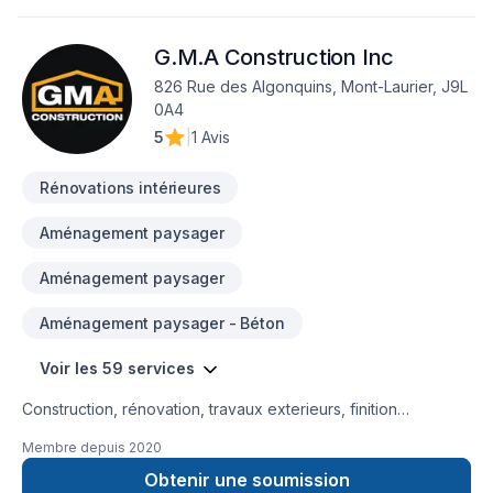
G.M.A Construction Inc
826 Rue des Algonquins, Mont-Laurier, J9L
0A4
5
|
1 Avis
Rénovations intérieures
Aménagement paysager
Aménagement paysager
Aménagement paysager - Béton
Voir les 59 services
Construction, rénovation, travaux exterieurs, finition
intérieur, petit, gros projet et bien d'autre service 5 étoiles ⭐️
Membre depuis
2020
Marc Antoine Giroux GMA Construction Inc.
Obtenir une soumission