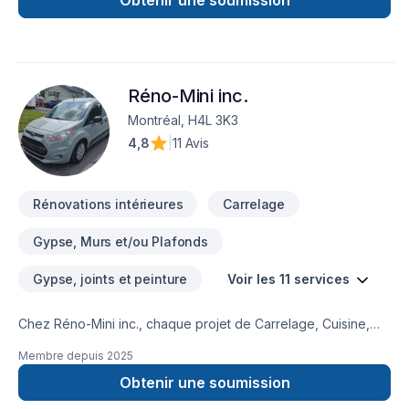
Obtenir une soumission
Réno-Mini inc.
Montréal, H4L 3K3
4,8
|
11 Avis
Rénovations intérieures
Carrelage
Gypse, Murs et/ou Plafonds
Gypse, joints et peinture
Voir les 11 services
Chez Réno-Mini inc., chaque projet de Carrelage, Cuisine,
Gypse, Plancher, Salle de bain, Sous-sol, Tirage de joint est
Membre depuis
2025
l'occasion de démontrer notre engagement envers la qualité
et la satisfaction client à
Obtenir une soumission
Lanaudière,Laurentides,Laval,Montérégie,Montréal. Grâce à