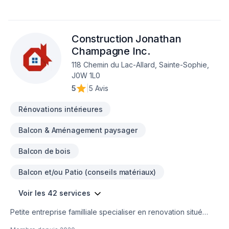
notre approche centrée sur le client, nous proposons des
solutions adaptées à vos besoins spécifiques et à votre
budget. Confiez votre projet à une équipe qui a à cœur votre
Construction Jonathan
satisfaction. Notre engagement est simple : offrir un service
d'exception, centré sur vos besoins et vos aspirations.
Champagne Inc.
118 Chemin du Lac-Allard, Sainte-Sophie,
J0W 1L0
5
|
5 Avis
Rénovations intérieures
Balcon & Aménagement paysager
Balcon de bois
Balcon et/ou Patio (conseils matériaux)
Voir les 42 services
Petite entreprise familliale specialiser en renovation situé
dans la municipalité de Lac-Saguay.