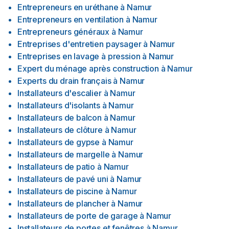
Entrepreneurs en uréthane
à
Namur
Entrepreneurs en ventilation
à
Namur
Entrepreneurs généraux
à
Namur
Entreprises d'entretien paysager
à
Namur
Entreprises en lavage à pression
à
Namur
Expert du ménage après construction
à
Namur
Experts du drain français
à
Namur
Installateurs d'escalier
à
Namur
Installateurs d'isolants
à
Namur
Installateurs de balcon
à
Namur
Installateurs de clôture
à
Namur
Installateurs de gypse
à
Namur
Installateurs de margelle
à
Namur
Installateurs de patio
à
Namur
Installateurs de pavé uni
à
Namur
Installateurs de piscine
à
Namur
Installateurs de plancher
à
Namur
Installateurs de porte de garage
à
Namur
Installateurs de portes et fenêtres
à
Namur