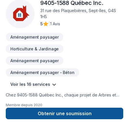
9405-1588 Québec Inc.
31 rue des Plaquebières, Sept-îles, G4S
1H5
5
|
1 Avis
Aménagement paysager
Horticulture & Jardinage
Aménagement paysager
Aménagement paysager - Béton
Voir les 16 services
Chez 9405-1588 Québec Inc., chaque projet de Arbres et
haies, Béton, Clôture, Conduits d'aération, Excavation,
Membre depuis
2020
Horticulture, Irrigation, Muret, Pavé uni, Paysagement, Tourbe
est l'occasion de démontrer notre engagement envers la
Obtenir une soumission
qualité et la satisfaction client à Abitibi-Témiscamingue,Bas
St-Laurent,Capitale-Nationale,Centre du Québec,Chaudière-