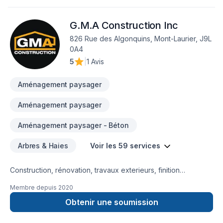
Appalaches,Côte Nord,Estrie,Gaspésie–Îles-de-la-
Madeleine,Lanaudière,Laurentides,Laval,Mauricie,Montérégie,M
G.M.A Construction Inc
Lac-Saint-Jean. Nous privilégions la transparence, l'écoute et
l'efficacité pour bâtir des relations de confiance avec nos
826 Rue des Algonquins, Mont-Laurier, J9L
clients. Nous sommes impatients de collaborer avec vous
0A4
pour concrétiser votre projet.
5
|
1 Avis
Aménagement paysager
Aménagement paysager
Aménagement paysager - Béton
Arbres & Haies
Voir les 59 services
Construction, rénovation, travaux exterieurs, finition
intérieur, petit, gros projet et bien d'autre service 5 étoiles ⭐️
Membre depuis
2020
Marc Antoine Giroux GMA Construction Inc.
Obtenir une soumission