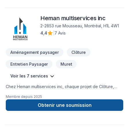
Heman multiservices inc
2-2853 rue Mousseau, Montréal, H1L 4W1
4,4
|
7 Avis
Aménagement paysager
Clôture
Entretien Paysager
Muret
Voir les 7 services
Chez Heman multiservices inc, chaque projet de Clôture,
Muret, Pavé uni est l'occasion de démontrer notre
Membre depuis
2025
engagement envers la qualité et la satisfaction client à
Capitale-Nationale,Estrie,Montréal. Nous croyons en
Obtenir une soumission
l'importance d'une approche personnalisée, adaptée à
chaque client, pour garantir des résultats au-delà de vos
attentes. Confiez votre projet à une équipe qui a à cœur
votre satisfaction. Notre engagement est simple : offrir un