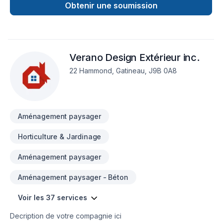
Clôture, Drain français, Excavation, Horticulture, Irrigation,
Obtenir une soumission
Margelle, Muret, Patio, Pavage, Pavé uni, Paysagement,
Piscine, Tourbe, Transport, Travaux routiers. Nous croyons
en l'importance d'une approche personnalisée, adaptée à
chaque client, pour garantir des résultats au-delà de vos
Verano Design Extérieur inc.
attentes. Nous sommes impatients de collaborer avec vous
pour concrétiser votre projet.
22 Hammond, Gatineau, J9B 0A8
Aménagement paysager
Horticulture & Jardinage
Aménagement paysager
Aménagement paysager - Béton
Voir les 37 services
Decription de votre compagnie ici