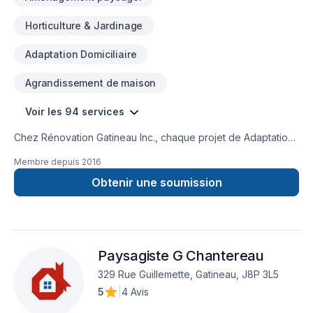
Horticulture & Jardinage
Adaptation Domiciliaire
Agrandissement de maison
Voir les 94 services
Chez Rénovation Gatineau Inc., chaque projet de Adaptation
dom., Agrandissement, Après-sinistre, Arbres et haies,
Membre depuis
2016
Armoires, Balcon, Balcon de bois, Béton, Calfeutrage,
Carrelage, Charpentier, Clôture, Coffrage, Crépis, Cuisine,
Obtenir une soumission
Démolition, Drain français, Émondage, Escalier et rampe,
Excavation, Fissures, Fondation, Fondations, Foyer et poêle,
Garage, Gouttières, Gypse, Horticulture, Insonorisation,
Irrigation, Isolation, Isolation entre-toît, Isolation mur, Isolation
Paysagiste G Chantereau
sous-sol, Levage de maison, Margelle, Meubles, Muret, Patio,
Pavé uni, Paysagement, Peinture, Peinture extérieur,
329 Rue Guillemette, Gatineau, J8P 3L5
Plancher, Porte de garage, Portes et fenêtres, Puit de
5
|
4 Avis
lumière, Rénovation générale, Revêtement extérieur, Salle de