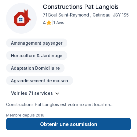
Constructions Pat Langlois
service d'exception, centré sur vos besoins et vos
aspirations.
71 Boul Saint-Raymond , Gatineau, J8Y 1S5
4
|
1 Avis
Aménagement paysager
Horticulture & Jardinage
Adaptation Domiciliaire
Agrandissement de maison
Voir les 71 services
Constructions Pat Langlois est votre expert local en
Adaptation dom., Agrandissement, Après-sinistre, Arbres et
Membre depuis
2016
haies, Balcon de bois, Béton, Charpentier, Clôture,
Commercial, Conduits d'aération, Cuisine, Démolition,
Obtenir une soumission
Émondage, Entretien commercial, Entretien ménager,
Entretien paysager, Excavation, Fosse septique, Foyer et