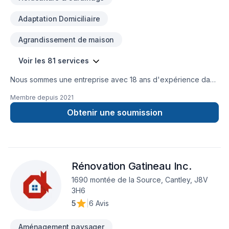
Adaptation Domiciliaire
Agrandissement de maison
Voir les 81 services
Nous sommes une entreprise avec 18 ans d'expérience dans
la gestion de chantiers de construction. Nous sommes
Membre depuis
2021
spécialisés dans le domaine de la rénovation et de la
construction, ainsi que dans divers types de travaux de
Obtenir une soumission
réparation et de modification dans les secteurs résidentiel,
commercial et patrimonial.
Rénovation Gatineau Inc.
1690 montée de la Source, Cantley, J8V
3H6
5
|
6 Avis
Aménagement paysager