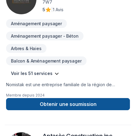
7W7
équipe qui a à cœur votre satisfaction.
5
|
1 Avis
Aménagement paysager
Aménagement paysager - Béton
Arbres & Haies
Balcon & Aménagement paysager
Voir les 51 services
Nomistak est une entreprise familiale de la région de
l'Outaouais qui offre des services de construction et de
Membre depuis
2024
rénovation autant dans le secteur résidentiel que
commercial.Chaque projet signé Nomistak est un gage de
Obtenir une soumission
qualité et de professionalisme! Contactez nous au 873-455-
9845 ou par courriel admin@nomistak.com