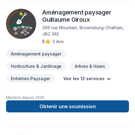
Tourbe. Nous desservons Central Ontario,Outaouais avec
Aménagement paysager
passion et professionnalisme. Nous croyons en l'importance
d'une approche personnalisée, adaptée à chaque client,
Guillaume Giroux
pour garantir des résultats au-delà de vos attentes. Confiez
266 rue Mountain, Brownsburg-Chatham,
votre projet à une équipe qui a à cœur votre satisfaction.
J8G 3A5
5
|
3 Avis
Aménagement paysager
Horticulture & Jardinage
Arbres & Haies
Entretien Paysager
Voir les 12 services
Membre depuis
2026
Obtenir une soumission