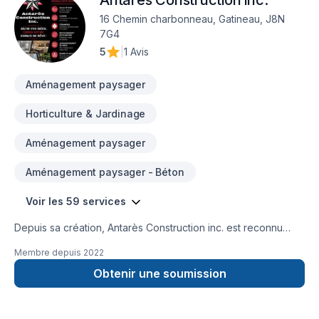
Antarès Construction inc.
16 Chemin charbonneau, Gatineau, J8N
7G4
5
|
1 Avis
Aménagement paysager
Horticulture & Jardinage
Aménagement paysager
Aménagement paysager - Béton
Voir les 59 services
Depuis sa création, Antarès Construction inc. est reconnu
pour son expertise en Aménagement paysager, Arbres et
Membre depuis
2022
haies, Béton, Calfeutrage, Carrelage, Crépis, Cuisine,
Démolition, Émondage, Entretien paysager, Excavation,
Obtenir une soumission
Gypse, Horticulture, Insonorisation, Irrigation, Muret, Pavage,
Pavé uni, Paysagement, Peinture, Peinture extérieur, Piscine,
Plancher, Salle de bain, Sous-sol, Teinture de plancher,