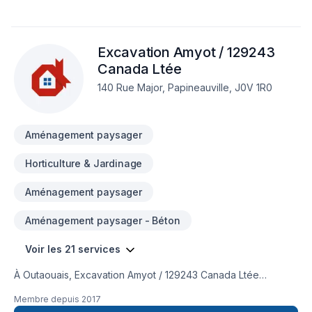
en l'importance d'une approche personnalisée, adaptée à
chaque client, pour garantir des résultats au-delà de vos
attentes. Demandez votre soumission personnalisée et
Excavation Amyot / 129243
démarrez votre projet en toute confiance. Notre engagement
est simple : offrir un service d'exception, centré sur vos
Canada Ltée
besoins et vos aspirations.
140 Rue Major, Papineauville, J0V 1R0
Aménagement paysager
Horticulture & Jardinage
Aménagement paysager
Aménagement paysager - Béton
Voir les 21 services
À Outaouais, Excavation Amyot / 129243 Canada Ltée
transforme vos idées en réalisations durables grâce à une
Membre depuis
2017
approche unique dans le domaine de Arbres et haies, Béton,