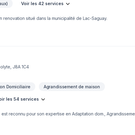
aux)
Voir les 42 services
 en renovation situé dans la municipalité de Lac-Saguay.
olyte, J8A 1C4
on Domiciliaire
Agrandissement de maison
oir les 54 services
n est reconnu pour son expertise en Adaptation dom., Agrandissement
lage, Charpentier, Construction, Cuisine, Démolition, Escalier et ra
o, Plancher, Portes et fenêtres, Puit de lumière, Rénovation génér
udeur, Sous-sol, Tapis. Nous desservons Laurentides avec passion et