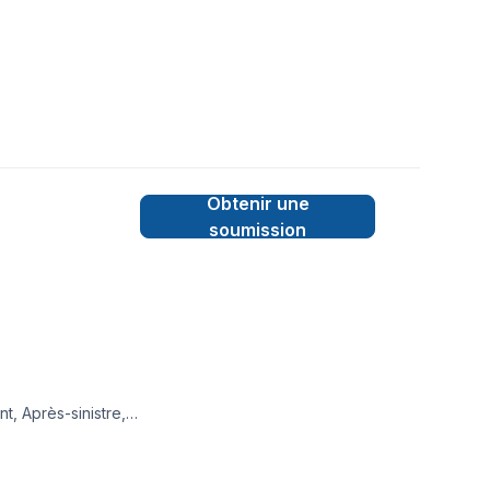
Obtenir une
soumission
, Après-sinistre,
mpe, Foyer et poêle,
ale, Revêtement
 professionnalisme.