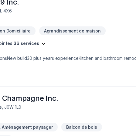
9 Inc.
7L 4X6
on Domiciliaire
Agrandissement de maison
oir les 36 services
ionsNew build30 plus years experienceKitchen and bathroom remo
n Champagne Inc.
ie, J0W 1L0
& Aménagement paysager
Balcon de bois