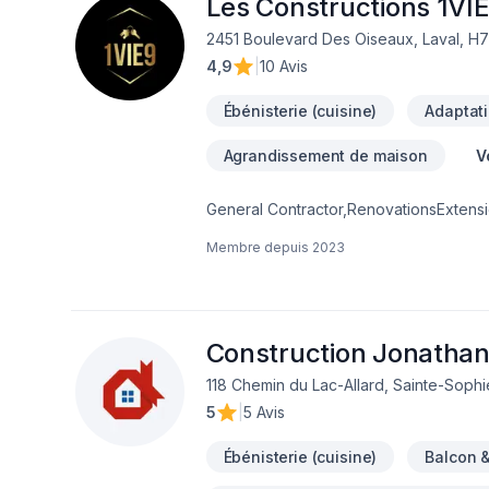
Les Constructions 1VIE
2451 Boulevard Des Oiseaux, Laval, H
4,9
|
10 Avis
Ébénisterie (cuisine)
Adaptati
Agrandissement de maison
V
General Contractor,RenovationsExtens
remodel
Membre depuis
2023
Construction Jonatha
118 Chemin du Lac-Allard, Sainte-Soph
5
|
5 Avis
Ébénisterie (cuisine)
Balcon 