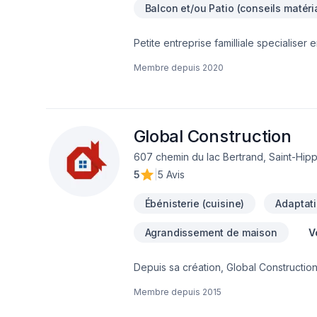
Balcon et/ou Patio (conseils matéri
Petite entreprise familliale specialiser
Membre depuis
2020
Global Construction
607 chemin du lac Bertrand, Saint-Hipp
5
|
5 Avis
Ébénisterie (cuisine)
Adaptati
Agrandissement de maison
V
Depuis sa création, Global Constructio
Armoires, Balcon, Balcon de bois, Carre
Membre depuis
2015
Garage, Gypse, Margelle, Meubles, Pati
extérieur, Salle de bain, Solarium, So