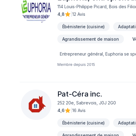
114 Louis-Philippe Picard, Bois des Fili
4,8
|
12 Avis
Ébénisterie (cuisine)
Adaptati
Agrandissement de maison
V
Entrepreneur général, Euphoria se spéc
non exhaustive des services offerts :- P
Membre depuis
2015
conception (plan de construction)- Tra
(charpente)- Portes et fenêtres- Toitur
bain- Déplacement de mur, fenêtre, port
et conseil. Vous désirez vous impliquer
les différentes étapes de la réalisatio
Pat-Céra inc.
entrepreneur auprès des différents fo
252 20e, Sabrevois, J0J 2G0
4,6
|
16 Avis
Ébénisterie (cuisine)
Adaptati
Agrandissement de maison
V