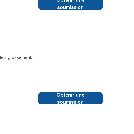
Obtenir une
soumission
deling basement
Obtenir une
soumission