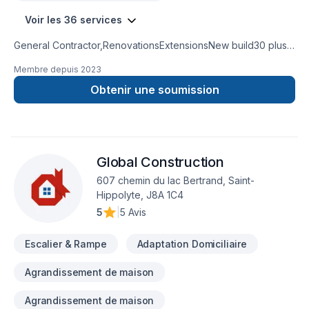
Voir les 36 services
General Contractor,RenovationsExtensionsNew build30 plus
years experienceKitchen and bathroom
Membre depuis
2023
remodeling basement remodel
Obtenir une soumission
Global Construction
607 chemin du lac Bertrand, Saint-
Hippolyte, J8A 1C4
5
|
5 Avis
Escalier & Rampe
Adaptation Domiciliaire
Agrandissement de maison
Agrandissement de maison