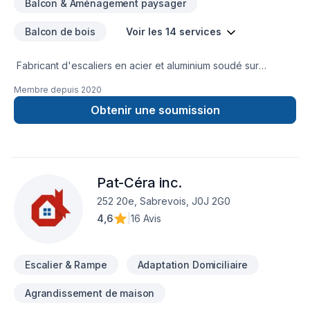
Balcon & Aménagement paysager
rapide et sans engagement!
Balcon de bois
Voir les 14 services
Fabricant d'escaliers en acier et aluminium soudé sur
mesure, Rampe en aluminium et fer ornemental. Balcons en
Membre depuis
2020
fibre de verre , en composite, en bois , en aluminium . Cloture
ornemental.
Obtenir une soumission
Pat-Céra inc.
252 20e, Sabrevois, J0J 2G0
4,6
|
16 Avis
Escalier & Rampe
Adaptation Domiciliaire
Agrandissement de maison