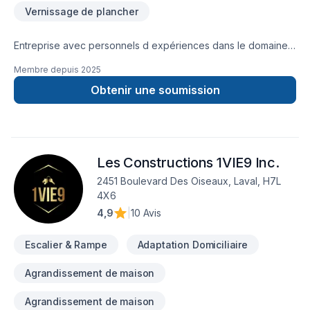
Vernissage de plancher
Entreprise avec personnels d expériences dans le domaine
de planchers et escaliers , un propriétaire de 40 ans d
Membre depuis
2025
expériences .Pour vos projets de : RÉPARATIONS -
INSTALLATIONS - INSERTIONS - SABLAGE - TEINTURES -
Obtenir une soumission
FINITIONS ( choix de vernis et pourcentages de lustre
).Estimations sur place sans frais .Notre priorité est votre
satisfaction en espérant de respecter votre budget et la
qualité du travaille requis.En collaboration avec plusieurs
Les Constructions 1VIE9 Inc.
magasin et entreprises pour vos choix de produits.Plusieurs
références d’entrepreneurs certifiés pour travaux généraux
2451 Boulevard Des Oiseaux, Laval, H7L
et autres avec qui on travaille en collaboration sur des
4X6
chantiers avec plusieurs corps de métier .
4,9
|
10 Avis
Escalier & Rampe
Adaptation Domiciliaire
Agrandissement de maison
Agrandissement de maison