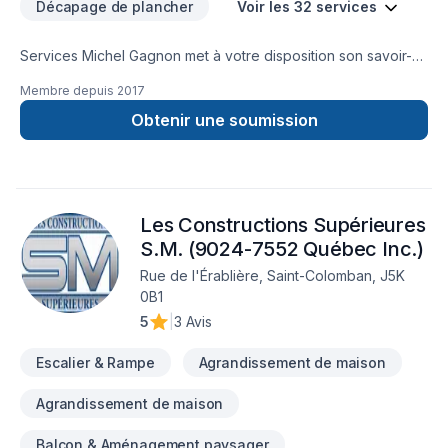
Décapage de plancher
Voir les 32 services
Services Michel Gagnon met à votre disposition son savoir-
faire en Armoires, Calfeutrage, Carrelage, Cuisine,
Membre depuis
2017
Démolition, Escalier et rampe, Gypse, Insonorisation, Isolation,
Isolation entre-toît, Isolation mur, Isolation sous-sol, Margelle,
Obtenir une soumission
Meubles, Peinture, Plancher, Porte de garage, Portes et
fenêtres, Salle de bain, Sous-sol, Tapis, Teinture de
plancher, Tirage de joint pour embellir vos espaces à Eastern
Ontario,Estrie,Laurentides,Laval,Montérégie,Montréal. Grâce
Les Constructions Supérieures
à notre approche centrée sur le client, nous proposons des
solutions adaptées à vos besoins spécifiques et à votre
S.M. (9024-7552 Québec Inc.)
budget. Demandez votre soumission personnalisée et
Rue de l'Érablière, Saint-Colomban, J5K
démarrez votre projet en toute confiance.
0B1
5
|
3 Avis
Escalier & Rampe
Agrandissement de maison
Agrandissement de maison
Balcon & Aménagement paysager