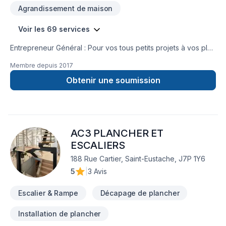
Agrandissement de maison
Voir les 69 services
Entrepreneur Général : Pour vos tous petits projets à vos plus
gros projets nous nous serons en mesure de s’adaptez afin
Membre depuis
2017
de réalisez vos travaux tout en restant à votre
écoute. Service personnalisé !
Obtenir une soumission
AC3 PLANCHER ET
ESCALIERS
188 Rue Cartier, Saint-Eustache, J7P 1Y6
5
|
3 Avis
Escalier & Rampe
Décapage de plancher
Installation de plancher