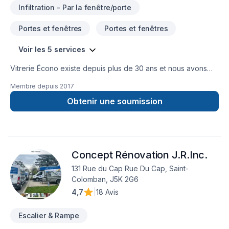
Infiltration - Par la fenêtre/porte
Portes et fenêtres
Portes et fenêtres
Voir les 5 services
Vitrerie Écono existe depuis plus de 30 ans et nous avons
acheté en 2017 lorsque notre patron a pris sa retraite. Nous
Membre depuis
2017
vendons et installons tout ce qui touche à la vitrerie autant
réparation que changement complet. Voici une liste de nos
Obtenir une soumission
services autant résidentiel que commercial : Portes et
fenêtres, Remplacement de thermos, Douches en verre,
Rampes de verres, Celliers, Coupe de verre et miroir sur
mesure, Calfeutrage et plus... Nous sommes les propriétaires
Concept Rénovation J.R.Inc.
qui s'occupe de tout de la prise de mesures jusqu'à la fin de
l'installation. Nous offrons un service personnalisé pour
131 Rue du Cap Rue Du Cap, Saint-
chaque client selon vos besoins. Au plaisir de faire affaire
Colomban, J5K 2G6
avec vous.
4,7
|
18 Avis
Escalier & Rampe