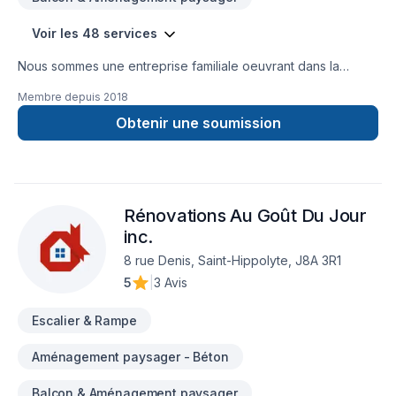
Voir les 48 services
Nous sommes une entreprise familiale oeuvrant dans la
construction et la rénovation résidentielle et commerciale
Membre depuis
2018
depuis plus de 30 ans. La qualité de notre travail, le respect
de votre budget et des échéanciers nous distinguent et font
Obtenir une soumission
de nous un partenaire en qui vous pouvez avoir confiance
pour vos projets, petits et grands. Par dessus-tout, nous
avons à cœur la satisfaction de nos clients.
Rénovations Au Goût Du Jour
inc.
8 rue Denis, Saint-Hippolyte, J8A 3R1
5
|
3 Avis
Escalier & Rampe
Aménagement paysager - Béton
Balcon & Aménagement paysager