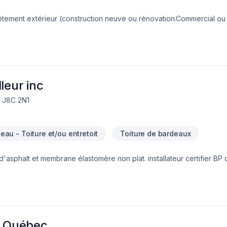
vêtement extérieur (construction neuve ou rénovation.Commercial ou
e et fenêtres,patio/terasse,vérandaà Lanaudière,Laurentides,Laval
roposons des solutions adaptées à vos besoins spécifiques et à vo
ous pour concrétiser votre projet. Notre engagement est simple : of
vos aspirations.
leur inc
, J8C 2N1
d'eau - Toiture et/ou entretoit
Toiture de bardeaux
travaux de toitures en acier, bardeaux d'asphalt et membrane élastomère non plat. install
u Québec