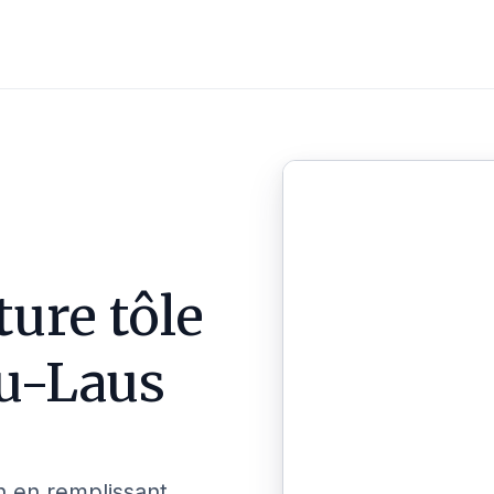
ture tôle
u-Laus
n en remplissant