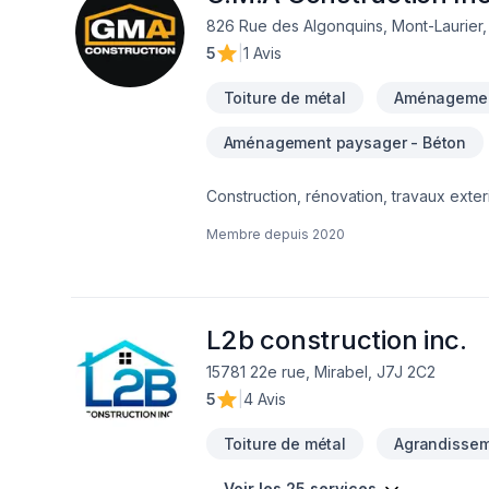
826 Rue des Algonquins, Mont-Laurier
5
|
1 Avis
Toiture de métal
Aménagemen
Aménagement paysager - Béton
Construction, rénovation, travaux exterieur
Antoine Giroux GMA Construction Inc.
Membre depuis
2020
L2b construction inc.
15781 22e rue, Mirabel, J7J 2C2
5
|
4 Avis
Toiture de métal
Agrandissem
Voir les 25 services