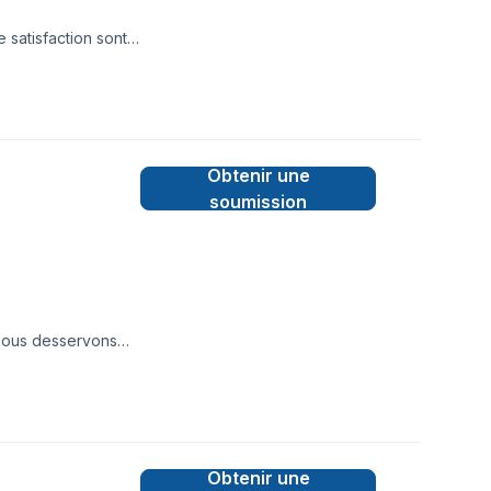
 satisfaction sont
Obtenir une
soumission
 Nous desservons
 vos exigences, vos
e engagement est
Obtenir une