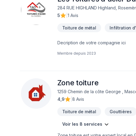
284 RUE HIGHLAND Highland, Rosemèr
5
|
1 Avis
Toiture de métal
Infiltration 
Decription de votre compagnie ici
Membre depuis
2023
Zone toiture
1259 Chemin de la côte George , Mas
4,9
|
8 Avis
Toiture de métal
Gouttières
Voir les 8 services
Zone toiture est votre expert local en 