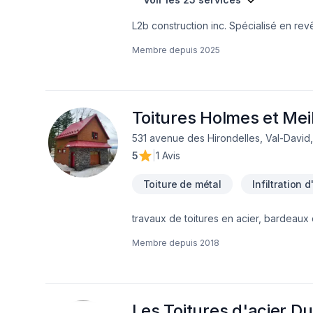
L2b construction inc. Spécialisé en re
faisons également:Agrandissement, port
Membre depuis
2025
approche centrée sur le client, nous p
sommes impatients de collaborer avec v
d'exception, centré sur vos besoins et 
Toitures Holmes et Meil
531 avenue des Hirondelles, Val-David
5
|
1 Avis
Toiture de métal
Infiltration 
Membre depuis
2018
Les Toitures d'acier D