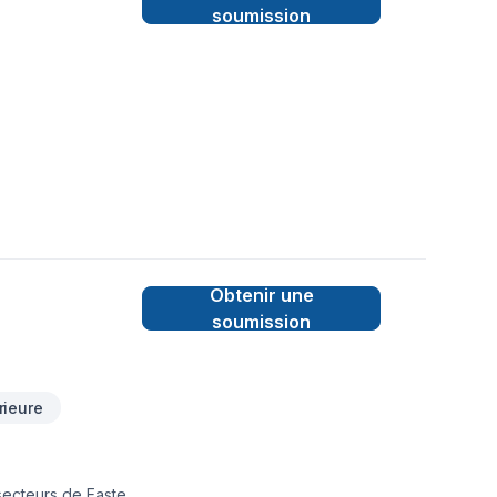
soumission
Obtenir une
soumission
rieure
 secteurs de Eastern