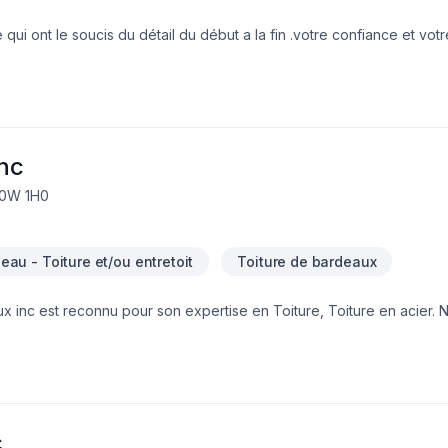
 ont le soucis du détail du début a la fin .votre confiance et votre
aque étape de nos projets
inc
J0W 1H0
d'eau - Toiture et/ou entretoit
Toiture de bardeaux
aux inc est reconnu pour son expertise en Toiture, Toiture en acier.
nalisme. Notre mission : concrétiser vos projets tout en respectant
nsemble vos idées en réalité. Contactez-nous dès maintenant. Notr
centré sur vos besoins et vos aspirations.
c