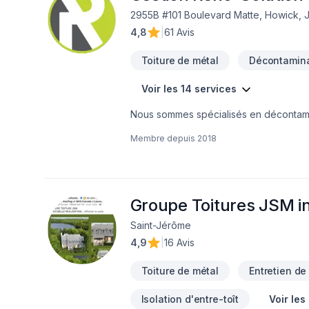
2955B #101 Boulevard Matte, Howick, 
4,8
|
61 Avis
Toiture de métal
Décontamina
Voir les 14 services
Nous sommes spécialisés en décontamina
Nous couvrons principalement la Monté
Membre depuis
2018
sur demande, dans d'autres régions auss
transactions immobilières consistent en
déplaçons gratuitement pour évaluer s
meilleur service possible!
Groupe Toitures JSM i
Saint-Jérôme
4,9
|
16 Avis
Toiture de métal
Entretien de
Isolation d'entre-toît
Voir les