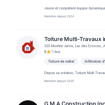
Jeune et compétent équipe dynamique qui
une de nos première priorité avant ch
Membre depuis
2024
Toiture Multi-Travaux 
320 Montée Jarvis, Lac des Ecorces, 
5
|
1 Avis
Toiture de métal
Infiltration 
Depuis sa création, Toiture Multi-Trav
Laurentides avec passion et profession
Membre depuis
2025
délais et votre vision. Transformons e
simple : offrir un service d'exception, 
G.M.A Construction In