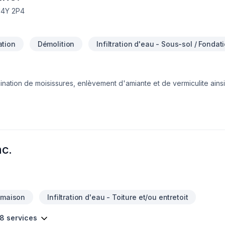
J4Y 2P4
tion
Démolition
Infiltration d'eau - Sous-sol / Fondat
tion de moisissures, enlèvement d'amiante et de vermiculite ainsi q
régie, Estrie, Centre du Québec, Grand Montréal, Rive-Nord et Lana
i éloignées que l'Abitibi et le bas du fleuve d'un côté et Gatineau 
 une partie importante de notre clientèle, incluant les agents immobi
ur place vos projets de travaux. N'hésitez pas à communiquer avec
nc.
 maison
Infiltration d'eau - Toiture et/ou entretoit
 8 services