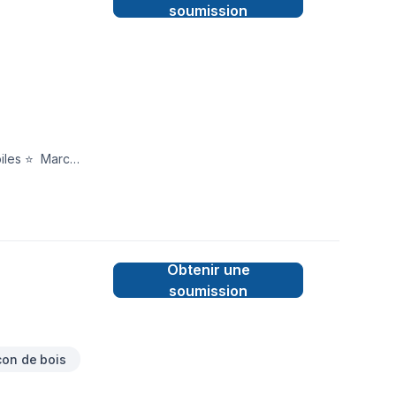
soumission
 ⭐️ Marc
Obtenir une
soumission
con de bois