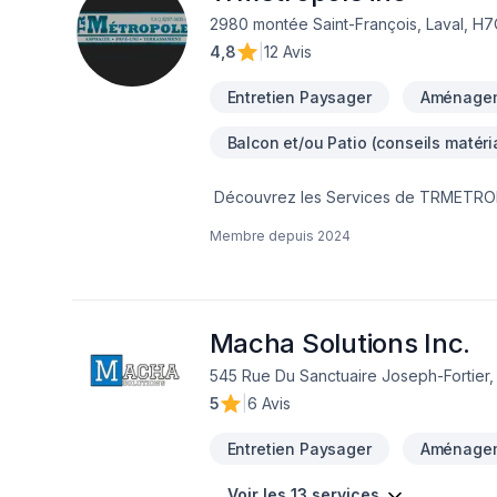
2980 montée Saint-François, Laval, H
4,8
|
12 Avis
Entretien Paysager
Aménagem
Balcon et/ou Patio (conseils matéri
Découvrez les Services de TRMETROPOL
trottoirs inégaux ? Ne cherchez plus 
Membre depuis
2024
besoins en pavage.Pourquoi choisir T
d’expérience à chaque projet. Des all
vous.Matériaux de qualité : Nous utiliso
Nos surfaces résistent aux conditions mé
minutieux : Les paveurs posent chaque c
Macha Solutions Inc.
sécurité.Service rapide : Votre temps 
545 Rue Du Sanctuaire Joseph-Fortier,
Votre satisfaction est notre priorité. 
5
|
6 Avis
en asphalte sans faille.Pavage en béton 
espaces. Introducing TRMETROPOLEINC 
Entretien Paysager
Aménagem
uneven walkways? Look no further! TRM
Our skilled team of pavers brings year
Voir les 13 services