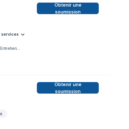
Obtenir une
soumission
9 services
Entretien
sport est
es,Laval,Montréal.
sformons ensemble
Obtenir une
soumission
es