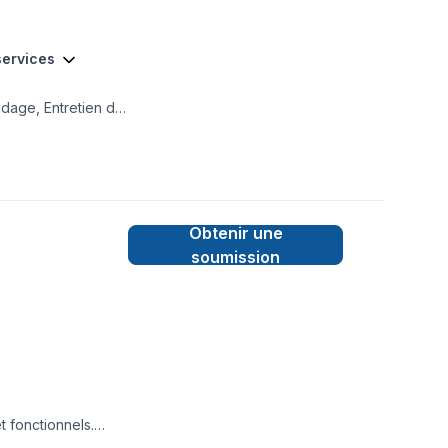
services
dage, Entretien d
lement nuisible prêt
e, avec des
 démarrez votre
oins et vos
Obtenir une
soumission
t fonctionnels.
à vos besoins