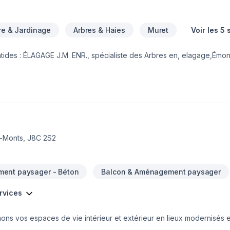
ure & Jardinage
Arbres & Haies
Muret
Voir les 5 
tides : ÉLAGAGE J.M. ENR., spécialiste des Arbres en, elagage,Émon
en milieux restrint,arboriste grimpeur , arbre dangereux ou tout simp
bitieux. Notre équipe expérimentée vous accompagne à chaque étap
 en main irréprochable. Demandez votre soumission personnalisée et
ment est simple : offrir un service d'exception, centré sur vos bes
s-Monts, J8C 2S2
ent paysager - Béton
Balcon & Aménagement paysager
ervices
ons vos espaces de vie intérieur et extérieur en lieux modernisés e
tion résidentielle, nous offrons des solutions sur mesure adaptés 