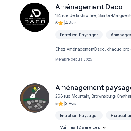
Aménagement Daco
114 rue de la Giroflée, Sainte-Margue
5
|
4 Avis
Entretien Paysager
Aménagem
Chez AménagementDaco, chaque projet
paysager, Excavation, Horticulture, Irr
Membre depuis
2025
l'occasion de démontrer notre engagemen
Notre mission : concrétiser vos projet
vos idées en réalité. Contactez-nous d
Aménagement paysager
266 rue Mountain, Brownsburg-Chatha
5
|
3 Avis
Entretien Paysager
Horticult
Voir les 12 services