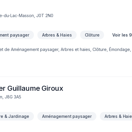
rite-du-Lac-Masson, J0T 2N0
ent paysager
Arbres & Haies
Clôture
Voir les 
 de Aménagement paysager, Arbres et haies, Clôture, Émondage, 
igation, Muret, Pavage, Pavé uni, Paysagement, Piscine, Tourbe, Tran
t envers la qualité et la satisfaction client à Lanaudière,Laurentid
s tout en respectant vos exigences, vos délais et votre vision. Tran
ès maintenant.
 Guillaume Giroux
m, J8G 3A5
ure & Jardinage
Aménagement paysager
Arbres & Hai