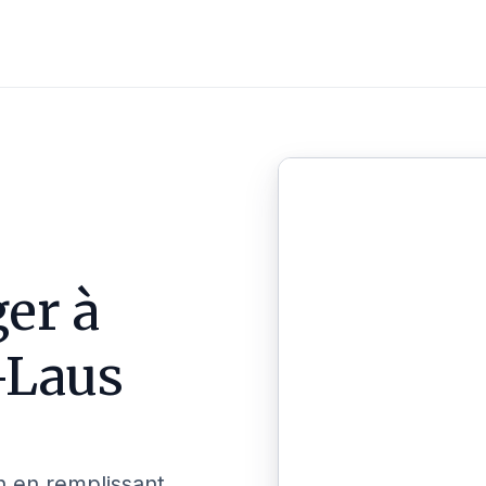
er à
-Laus
n en remplissant