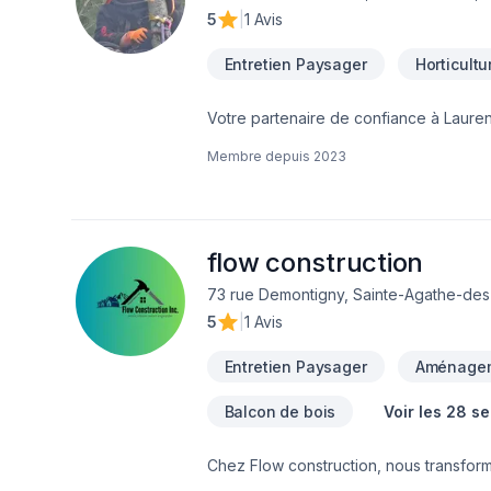
5
|
1 Avis
Entretien Paysager
Horticult
Votre partenaire de confiance à Lauren
arbre, arboriculture, abattage d arbre 
Membre depuis
2023
à concrétiser vos projets les plus am
conseils sur mesure et un service clé
projet en toute confiance. Notre engage
aspirations.
flow construction
73 rue Demontigny, Sainte-Agathe-de
5
|
1 Avis
Entretien Paysager
Aménagem
Balcon de bois
Voir les 28 s
Chez Flow construction, nous transform
Nous sommes spécialisés dans la rénova