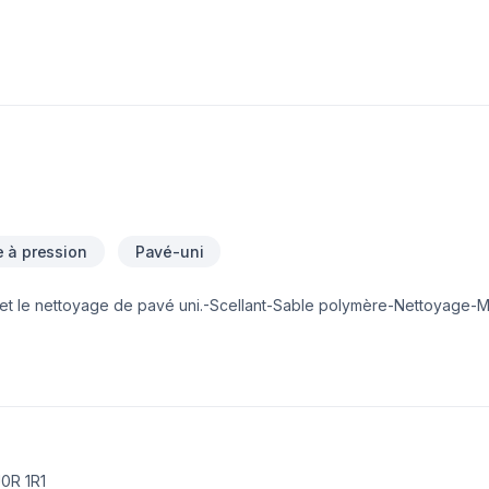
 à pression
Pavé-uni
en et le nettoyage de pavé uni.-Scellant-Sable polymère-Nettoyage-M
J0R 1R1