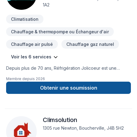
1A2
Climatisation
Chauffage & thermopompe ou Échangeur d'air
Chauffage air pulsé
Chauffage gaz naturel
Voir les 6 services
Depuis plus de 70 ans, Réfrigération Jolicoeur est une
entreprise spécialisée en climatisation et en système de
Membre depuis
2026
chauffage. Nous possédons l’expertise pour vous offrir la
solution dont vous avez besoin afin de profiter d’un confort
Obtenir une soumission
optimal en toute saison.
Climsolution
1305 rue Newton, Boucherville, J4B 5H2