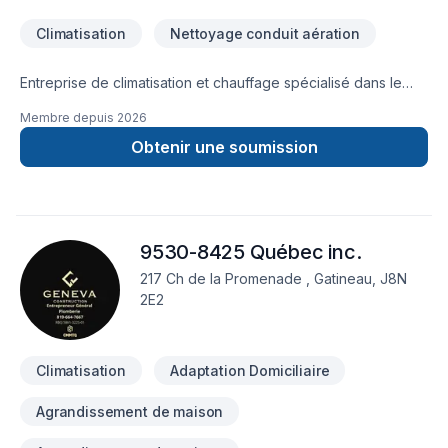
Climatisation
Nettoyage conduit aération
Entreprise de climatisation et chauffage spécialisé dans le
remplacement, la réparation et l'entretien de système de
Membre depuis
2026
thermopompe résidentiel.
Obtenir une soumission
9530-8425 Québec inc.
217 Ch de la Promenade , Gatineau, J8N
2E2
Climatisation
Adaptation Domiciliaire
Agrandissement de maison