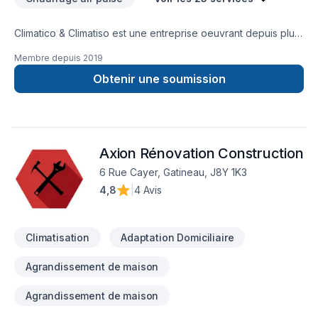
Climatico & Climatiso est une entreprise oeuvrant depuis plus
de 25 ans en services résidentiels. Nous sommes des
Membre depuis
2019
spécialistes pour : - traitement des
moisissures(décontamination) - travaux d’isolation des
Obtenir une soumission
greniers - extraction de
vermiculite/amiante/zonolite(désamiantage) - système de
déshumidification -Toit Blanc -Rénovation général Service
de chauffage et climatisation également offert
Axion Rénovation Construction
(thermopompe, fournaise électrique, etc) Plusieurs modes
de paiement offert. Service de financement aussi disponible.
6 Rue Cayer, Gatineau, J8Y 1K3
4,8
|
4 Avis
Climatisation
Adaptation Domiciliaire
Agrandissement de maison
Agrandissement de maison