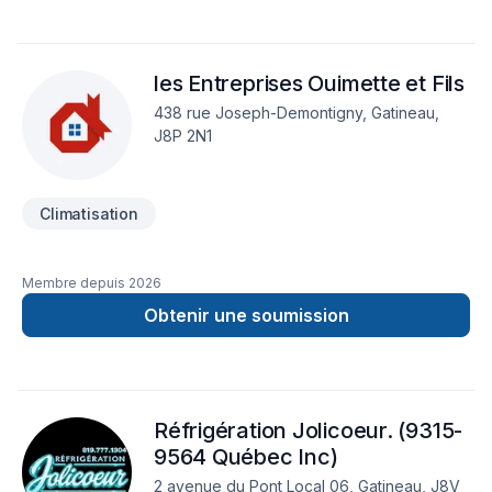
clé en main irréprochable. Confiez votre projet à une équipe
qui a à cœur votre satisfaction. Notre engagement est simple
: offrir un service d'exception, centré sur vos besoins et vos
les Entreprises Ouimette et Fils
aspirations.
438 rue Joseph-Demontigny, Gatineau,
J8P 2N1
Climatisation
Membre depuis
2026
Obtenir une soumission
Réfrigération Jolicoeur. (9315-
9564 Québec Inc)
2 avenue du Pont Local 06, Gatineau, J8V