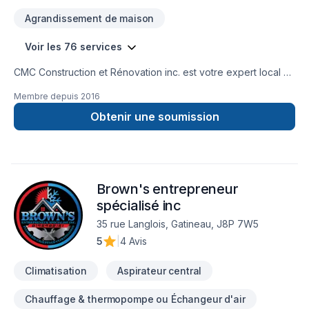
Agrandissement de maison
Voir les 76 services
CMC Construction et Rénovation inc. est votre expert local en
Adaptation dom., Agrandissement, Après-sinistre, Arbres et
Membre depuis
2016
haies, Armoires, Balcon, Balcon de bois, Béton, Cablage,
Carrelage, Chauffage, Chauffage à l'huile, Climatisation,
Obtenir une soumission
Clôture, Commercial, Cuisine, Démolition, Électricité, Entretien
paysager, Foyer et poêle, Garage, Gypse, Insonorisation,
Isolation, Isolation entre-toît, Isolation mur, Isolation sous-sol,
Margelle, Meubles, Pavé uni, Paysagement, Peinture,
Brown's entrepreneur
Plancher, Plomberie, Portes et fenêtres, Rénovation
générale, Revêtement extérieur, Salle de bain, Soudeur,
spécialisé inc
Sous-sol, Tapis, Toiture, Tourbe, Transport, Ventilation dans
35 rue Langlois, Gatineau, J8P 7W5
les secteurs de Eastern Ontario,Outaouais, combinant
5
|
4 Avis
expérience, innovation et rigueur. Notre équipe
expérimentée vous accompagne à chaque étape, avec d
Climatisation
Aspirateur central
Chauffage & thermopompe ou Échangeur d'air