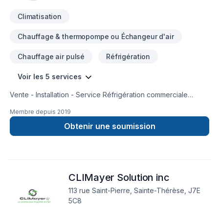
Climatisation
Chauffage & thermopompe ou Échangeur d'air
Chauffage air pulsé
Réfrigération
Voir les 5 services
Vente - Installation - Service Réfrigération commerciale
(chambre froide et congelée, comptoir réfrigéré, machine à
Membre depuis
2019
glace) Climatisation et thermopompe résidentielle et
Obtenir une soumission
commerciale Chauffage Ventilation Géothermie
CLIMayer Solution inc
113 rue Saint-Pierre, Sainte-Thérèse, J7E
5C8