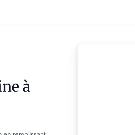
ine à
n en remplissant