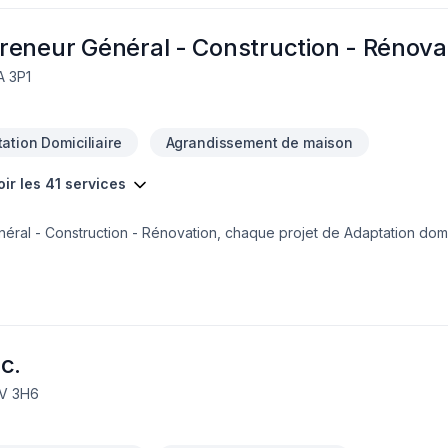
reneur Général - Construction - Rénova
A 3P1
ation Domiciliaire
Agrandissement de maison
oir les 41 services
ral - Construction - Rénovation, chaque projet de Adaptation dom
 Cuisine, Entretien paysager, Escalier et rampe, Excavation, Garage, 
, Revêtement extérieur, Salle de bain, Soudeur, Sous-sol est l'occ
 satisfaction client à Eastern Ontario,Outaouais. Nous privilégions l
 relations de confiance avec nos clients. Nous sommes impatients de 
c.
8V 3H6