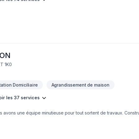
ION
0T 1K0
ation Domiciliaire
Agrandissement de maison
oir les 37 services
s avons une équipe minutieuse pour tout sortent de travaux. Constr
res, toiture, peinture, revêtement extérieur etc.