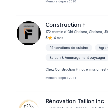
Membre depuis
2020
Estimation gratuite.
Construction F
172 chemin d'Old Chelsea, Chelsea, J9
5
|
4 Avis
Rénovations de cuisine
Agra
Balcon & Aménagement paysager
Chez Construction F, notre mission est 
durable selon vos besoins et vos aspira
Membre depuis
2024
Rénovation Taillon inc