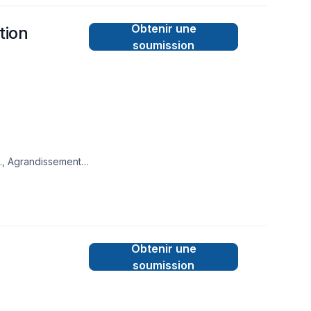
Obtenir une
tion
soumission
., Agrandissement,
Patio, Pavé uni,
asion de démontrer
a transparence,
collaborer avec
Obtenir une
soumission