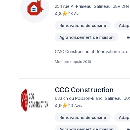
254 rue A.-Primeau, Gatineau, J8R 2H4
4,8
|
13 Avis
Rénovations de cuisine
Adapt
Agrandissement de maison
V
CMC Construction et Rénovation inc. es
haies, Armoires, Balcon, Balcon de bois
Membre depuis
2016
Commercial, Cuisine, Démolition, Électri
Isolation entre-toît, Isolation mur, Iso
Portes et fenêtres, Rénovation général
Transport, Ventilation dans les secteur
équipe expérimentée vous accompagn
GCG Construction
633 ch du Poisson-Blanc, Gatineau, J
4,9
|
10 Avis
Rénovations de cuisine
Adapt
Agrandissement de maison
V