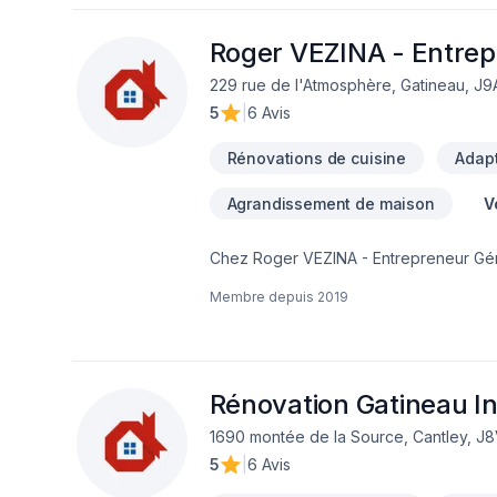
Roger VEZINA - Entrep
229 rue de l'Atmosphère, Gatineau, J9
5
|
6 Avis
Rénovations de cuisine
Adapt
Agrandissement de maison
V
Chez Roger VEZINA - Entrepreneur Géné
Balcon, Balcon de bois, Béton, Clôture,
Membre depuis
2019
Piscine, Plancher, Rénovation générale
notre engagement envers la qualité et la
l'écoute et l'efficacité pour bâtir des
vous pour concrétiser votre projet.
Rénovation Gatineau In
1690 montée de la Source, Cantley, J
5
|
6 Avis