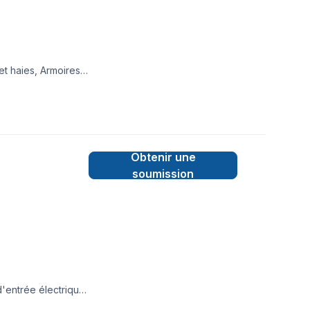
t haies, Armoires,
olition, Drain
, Gouttières,
l, Levage de maison,
arage, Portes et
pis, Teinture de
Obtenir une
soumission