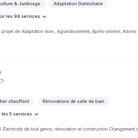
culture & Jardinage
Adaptation Domiciliaire
oir les 94 services
projet de Adaptation dom., Agrandissement, Après-sinistre, Arbres e
age, Carrelage, Charpentier, Clôture, Coffrage, Crépis, Cuisine, Dém
Excavation, Fissures, Fondation, Fondations, Foyer et poêle, Garage
ation, Isolation, Isolation entre-toît, Isolation mur, Isolation sous-so
uni, Paysagement, Peinture, Peinture extérieur, Plancher, Porte de g
générale, Revêtement extérieur, Salle de bain, Soudeur, Sous-sol, Ta
rbe, Transport
e
C1
her chauffant
Rénovations de salle de bain
r les 5 services
rique
essionnel