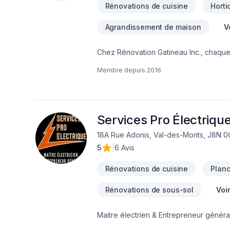
Rénovations de cuisine
Horti
Agrandissement de maison
V
Chez Rénovation Gatineau Inc., chaque 
Balcon, Balcon de bois, Béton, Calfeutr
Membre depuis
2016
français, Émondage, Escalier et rampe, 
Gypse, Horticulture, Insonorisation, Irrig
Margelle, Meubles, Muret, Patio, Pavé 
fenêtres, Puit de lumière, Rénovation 
plancher, Tirage de joint, Toiture, Tou
Services Pro Électriqu
18A Rue Adonis, Val-des-Monts, J8N 0
5
|
6 Avis
Rénovations de cuisine
Planc
Rénovations de sous-sol
Voi
Maitre électrien & Entrepreneur général. Électricité de tout genre, rénovation et construction Changement d'entrée élect
Rénovation et construction en tout genre Installations de bornes de recharge électrique Services courtoie et prof