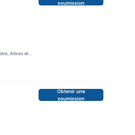
soumission
stre, Arbres et
ation, Clôture,
on, Isolation,
Plancher, Plomberie,
oiture, Tourbe,
rigueur. Notre
Obtenir une
soumission