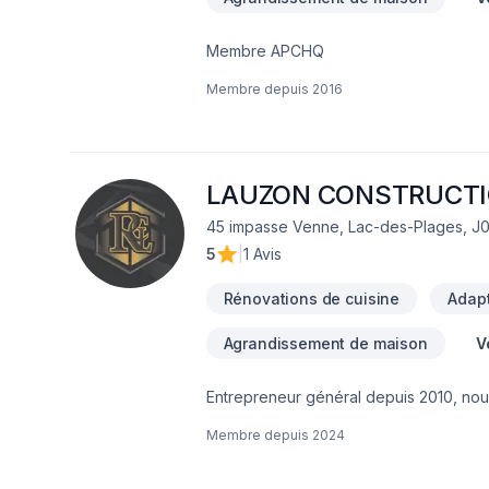
Membre APCHQ
Membre depuis
2016
LAUZON CONSTRUCT
45 impasse Venne, Lac-des-Plages, J
5
|
1 Avis
Rénovations de cuisine
Adapt
Agrandissement de maison
V
Entrepreneur général depuis 2010, nou
agrandissement, rénovation de tous gen
Membre depuis
2024