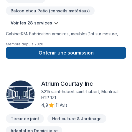
Balcon et/ou Patio (conseils matériaux)
Voir les 28 services
CabinetRM: Fabrication armoires, meubles,îlot sur mesure,
pour animaux des petit meubles le tout en bois Armoire de
Membre depuis
2020
cuisine et salle de bain, douche en céramique , installation
moulure , porte , fenêtre , plancher bois franc et autre ,
Obtenir une soumission
céramique, cellier sous escalier, douche vapeur, ect..... tout
projet est un plaisir à faire, dites nous le votre et rien ne nous
arrête.Rénovation sous-sol et toute finition intérieur,
insonorisation, deck, finition de garage, meuble pour garage,
Atrium Courtay Inc
Venez voir notre page FB sous cabinetrm.
8215 saint-hubert saint-hubert, Montréal,
H2P 1Z1
4,9
|
11 Avis
Tireur de joint
Horticulture & Jardinage
Adaptation Domiciliaire