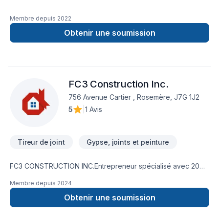
Membre depuis
2022
Obtenir une soumission
FC3 Construction Inc.
756 Avenue Cartier , Rosemère, J7G 1J2
5
|
1 Avis
Tireur de joint
Gypse, joints et peinture
FC3 CONSTRUCTION INC.Entrepreneur spécialisé avec 20
d'expérience dans le tirage de joint.Licence RBQ et
Membre depuis
2024
assurance dommage.
Obtenir une soumission