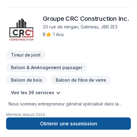
Groupe CRC Construction Inc.
20 rue de mingan, Gatineau, J8R 2E3
5
|
1 Avis
Tireur de joint
Balcon & Aménagement paysager
Balcon de bois
Balcon de fibre de verre
Voir les 26 services
Nous sommes entrepreneur général spécialisé dans la
rénovation intérieure résidentielle. Nous sommes passionnés
Membre depuis
2024
par la création de beaux espaces de vie et nous nous
engageons à offrir des services de haute qualité à nos
Obtenir une soumission
clients. Que ce soit pour transformer une cuisine désuète ou
pour rénover une salle de bains, nous avons l'expertise et