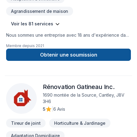
Agrandissement de maison
Voir les 81 services
Nous sommes une entreprise avec 18 ans d'expérience dans
la gestion de chantiers de construction. Nous sommes
Membre depuis
2021
spécialisés dans le domaine de la rénovation et de la
construction, ainsi que dans divers types de travaux de
Obtenir une soumission
réparation et de modification dans les secteurs résidentiel,
commercial et patrimonial.
Rénovation Gatineau Inc.
1690 montée de la Source, Cantley, J8V
3H6
5
|
6 Avis
Tireur de joint
Horticulture & Jardinage
Adaptation Domiciliaire