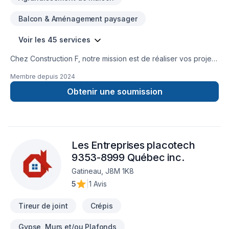
Balcon & Aménagement paysager
Voir les 45 services
Chez Construction F, notre mission est de réaliser vos projets
de rénovation, de réparation et de construction de façon
Membre depuis
2024
durable selon vos besoins et vos aspirations.
Obtenir une soumission
Les Entreprises placotech
9353-8999 Québec inc.
Gatineau, J8M 1K8
5
|
1 Avis
Tireur de joint
Crépis
Gypse, Murs et/ou Plafonds