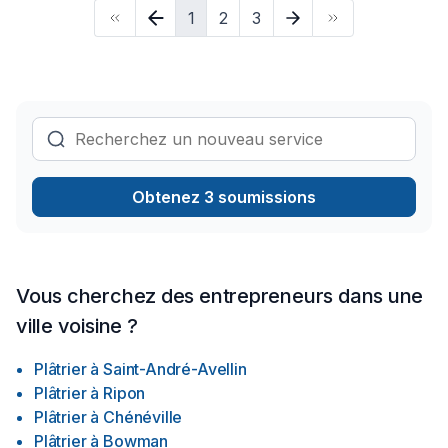
1
2
3
votre projet. Notre engagement est simple : offrir un service
d'exception, centré sur vos besoins et vos aspirations.
Obtenez 3 soumissions
Vous cherchez des entrepreneurs dans une
ville voisine ?
Plâtrier
à
Saint-André-Avellin
Plâtrier
à
Ripon
Plâtrier
à
Chénéville
Plâtrier
à
Bowman