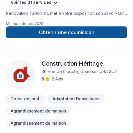
Voir les 31 services
Rénovation Taillon inc met à votre disposition son savoir-faire
en Après-sinistre, Calfeutrage, Carrelage, Cuisine,
Membre depuis
2025
Démolition, Garage, Gypse, Isolation mur, Isolation sous-sol,
Peinture, Plancher, Rénovation générale, Salle de bain, Sous-
Obtenir une soumission
sol, Tirage de joint pour embellir vos espaces à Outaouais.
Notre équipe expérimentée vous accompagne à chaque
étape, avec des conseils sur mesure et un service clé en
main irréprochable. Transformons ensemble vos idées en
Construction Héritage
réalité. Contactez-nous dès maintenant.
36 Rue de L'orbite, Gatineau, J9A 3C7
5
|
2 Avis
Tireur de joint
Adaptation Domiciliaire
Agrandissement de maison
Agrandissement de maison