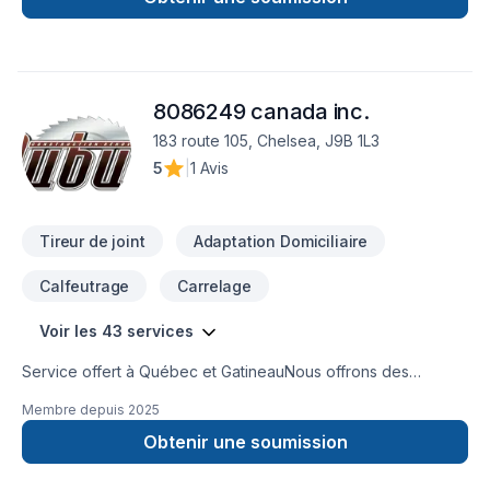
en respectant vos exigences, vos délais et votre vision.
Confiez votre projet à une équipe qui a à cœur votre
satisfaction. Notre engagement est simple : offrir un service
d'exception, centré sur vos besoins et vos aspirations.
8086249 canada inc.
183 route 105, Chelsea, J9B 1L3
5
|
1 Avis
Tireur de joint
Adaptation Domiciliaire
Calfeutrage
Carrelage
Voir les 43 services
Service offert à Québec et GatineauNous offrons des
services complets de finition intérieure, incluant l’installation
Membre depuis
2025
de revêtements de sol, la pose de moulures, cadrages,
portes, gypse, tirage de joints, peinture, plafonds tendus et
Obtenir une soumission
autres.nous offrons aussi-l'isolation Polyuréthane giclé-
l'isolation laine soufflée