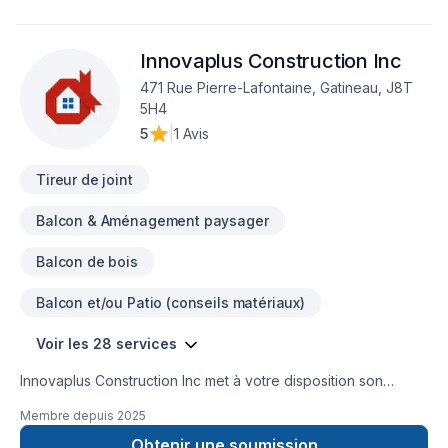
team of qualified professionals is trained to manage every
step of the renovation process, from initial planning to final
completion. We strive to provide an efficient, reliable service
Innovaplus Construction Inc
that meets the agreed deadlines and budget. Trust our
471 Rue Pierre-Lafontaine, Gatineau, J8T
company to bring your interior renovation ideas to life and
5H4
transform your home into a place you truly feel at home.
5
|
1 Avis
Tireur de joint
Balcon & Aménagement paysager
Balcon de bois
Balcon et/ou Patio (conseils matériaux)
Voir les 28 services
Innovaplus Construction Inc met à votre disposition son
savoir-faire, Maçonnerie, Pierres naturelles, Revêtement
Membre depuis
2025
extérieur, pour embellir vos espaces à Eastern
Ontario,Outaouais. Notre mission : concrétiser vos projets tout
Obtenir une soumission