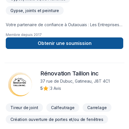
Gypse, joints et peinture
Votre partenaire de confiance à Outaouais : Les Entreprises
placotech 9353-8999 Québec inc., spécialiste de Crépis,
Membre depuis
2017
Gypse, Tirage de joint, prêt à concrétiser vos projets les plus
ambitieux. Notre équipe expérimentée vous accompagne à
Obtenir une soumission
chaque étape, avec des conseils sur mesure et un service
clé en main irréprochable. Demandez votre soumission
personnalisée et démarrez votre projet en toute confiance.
Notre engagement est simple : offrir un service d'exception,
Rénovation Taillon inc
centré sur vos besoins et vos aspirations.
37 rue de Dubuc, Gatineau, J8T 4C1
5
|
3 Avis
Tireur de joint
Calfeutrage
Carrelage
Création ouverture de portes et/ou de fenêtres