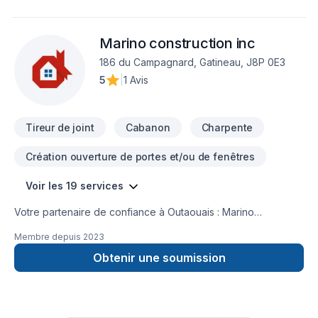
Marino construction inc
186 du Campagnard, Gatineau, J8P 0E3
5
|
1 Avis
Tireur de joint
Cabanon
Charpente
Création ouverture de portes et/ou de fenêtres
Voir les 19 services
Votre partenaire de confiance à Outaouais : Marino
construction inc, spécialiste de Charpentier, Démolition,
Membre depuis
2023
Gypse, Insonorisation, Isolation entre-toît, Isolation mur,
Isolation sous-sol, Peinture, Plancher, Portes et fenêtres,
Obtenir une soumission
Sous-sol, Tirage de joint, prêt à concrétiser vos projets les
plus ambitieux. Notre mission : concrétiser vos projets tout en
respectant vos exigences, vos délais et votre vision. Nous
sommes impatients de collaborer avec vous pour concrétiser