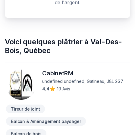
de l'argent.
Voici quelques
plâtrier
à
Val-Des-
Bois
,
Québec
CabinetRM
undefined undefined, Gatineau, J8L 2G7
4,4
|
19 Avis
Tireur de joint
Balcon & Aménagement paysager
Balcon de bois