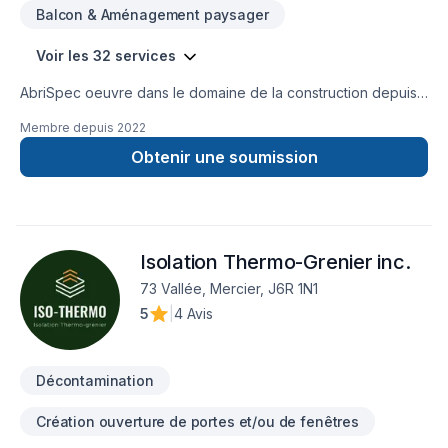
Balcon & Aménagement paysager
Voir les 32 services
AbriSpec oeuvre dans le domaine de la construction depuis
2015. Nous sommes certifiés "Entrepreneur Général".Nous
Membre depuis
2022
sommes les spécialistes:Décontamination de moisissures et
d'amianteDémolition / Reconstruction (utilisation de matériaux
Obtenir une soumission
à l'épreuve des moisissures).Rénovation de tout
genreImperméabilisation de fondationPrélèvement
d'échantillonnage afin de détecter la moisissures &
amianteNous vous invitons à visiter notre site internet à titre
Isolation Thermo-Grenier inc.
de référence: www.abrispec.comVous avez un projet en tête,
des rénovations à faire suite à un sinistre, une
73 Vallée, Mercier, J6R 1N1
décontamination nous sommes l'entreprise qu'il vous faut.
5
|
4 Avis
Nous sommes à l'écoute de vos besoins afin de vous aider
avec la réalisation de votre projet.
Décontamination
Création ouverture de portes et/ou de fenêtres