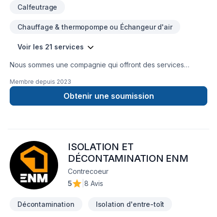
Calfeutrage
Chauffage & thermopompe ou Échangeur d'air
Voir les 21 services
Nous sommes une compagnie qui offront des services
d'isolation, décontamination, systèmes d'alarmes, bref, tout le
Membre depuis
2023
comfort pour votre maison.
Obtenir une soumission
ISOLATION ET
DÉCONTAMINATION ENM
Contrecoeur
5
|
8 Avis
Décontamination
Isolation d'entre-toît