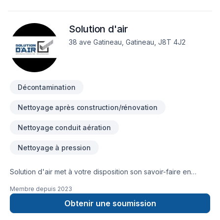
Lanaudière,Laurentides,Laval,Mauricie,Montérégie,Montréal,Nor
Ontario,Outaouais, combinant expérience, innovation et
Solution d'air
rigueur. Nous privilégions la transparence, l'écoute et
l'efficacité pour bâtir des relations de confiance avec nos
38 ave Gatineau, Gatineau, J8T 4J2
clients. Demandez votre soumission personnalisée et
démarrez votre projet en toute confiance.
Décontamination
Nettoyage après construction/rénovation
Nettoyage conduit aération
Nettoyage à pression
Solution d'air met à votre disposition son savoir-faire en
Conduits d'aération, Décontamination pour embellir vos
Membre depuis
2023
espaces à Montréal,Outaouais. Notre équipe expérimentée
vous accompagne à chaque étape, avec des conseils sur
Obtenir une soumission
mesure et un service clé en main irréprochable. Nous