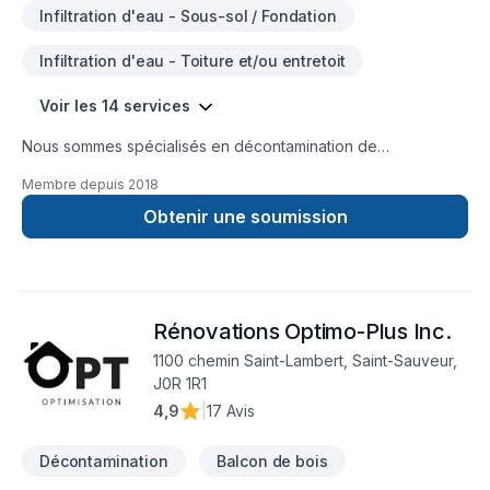
Infiltration d'eau - Sous-sol / Fondation
Infiltration d'eau - Toiture et/ou entretoit
Voir les 14 services
Nous sommes spécialisés en décontamination de
moisissures, enlèvement d'amiante et de vermiculite ainsi que
Membre depuis
2018
l'isolation. Nous couvrons principalement la Montérégie,
Estrie, Centre du Québec, Grand Montréal, Rive-Nord et
Obtenir une soumission
Lanaudière mais aussi, sur demande, dans d'autres régions
aussi éloignées que l'Abitibi et le bas du fleuve d'un côté et
Gatineau de l'autre. Les transactions immobilières consistent
en une partie importante de notre clientèle, incluant les
Rénovations Optimo-Plus Inc.
agents immobiliers. Nous nous déplaçons gratuitement pour
évaluer sur place vos projets de travaux. N'hésitez pas à
1100 chemin Saint-Lambert, Saint-Sauveur,
communiquer avec nous pour le meilleur service possible!
J0R 1R1
4,9
|
17 Avis
Décontamination
Balcon de bois