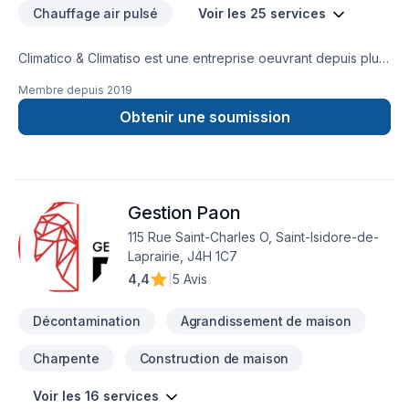
détenons toutes les certifications, accréditations, assurance
Chauffage air pulsé
Voir les 25 services
responsabilité et environnementale pour que vous puissiez
avoir la tête tranquille pendant l'exécution de vos travaux.
Climatico & Climatiso est une entreprise oeuvrant depuis plus
de 25 ans en services résidentiels. Nous sommes des
Membre depuis
2019
spécialistes pour : - traitement des
moisissures(décontamination) - travaux d’isolation des
Obtenir une soumission
greniers - extraction de
vermiculite/amiante/zonolite(désamiantage) - système de
déshumidification -Toit Blanc -Rénovation général Service
de chauffage et climatisation également offert
Gestion Paon
(thermopompe, fournaise électrique, etc) Plusieurs modes
de paiement offert. Service de financement aussi disponible.
115 Rue Saint-Charles O, Saint-Isidore-de-
Laprairie, J4H 1C7
4,4
|
5 Avis
Décontamination
Agrandissement de maison
Charpente
Construction de maison
Voir les 16 services