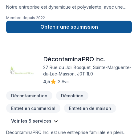
Notre entreprise est dynamique et polyvalente, avec une
expertise diversifiée dans le domaine de la
Membre depuis
2022
construction.Grâce à nos formations spécialisées en
menuiserie, en ingénierie et en gestion de projet, nous
Obtenir une soumission
possédons une compréhension approfondie de l’ensemble
des travaux de construction. Cette combinaison de savoir-
faire technique et de rigueur en gestion nous permet d’offrir
un encadrement digne des plus grandes firmes
DécontaminaPRO inc.
d’entrepreneurs généraux.
27 Rue du Joli Bosquet, Sainte-Marguerite-
du-Lac-Masson, J0T 1L0
4,5
|
2 Avis
Décontamination
Démolition
Entretien commercial
Entretien de maison
Voir les 5 services
DécontaminaPRO Inc. est une entreprise familiale en plein