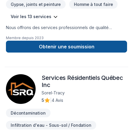
Gypse, joints et peinture
Homme à tout faire
Voir les 13 services
Nous offrons des services professionnels de qualité
supérieure avec des prix compétitifs et nous assurons la
Membre depuis
2023
satisfaction de notre clientèle avec des travaux propres et
efficaces
Obtenir une soumission
Services Résidentiels Québec
Inc
Sorel-Tracy
5
|
4 Avis
Décontamination
Infiltration d'eau - Sous-sol / Fondation