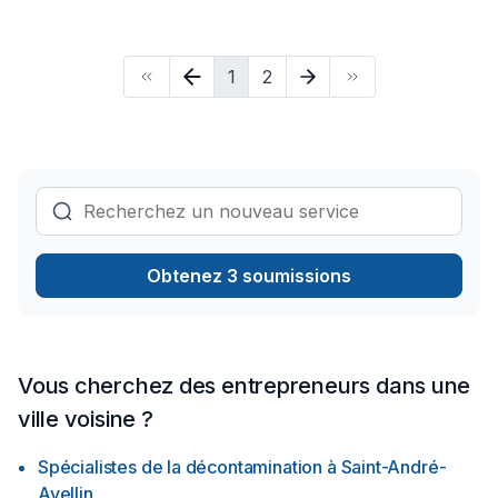
sommes impatients de collaborer avec vous pour concrétiser
votre projet. Notre engagement est simple : offrir un service
d'exception, centré sur vos besoins et vos aspirations.
1
2
Obtenez 3 soumissions
Vous cherchez des entrepreneurs dans une
ville voisine ?
Spécialistes de la décontamination
à
Saint-André-
Avellin