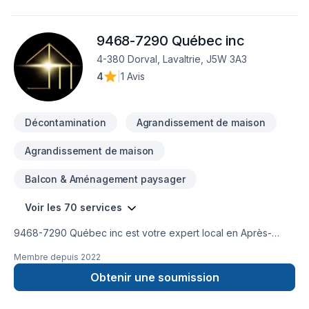
qui a à cœur votre satisfaction. Notre engagement est simple
: offrir un service d'exception, centré sur vos besoins et vos
9468-7290 Québec inc
aspirations.
4-380 Dorval, Lavaltrie, J5W 3A3
4
|
1 Avis
Décontamination
Agrandissement de maison
Agrandissement de maison
Balcon & Aménagement paysager
Voir les 70 services
9468-7290 Québec inc est votre expert local en Après-
sinistre, Béton, Climatisation, Commercial, Conduits
Membre depuis
2022
d'aération, Cuisine, Décontamination, Démolition, Excavation,
Excavation intérieur, Fondation, Garage, Gypse, Plancher,
Obtenir une soumission
Rénovation générale, Revêtement extérieur, Salle de bain,
Sous-sol, Tourbe, Ventilation dans les secteurs de