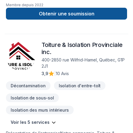
essor qui désire évoluer en suivant les plus hauts standards
Membre depuis
2022
de l’industrie. De plus, nos formations en démantèlement
d’amiante, santé et sécurité sur les chantiers, de moisissures
Obtenir une soumission
et de calorifugeage, nous permettent d’offrir un service
complet et sécuritaire. Nous avons des partenariats avec des
courtiers immobiliers afin de mieux servir leur clientèle et de
permettre à celle-ci une vente en toute quiétude.
Toiture & Isolation Provinciale
inc.
400-2850 rue Wilfrid-Hamel, Québec, G1P
2J1
3,9
|
10 Avis
Décontamination
Isolation d'entre-toît
Isolation de sous-sol
Isolation des murs intérieurs
Voir les 5 services