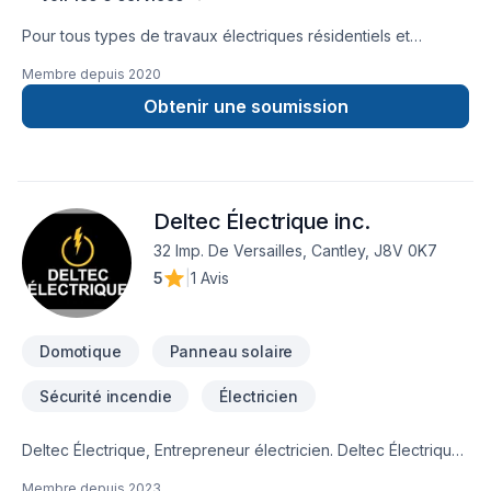
Pour tous types de travaux électriques résidentiels et
commercials. Estimation gratuite. Membre de la corporation
Membre depuis
2020
des maîtres électriciens du Québec. Borne de recharge
level2 pour voiture électrique.Air climatiséÉclairage
Obtenir une soumission
DELChangement de panneau électrique Service
d'entréeGénératriceRaccordement SPA et
PiscineConstruction neuveSmart
home RénovationsChauffage Etc..... Pour tous vos travaux
Deltec Électrique inc.
électriques, pensez VOLTMAX.Visiter notre site internet ici au
www.voltmax.ca
32 Imp. De Versailles, Cantley, J8V 0K7
5
|
1 Avis
Domotique
Panneau solaire
Sécurité incendie
Électricien
Deltec Électrique, Entrepreneur électricien. Deltec Électrique
est une entreprise dynamique qui offre tous types de travaux
Membre depuis
2023