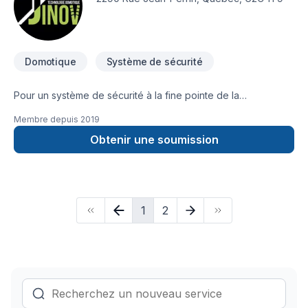
Domotique
Système de sécurité
Pour un système de sécurité à la fine pointe de la
technologie! Gérez votre maison avec votre téléphone
Membre depuis
2019
intelligent! La technologie est à votre portée! Pour un service
à la clientèle professionnel et une installation personnalisée
Obtenir une soumission
par des techniciens chevronnés Il faut choisir : JINOV
Technologie Domotique www.jinov.ca
1
2