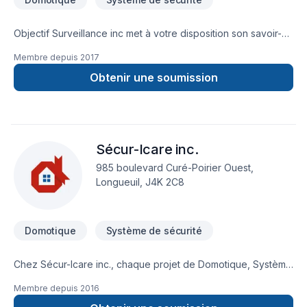
Objectif Surveillance inc met à votre disposition son savoir-
faire en Domotique, Système de sécurité pour embellir vos
Membre depuis
2017
espaces à Abitibi-Témiscamingue,Capitale-Nationale,Centre
du Québec,Chaudière-Appalaches,Eastern
Obtenir une soumission
Ontario,Estrie,Lanaudière,Laurentides,Laval,Mauricie,Montérégie
Notre équipe expérimentée vous accompagne à chaque
étape, avec des conseils sur mesure et un service clé en
main irréprochable. Transformons ensemble vos idées en
Sécur-Icare inc.
réalité. Contactez-nous dès maintenant.
985 boulevard Curé-Poirier Ouest,
Longueuil, J4K 2C8
Domotique
Système de sécurité
Chez Sécur-Icare inc., chaque projet de Domotique, Système
de sécurité est l'occasion de démontrer notre engagement
Membre depuis
2016
envers la qualité et la satisfaction client à Capitale-