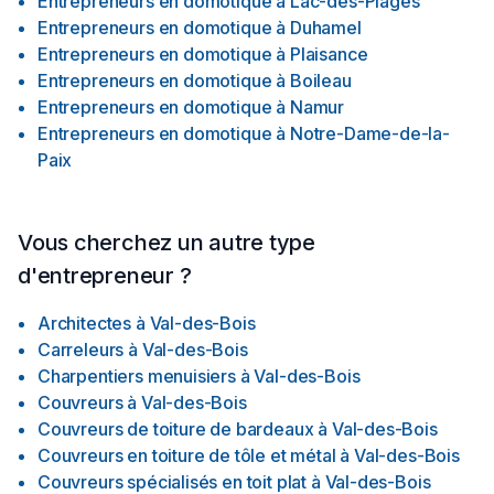
Entrepreneurs en domotique
à
Lac-des-Plages
Entrepreneurs en domotique
à
Duhamel
Entrepreneurs en domotique
à
Plaisance
Entrepreneurs en domotique
à
Boileau
Entrepreneurs en domotique
à
Namur
Entrepreneurs en domotique
à
Notre-Dame-de-la-
Paix
Vous cherchez un autre type
d'entrepreneur ?
Architectes
à
Val-des-Bois
Carreleurs
à
Val-des-Bois
Charpentiers menuisiers
à
Val-des-Bois
Couvreurs
à
Val-des-Bois
Couvreurs de toiture de bardeaux
à
Val-des-Bois
Couvreurs en toiture de tôle et métal
à
Val-des-Bois
Couvreurs spécialisés en toit plat
à
Val-des-Bois