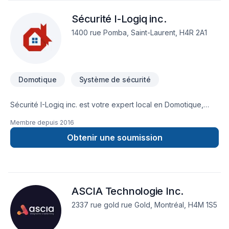
Sécurité I-Logiq inc.
1400 rue Pomba, Saint-Laurent, H4R 2A1
Domotique
Système de sécurité
Sécurité I-Logiq inc. est votre expert local en Domotique,
Système de sécurité dans les secteurs de Capitale-
Membre depuis
2016
Nationale,Centre du Québec,Chaudière-Appalaches,Eastern
Ontario,Estrie,Lanaudière,Laurentides,Laval,Mauricie,Montérégie
Obtenir une soumission
combinant expérience, innovation et rigueur. Grâce à notre
approche centrée sur le client, nous proposons des solutions
adaptées à vos besoins spécifiques et à votre budget.
Confiez votre projet à une équipe qui a à cœur votre
ASCIA Technologie Inc.
satisfaction. Notre engagement est simple : offrir un service
d'exception, centré sur vos besoins et vos aspirations.
2337 rue gold rue Gold, Montréal, H4M 1S5