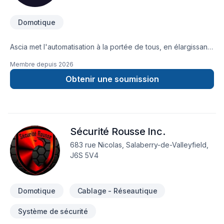
Domotique
Ascia met l'automatisation à la portée de tous, en élargissant
l'accessibilité. Conçue pour être facile à utiliser, elle permet
Membre depuis
2026
aux personnes handicapées de contrôler leur maison à l'aide
d'appareils mobiles. La sécurité est primordiale ; Ascia offre
Obtenir une soumission
une surveillance à distance et des alertes pour la gestion des
risques. Avec Ascia, vous bénéficiez d'un contrôle sûr et
pratique sur les différents aspects de votre maison. Notre
dévouement à l'innovation nous pousse à concevoir des
Sécurité Rousse Inc.
solutions sur mesure qui dépassent les attentes des clients.
683 rue Nicolas, Salaberry-de-Valleyfield,
J6S 5V4
Domotique
Cablage - Réseautique
Système de sécurité