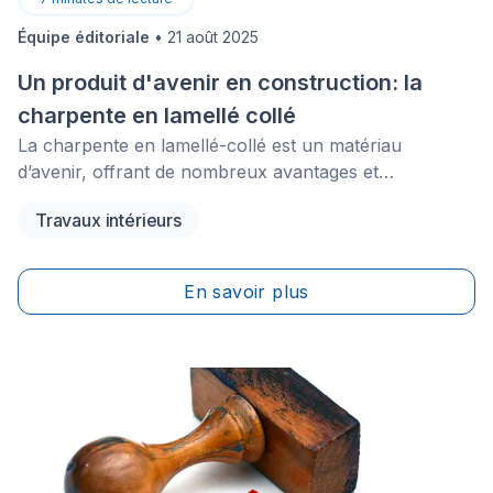
Équipe éditoriale
•
21 août 2025
Un produit d'avenir en construction: la
charpente en lamellé collé
La charpente en lamellé-collé est un matériau
d’avenir, offrant de nombreux avantages et
s’inscrivant parfaitement dans le tournant
Travaux intérieurs
environnemental de l’industrie de la construction.
Pourquoi choisir la charpente en lamellé-collé pour
vos projets ? Quels sont ses principaux avantages
En savoir plus
écologiques et structuraux ? Comment ce matériau
contribue-t-il à une maison avec une Haute Qualité
Environnementale (HQE) ?