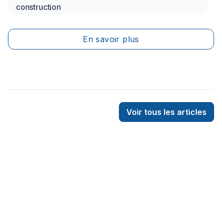
construction
mentorat virtuel s'avère être une solution
prometteuse. Grâce aux avancées technologiques et à
l'émergence de plateformes dédiées, il est désormais
En savoir plus
possible de bénéficier de conseils d'experts à distance.
Voir tous les articles