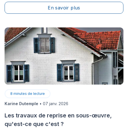
dans tous vos états. Il est probable qu’un plancher
En savoir plus
inégal indique la présence d’un problème plus sérieux,
bien qu’il soit possible qu’aucune réparation ou
solution rapide n’existe, il y a tout de même certaines
méthodes que vous pouvez utiliser pour remédier à la
situation.
8
minutes de lecture
Karine Dutemple
•
07 janv. 2026
Les travaux de reprise en sous-œuvre,
qu'est-ce que c'est ?