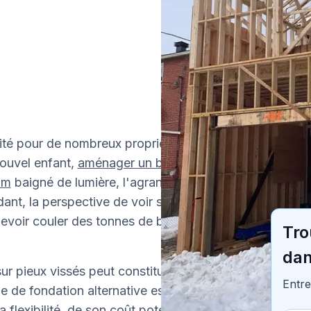
ité pour de nombreux propriétaires
nouvel enfant,
aménager un bureau de
um
baigné de lumière, l'agrandissement
ant, la perspective de voir son terrain
devoir couler des tonnes de béton en rebute
Tro
dan
ur pieux vissés peut constituer une solution
Entre
e de fondation alternative est utilisée dans
flexibilité, de son coût potentiel