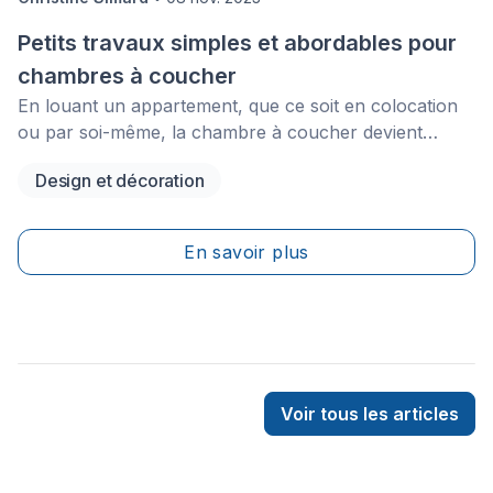
Petits travaux simples et abordables pour
chambres à coucher
En louant un appartement, que ce soit en colocation
ou par soi-même, la chambre à coucher devient
rapidement notre petit sanctuaire personnel. Elle
Design et décoration
reflète non seulement nos goûts, mais aussi notre
personnalité et nos intérêts. Toutefois, bien que le
décor soit personnalisé, il peut être normal de vouloir
En savoir plus
changer d’air après un certain temps.&nbsp;
Voir tous les articles