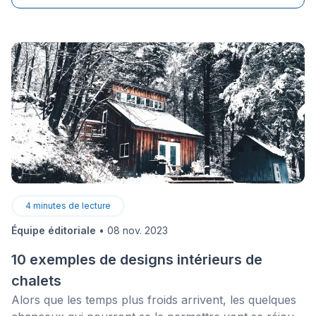
réduit grâce à la subvention Rénoclimat, qui offre
jusqu'à 150 $ par fenêtre certifiée ENERGY STAR,
tout en améliorant considérablement votre confort
thermique face aux hivers québécois.
4
minutes de lecture
Équipe éditoriale
•
08 nov. 2023
10 exemples de designs intérieurs de
chalets
Alors que les temps plus froids arrivent, les quelques