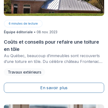
6
minutes de lecture
Équipe éditoriale
•
08 nov. 2023
Coûts et conseils pour refaire une toiture
en tôle
Au Québec, beaucoup d’immeubles sont recouverts
d’une toiture en tôle. Du célèbre château Frontenac
aux modestes demeures des quartiers résidentiels, ces
Travaux extérieurs
toitures ont beau faire preuve d’extrême longévité (en
moyenne 50 ans), elles ont parfois besoin d’être
chouchoutées, voire même réparées.
En savoir plus