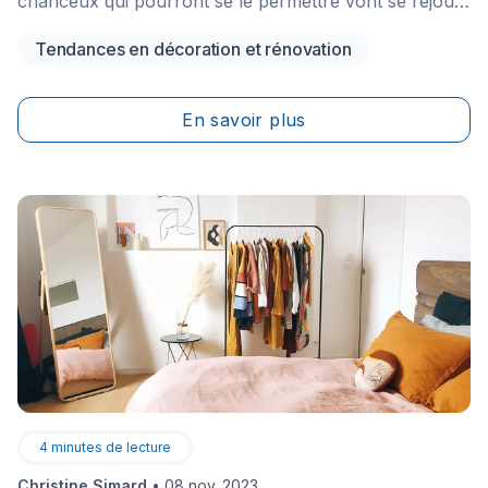
chanceux qui pourront se le permettre vont se réjouir
d’une escapade au chalet, endroit de confort et de
Tendances en décoration et rénovation
détente. Quoi de mieux lors d’une soirée hivernale
autour d'un bon feu de foyer, entouré de bonne
compagnie, le tout accompagné&nbsp;d’un paysage
En savoir plus
tout blanc visible par les fenêtres?
4
minutes de lecture
Christine Simard
•
08 nov. 2023