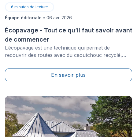
6
minutes de lecture
Équipe éditoriale
•
06 avr. 2026
Écopavage - Tout ce qu’il faut savoir avant
de commencer
L’écopavage est une technique qui permet de
recouvrir des routes avec du caoutchouc recyclé,
produit à base de pneus, en lieu et place du bitume.
Découvrez plus en détail ce qu’est l'écopavage, ses
En savoir plus
avantages, son prix ainsi que son caractère
écologique, pour pouvoir l’utiliser en toute confiance.