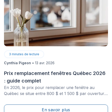
3
minutes de lecture
Cynthia Pigeon
•
13 avr. 2026
Prix remplacement fenêtres Québec 2026
: guide complet
En 2026, le prix pour remplacer une fenêtre au
Québec se situe entre 800 $ et 1 500 $ par ouverture,
installation incluse. Pour une maison unifamiliale
standard comptant 10 ouvertures, prévoyez un
En savoir plus
budget total de 12 000 $ à 18 000 $. Ce coût peut être