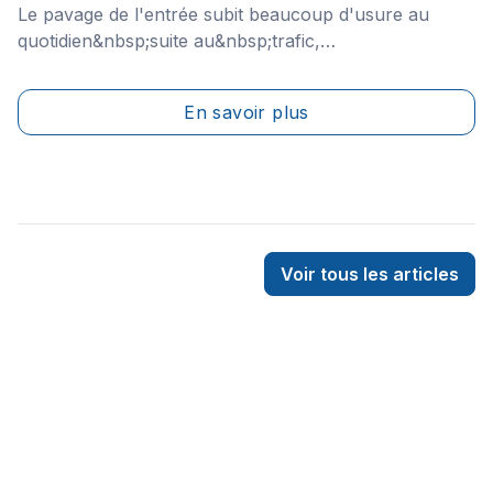
Le pavage de l'entrée subit beaucoup d'usure au
quotidien&nbsp;suite au&nbsp;trafic,
aux&nbsp;changements de température et aux effets
néfastes causés par les cycles de&nbsp;gel et dégel.
En savoir plus
Bien que certains types de matériaux lui assurent une
longue durée de vie, à un certain moment il devient
important de refaire son entrée.&nbsp;
Voir tous les articles