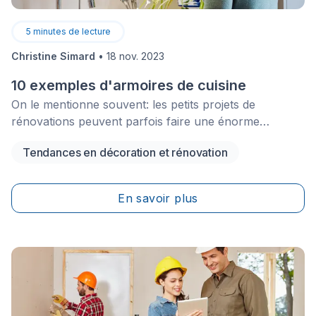
5
minutes de lecture
Christine Simard
•
18 nov. 2023
10 exemples d'armoires de cuisine
On le mentionne souvent: les petits projets de
rénovations peuvent parfois faire une énorme
différence. En optant pour des travaux simples, mais
Tendances en décoration et rénovation
visuellement intéressants, vous redonnerez vie à une
pièce sans avoir à vous engager dans la démolition,
l’organisation des plans et tout ce qui se rapporte à un
En savoir plus
projet de rénovation de grande envergure.