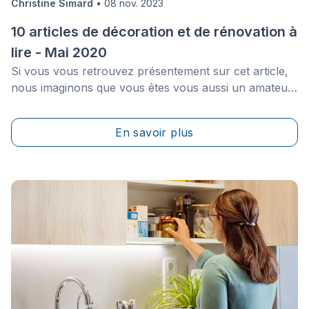
Christine Simard
•
08 nov. 2023
10 articles de décoration et de rénovation à
lire - Mai 2020
Si vous vous retrouvez présentement sur cet article,
nous imaginons que vous êtes vous aussi un amateur
de tout ce qui est décor, design et rénovation. Nous
partageons cette passion avec vous et avons pensé
En savoir plus
qu'il serait intéressant de créer un article mensuel où
nous partagerons les articles les plus intéressants
trouvés sur l'internet en rapport à ce sujet.