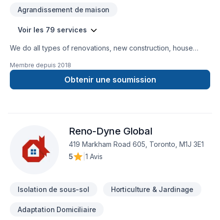
Agrandissement de maison
Voir les 79 services
We do all types of renovations, new construction, house
extension, small buildings, commercial, industrial buildings,
Membre depuis
2018
demolition,excavation, block / concrete walls, interior
alterations, waterproofing, structural/ non-structural framing,
Obtenir une soumission
underpinning, envelop, roofing. We believe delivering quality
work in time. We do all works up to our client's satisfaction.
Reno-Dyne Global
419 Markham Road 605, Toronto, M1J 3E1
5
|
1 Avis
Isolation de sous-sol
Horticulture & Jardinage
Adaptation Domiciliaire