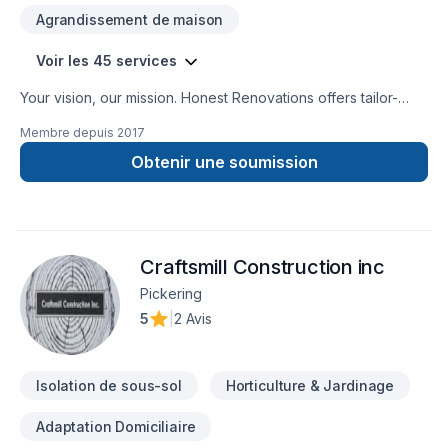
Agrandissement de maison
Voir les 45 services
Your vision, our mission. Honest Renovations offers tailor-
made Attic insulation, Basement insulation, Carpenter,
Membre depuis
2017
Carpeting, Demolition, Drywall taping, Exterior painting,
Fiberglass balcony, Floor staining, Flooring, Garage door,
Obtenir une soumission
General renovation, Gypsum, Heating, Home adaptation,
Home extension, House construction, HVAC, Insulation,
Intérieur excavation, Natural gaz heating, Oil based heating,
Painting, Post-disaster, Tiling, Wall insulation services for
Craftsmill Construction inc
Central Ontario,Golden Horseshoe,Greater Toronto Area
clients. Our experienced team focuses on precision, quality
Pickering
workmanship, and seamless client experience. Let's make
5
|
2 Avis
your project a reality — contact us today!
Isolation de sous-sol
Horticulture & Jardinage
Adaptation Domiciliaire