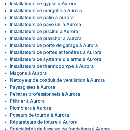
Installateurs de gypse
à
Aurora
Installateurs de margelle
à
Aurora
Installateurs de patio
à
Aurora
Installateurs de pavé uni
à
Aurora
Installateurs de piscine
à
Aurora
Installateurs de plancher
à
Aurora
Installateurs de porte de garage
à
Aurora
Installateurs de portes et fenêtres
à
Aurora
Installateurs de système d'alarme
à
Aurora
Installateurs de thermopompe
à
Aurora
Maçons
à
Aurora
Nettoyeur de conduit de ventilation
à
Aurora
Paysagistes
à
Aurora
Peintres professionnels
à
Aurora
Plâtrier
à
Aurora
Plombiers
à
Aurora
Poseurs de tourbe
à
Aurora
Réparateurs de toiture
à
Aurora
Spécialistes de fissures de fondations
à
Aurora