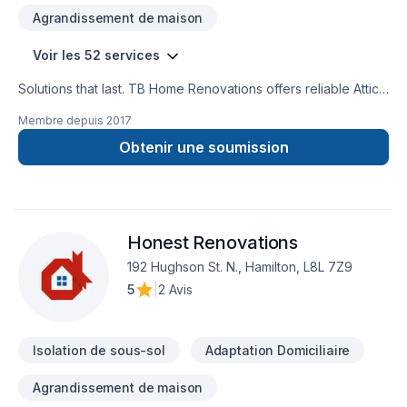
Best of Trusted Pros 2019.
Agrandissement de maison
Voir les 52 services
Solutions that last. TB Home Renovations offers reliable Attic
insulation, Basement, Basement insulation, Bathroom, Cabinet,
Membre depuis
2017
Carpenter, Carpeting, Commercial, Commercial maintenance,
Demolition, Drywall taping, Exterior painting, Flooring,
Obtenir une soumission
Fourniture, Garage remodeling, General renovation, Glass
shop, Gypsum, Home adaptation, Home extension, House
maintenance, Insulation, Kitchen, Painting, Plumber, Post-
disaster, Tiling, Wall insulation services throughout Central
Honest Renovations
Ontario,Golden Horseshoe,Greater Toronto
Area,Southwestern Ontario. Working with us means enjoying
192 Hughson St. N., Hamilton, L8L 7Z9
clear communication, expert advice, and excellent project
5
|
2 Avis
management. Start building your vision with confidence —
reach out to us.
Isolation de sous-sol
Adaptation Domiciliaire
Agrandissement de maison