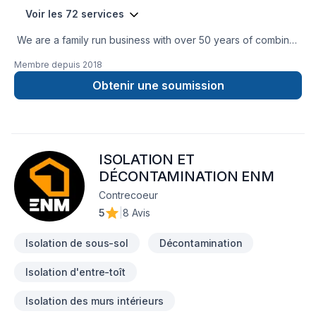
Voir les 72 services
We are a family run business with over 50 years of combined
experience in the Construction Industry. We are able to
Membre depuis
2018
perform a multitude of different projects with the assurance
that our customers will receive a great job at a fair price.
Obtenir une soumission
ISOLATION ET
DÉCONTAMINATION ENM
Contrecoeur
5
|
8 Avis
Isolation de sous-sol
Décontamination
Isolation d'entre-toît
Isolation des murs intérieurs