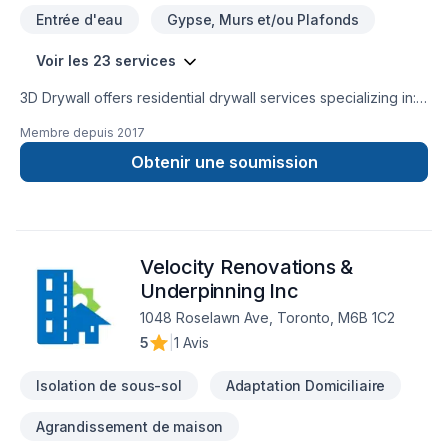
Entrée d'eau
Gypse, Murs et/ou Plafonds
Voir les 23 services
3D Drywall offers residential drywall services specializing in:
Drywall installation, Drywall taping, Stucco ceilings removal
Membre depuis
2017
without scraping, Batt Insulation. Our highly skilled team,
works closely with our clients – providing quality
Obtenir une soumission
workmanship and reliable professional service.
Velocity Renovations &
Underpinning Inc
1048 Roselawn Ave, Toronto, M6B 1C2
5
|
1 Avis
Isolation de sous-sol
Adaptation Domiciliaire
Agrandissement de maison