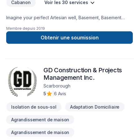
Cabanon
Voir les 30 services
Imagine your perfect Artesian well, Basement, Basement
insulation, Bathroom, Cabinet, Carpenter, Caulking, Decking,
Membre depuis
2019
Demolition, Exterior painting, Flooring, Gypsum, Kitchen,
Landscaping plan, Masonry, Painting, Paving stones, Pool,
Obtenir une soumission
Siding, Stone wall, Tiling, Transport project — now let D&T
Landscaping & Renovations make it happen in Central
Ontario,Golden Horseshoe. We listen carefully to your needs
and craft solutions that bring your vision to life. Have
GD Construction & Projects
questions? Let’s talk about your ideas and find the perfect
solution.
Management Inc.
Scarborough
5
|
6 Avis
Isolation de sous-sol
Adaptation Domiciliaire
Agrandissement de maison
Agrandissement de maison