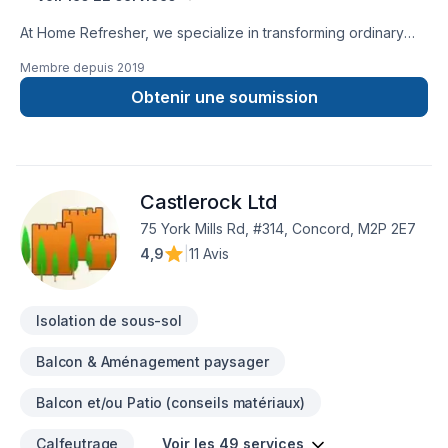
At Home Refresher, we specialize in transforming ordinary
spaces into extraordinary environments that reflect your
Membre depuis
2019
unique style and meet your family's evolving needs. With
over 10+ years of experience in residential renovation, our
Obtenir une soumission
skilled craftsmen and designers work hand-in-hand with you
to create spaces that are both beautiful and functional. From
kitchen renovations, bathroom remodels, basement finishes
to additions, and custom builds, we handle projects of all
Castlerock Ltd
sizes with meticulous attention to detail. Please contact us
today for a free estimate, thank you.
75 York Mills Rd, #314, Concord, M2P 2E7
4,9
|
11 Avis
Isolation de sous-sol
Balcon & Aménagement paysager
Balcon et/ou Patio (conseils matériaux)
Calfeutrage
Voir les 49 services